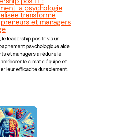
rship positif :
ent la psychologie
alisée transforme
epreneurs et managers
ge
 le leadership positif via un
agnement psychologique aide
nts et managers à réduire le
 améliorer le climat d’équipe et
er leur efficacité durablement.