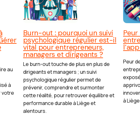
à
Burn-out : pourquoi un suivi
Peur 
Gérer
psychologique régulier est-il
entr
e
vital pour entrepreneurs,
l’app
managers et dirigeants ?
Peur de
Le burn-out touche de plus en plus de
ire au
entrepr
dirigeants et managers ; un suivi
z
exposé
psychologique régulier permet de
isé à
apprivo
prévenir, comprendre et surmonter
r votre
innover
cette réalité, pour retrouver équilibre et
à Liège
performance durable à Liège et
alentours.