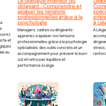
Le dialogue intérieur du
Leade
dirigeant : Comprendre et
Comm
apaiser les tensions
spéci
professionnelles grâce à la
entr
psychologie
à Liè
la
re
Managers, cadres ou dirigeants :
À Liège,
couvrez
apprenez à apaiser vos tensions
accomp
erte et
professionnelles grâce à la psychologie
dirigea
giques
spécialisée, des outils concrets et un
stress,
ale au
accompagnement pour prévenir le burn-
renforc
out et retrouver équilibre et
performance à Liège.