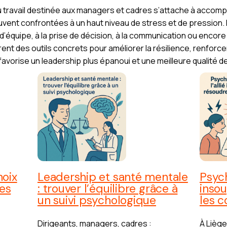
u travail destinée aux managers et cadres s’attache à acco
uvent confrontées à un haut niveau de stress et de pression.
’équipe, à la prise de décision, à la communication ou encore à
nt des outils concrets pour améliorer la résilience, renforcer
rise un leadership plus épanoui et une meilleure qualité de v
hoix
Leadership et santé mentale
Psych
es
: trouver l’équilibre grâce à
inso
un suivi psychologique
les c
Dirigeants, managers, cadres :
À Liège