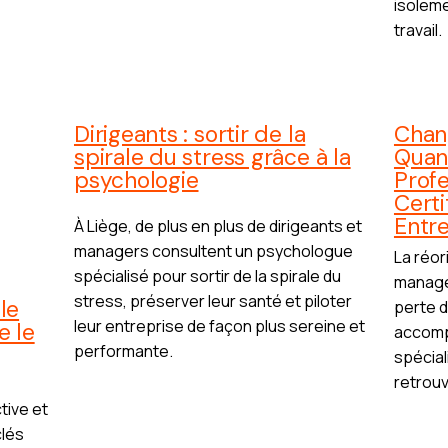
isoleme
travail.
Dirigeants : sortir de la
Chan
spirale du stress grâce à la
Quand
psychologie
Profe
Cert
Entr
À Liège, de plus en plus de dirigeants et
managers consultent un psychologue
La réor
spécialisé pour sortir de la spirale du
manager
stress, préserver leur santé et piloter
le
perte d
leur entreprise de façon plus sereine et
e le
accomp
performante.
spécial
retrouv
tive et
clés