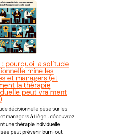
 : pourquoi la solitude
ionnelle mine les
es et managers (et
ent la thérapie
iduelle peut vraiment
)
tude décisionnelle pèse sur les
 et managers à Liège : découvrez
 une thérapie individuelle
isée peut prévenir burn-out,