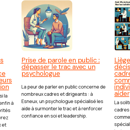
es
Prise de parole en public :
Liège
dépasser le trac avec un
décis
ce
psychologue
cadr
eurs
comm
sion
indiv
La peur de parler en public concerne de
aider
nombreux cadres et dirigeants : à
i la
Esneux, un psychologue spécialisé les
La soli
enfin à
aide à surmonter le trac et à renforcer
cadres
rités
confiance en soi et leadership.
comment
vrez
spécial
 et