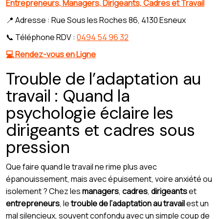
Entrepreneurs, Managers, Dirigeants, Cadres et Travail
📍 Adresse : Rue Sous les Roches 86, 4130 Esneux
📞 Téléphone RDV :
0494 54 96 32
💻 Rendez-vous en Ligne
Trouble de l’adaptation au
travail : Quand la
psychologie éclaire les
dirigeants et cadres sous
pression
Que faire quand le travail ne rime plus avec
épanouissement, mais avec épuisement, voire anxiété ou
isolement ? Chez les
managers
,
cadres
,
dirigeants
et
entrepreneurs
, le
trouble de l’adaptation au travail
est un
mal silencieux, souvent confondu avec un simple coup de