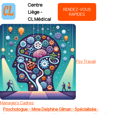
Centre
RENDEZ-VOUS
Liège -
RAPIDES
CL Médical
Psy Travail
Managers Cadres
Psychologue – Mme Delphine Gilman - Spécialisée :