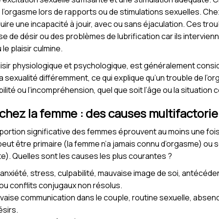
 l’orgasme lors de rapports ou de stimulations sexuelles. Ch
aduire une incapacité à jouir, avec ou sans éjaculation. Ces tro
 de désir ou des problèmes de lubrification car ils intervien
le plaisir culmine.
isir physiologique et psychologique, est généralement consi
 sa sexualité différemment, ce qui explique qu’un trouble de l’
bilité ou l’incompréhension, quel que soit l’âge ou la situation 
chez la femme : des causes multifactorie
rtion significative des femmes éprouvent au moins une fois dan
peut être primaire (la femme n’a jamais connu d’orgasme) ou s
te). Quelles sont les causes les plus courantes ?
 anxiété, stress, culpabilité, mauvaise image de soi, antécéd
u conflits conjugaux non résolus.
vaise communication dans le couple, routine sexuelle, absence
sirs.