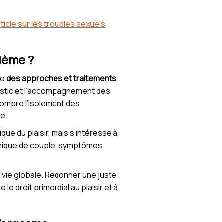
rticle sur les troubles sexuels
lème ?
te
des approches et traitements
nostic et l’accompagnement des
 rompre l’isolement des
é.
ue du plaisir, mais s’intéresse à
amique de couple, symptômes
e vie globale. Redonner une juste
 le droit primordial au plaisir et à