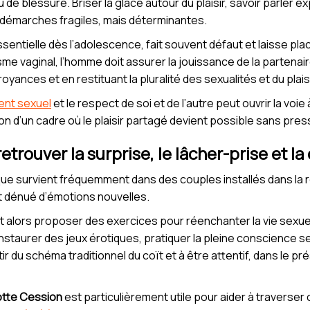
 de blessure. Briser la glace autour du plaisir, savoir parler e
 démarches fragiles, mais déterminantes.
sentielle dès l’adolescence, fait souvent défaut et laisse pla
e vaginal, l’homme doit assurer la jouissance de la partenair
yances et en restituant la pluralité des sexualités et du plaisi
nt sexuel
et le respect de soi et de l’autre peut ouvrir la vo
ion d’un cadre où le plaisir partagé devient possible sans pres
etrouver la surprise, le lâcher-prise et la 
ue survient fréquemment dans des couples installés dans la ro
t dénué d’émotions nouvelles.
t alors proposer des exercices pour réenchanter la vie sexuel
nstaurer des jeux érotiques, pratiquer la pleine conscience sex
tir du schéma traditionnel du coït et à être attentif, dans le p
otte Cession
est particulièrement utile pour aider à traverse