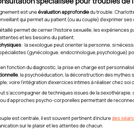
nsultation spécialisée pour troubles de 
agnement est une
évaluation approfondie
du trouble. Charlot
eillant qui permet au patient (ou au couple) d’exprimer ses di
détaillé permet de cerner l’histoire sexuelle, les expériences 
 attentes et les besoins du patient.
 physiques
: la sexologue peut orienter la personne, si néces
 spécialistes (gynécologue, endocrinologue,psychologue) pou
: en fonction du diagnostic, la prise en charge est personnalis
ionnelle
, la psychoéducation, la déconstruction des mythes sex
e, voire l’intégration d’exercices intimes à réaliser chez soi 
eut s’accompagner de techniques issues de la sexothérapie, d
 ou d’approches psycho-corporelles permettant de reconnect
ouple est centrale, il est souvent pertinent d’inclure
des séanc
nication sur le plaisir et les attentes de chacun.