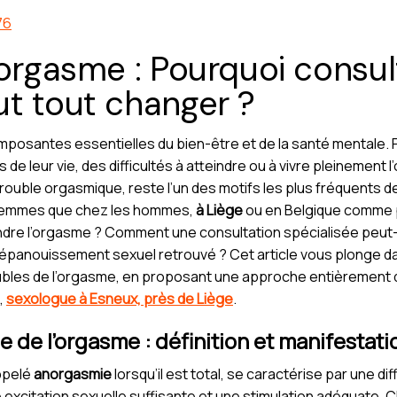
76
’orgasme : Pourquoi consul
t tout changer ?
composantes essentielles du bien-être et de la santé mentale
e leur vie, des difficultés à atteindre ou à vivre pleinement 
rouble orgasmique, reste l’un des motifs les plus fréquents d
s femmes que chez les hommes,
à Liège
ou en Belgique comme pa
eindre l’orgasme ? Comment une consultation spécialisée peu
anouissement sexuel retrouvé ? Cet article vous plonge dans
ubles de l’orgasme, en proposant une approche entièrement 
,
sexologue à Esneux, près de Liège
.
 de l’orgasme : définition et manifestati
appelé
anorgasmie
lorsqu’il est total, se caractérise par une di
 excitation sexuelle suffisante et une stimulation adéquate. 