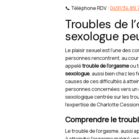
📞 Téléphone RDV :
0491/34.89.
Troubles de l
sexologue peu
Le plaisir sexuel est l’une des 
personnes rencontrent, au cours d
appelé
trouble de l’orgasme
ou t
sexologue
, aussi bien chez le
causes de ces difficultés à att
personnes concernées vers un ép
sexologique centrée sur les tro
l’expertise de Charlotte Cession
Comprendre le trouble
Le trouble de l’orgasme, aussi 
à atteindre l’orgasme malgré une