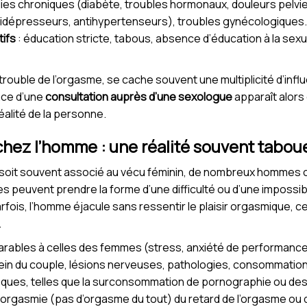
dies chroniques (diabète, troubles hormonaux, douleurs pelvi
idépresseurs, antihypertenseurs), troubles gynécologiques.
tifs
: éducation stricte, tabous, absence d’éducation à la sexua
ouble de l’orgasme, se cache souvent une multiplicité d’influe
ance d’une
consultation auprès d’une sexologue
apparaît alors
alité de la personne.
hez l’homme : une réalité souvent tabou
e soit souvent associé au vécu féminin, de nombreux hommes
 peuvent prendre la forme d’une difficulté ou d’une impossibili
rfois, l’homme éjacule sans ressentir le plaisir orgasmique, ce
.
rables à celles des femmes (stress, anxiété de performance,
ein du couple, lésions nerveuses, pathologies, consommation
iques, telles que la surconsommation de pornographie ou des t
anorgasmie (pas d’orgasme du tout) du retard de l’orgasme ou 