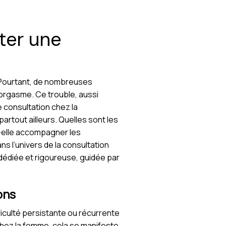
ter une
. Pourtant, de nombreuses
l’orgasme. Ce trouble, aussi
e consultation chez la
rtout ailleurs. Quelles sont les
t-elle accompagner les
 l’univers de la consultation
dédiée et rigoureuse, guidée par
ons
fficulté persistante ou récurrente
Chez la femme, cela se manifeste