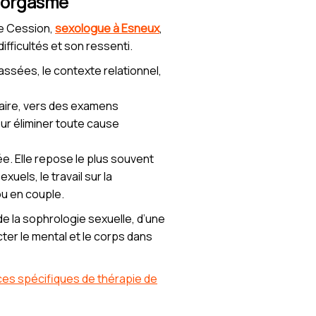
l’orgasme
te Cession,
sexologue à Esneux
,
fficultés et son ressenti.
passées, le contexte relationnel,
saire, vers des examens
r éliminer toute cause
ée. Elle repose le plus souvent
uels, le travail sur la
ou en couple.
e la sophrologie sexuelle, d’une
er le mental et le corps dans
es spécifiques de thérapie de