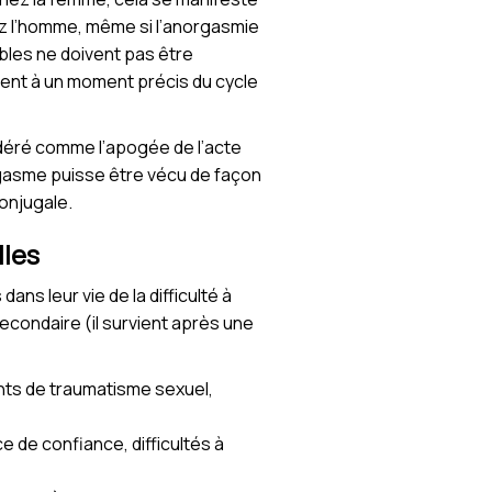
ez l’homme, même si l’anorgasmie
ubles ne doivent pas être
nent à un moment précis du cycle
déré comme l’apogée de l’acte
orgasme puisse être vécu de façon
conjugale.
lles
s leur vie de la difficulté à
econdaire (il survient après une
ents de traumatisme sexuel,
 de confiance, difficultés à