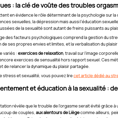
es : la clé de voûte des troubles orgas
t en évidence le rôle déterminant de la psychologie sur la ca
nces sexuelles, la dépression mais aussi l’éducation sexuelle 
ssées de la sexualité sont autant de freins puissants au plais
harge des facteurs psychologiques comprend la gestion du str
 de ses propres envies et limites, et la verbalisation du plaisi
e variés :
exercices de relaxation
, travail sur l’image corpore
 encore exercices de sensualité hors rapport sexuel. Ces mé
et de relancer la dynamique du plaisir partagée.
ntre stress et sexualité, vous pouvez lire
cet article dédié au st
tement et éducation à la sexualité : des
ation révèle que le trouble de l’orgasme serait évité grâce 
eaucoup de couples,
aux alentours de Liège
comme ailleurs, pei