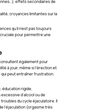
ennes…), effets secondaires de
lité, croyances limitantes sur la
nces qu’il n’est pas toujours
 cruciale pour permettre une
e
 consultent également pour
té à jouir, même si l’érection et
 qui peut entraîner frustration,
 éducation rigide,
 excessive d’alcool ou de
roubles du cycle éjaculatoire. Il
de l’éjaculation (orgasme très