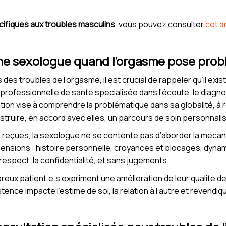
cifiques aux troubles masculins
, vous pouvez consulter
cet a
ne sexologue quand l’orgasme pose prob
des troubles de l’orgasme, il est crucial de rappeler qu’il exis
 professionnelle de santé spécialisée dans l’écoute, le diag
tation vise à comprendre la problématique dans sa globalité, à
ruire, en accord avec elles, un parcours de soin personnalis
reçues, la sexologue ne se contente pas d’aborder la mécaniq
mensions : histoire personnelle, croyances et blocages, dyn
respect, la confidentialité, et sans jugements.
breux patient.e.s expriment une amélioration de leur qualité d
ence impacte l’estime de soi, la relation à l’autre et revendique