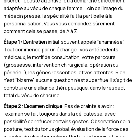
discret, l’écoute attentive, et la démarche strictement
adaptée au vécu de chaque femme. Loin de l’image du
médecin pressé, la spécialité fait la part belle à la
personnalisation. Vous vous demandez sûrement
comment cela se passe, de A à Z.
Étape 1 : L'entretien initial
, souvent appelé “anamnèse”.
Tout commence par un échange : vos antécédents
médicaux, le motif de consultation, votre parcours
(grossesse, intervention chirurgicale, opération du
périnée…), les gênes ressenties, et vos attentes. Rien
n’est “bizarre”, aucune question n’est superflue. Il s’agit de
construire une alliance thérapeutique, dans le respect
total du vécu de chacune.
Étape 2 : L’examen clinique
. Pas de crainte à avoir :
l’examen se fait toujours dans la délicatesse, avec
possibilité de refuser certains gestes. Observation de la
posture, test du tonus global, évaluation de la force des
muscles du plancher pelvien. Parfois, si besoin et avec