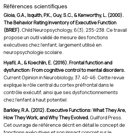
Références scientifiques
Gioia, G.A., Isquith, P.K., Guy, S.C., & Kenworthy, L. (2000).
The Behavior Rating Inventory of Executive Function
(BRIEF).
Child Neuropsychology, 6(3), 235-238. Ce travail
propose un outil validé de mesure des fonctions
exécutives chez l’enfant, largement utilisé en
neuropsychologie scolaire.
Hyafil, A., & Koechlin, E. (2016). Frontal function and
dysfunction: From cognitive control to mental disorders.
Current Opinion in Neurobiology, 37, 40-46. Cette revue
explique le rôle central du cortex préfrontal dans le
contrôle exécutif, ainsi que ses dysfonctionnements
chez l’enfant à haut potentiel.
Barkley, R.A. (2012). Executive Functions: What They Are,
How They Work, and Why They Evolved.
Guilford Press.
Cet ouvrage de référence décrit en détail le concept de
fonctions exécutives et son impact concret sur le