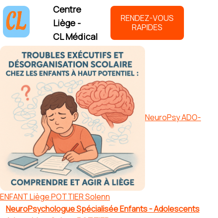
Centre
RENDEZ-VOUS
Liège -
RAPIDES
CL Médical
NeuroPsy ADO-
ENFANT Liège POTTIER Solenn
NeuroPsychologue Spécialisée Enfants - Adolescents