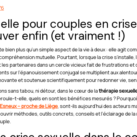
76
lle pour couples en crise 
ver enfin (et vraiment !)
bien plus qu’un simple aspect de la vie à deux : elle agit comme 
ompréhension mutuelle. Pourtant, lorsque la crise s’installe, l
 les partenaires dans un cercle vicieux fait de frustrations e
nts sur l’épanouissement conjugal se multiplient aux alentour
vante et soutenue scientifiquement pour redonner vie, sens e
ons sans tabou, ni détour, dans le cœur de la
thérapie sexuell
roule-t-elle, quels en sont les bénéfices mesurés ? Pourqu
 Esneux – proche de Liège
, sont-ils aujourd’hui des acteurs
uvrir méthodes, outils concrets, conseils et l’éclairage de l
uple.