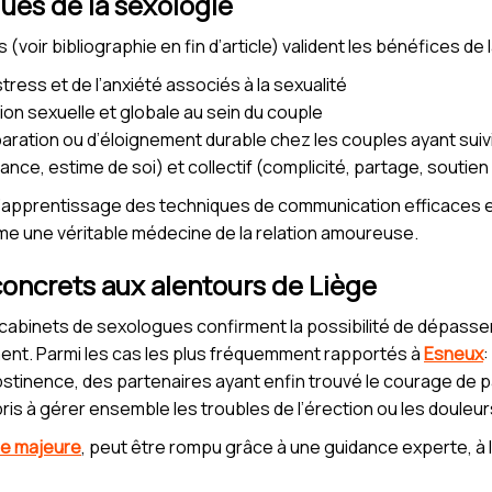
ques de la sexologie
(voir bibliographie en fin d’article) valident les bénéfices de 
stress et de l’anxiété associés à la sexualité
tion sexuelle et globale au sein du couple
éparation ou d’éloignement durable chez les couples ayant s
iance, estime de soi) et collectif (complicité, partage, soutie
r, l’apprentissage des techniques de communication efficaces e
e une véritable médecine de la relation amoureuse.
oncrets aux alentours de Liège
cabinets de sexologues confirment la possibilité de dépasser
ment. Parmi les cas les plus fréquemment rapportés à
Esneux
:
bstinence, des partenaires ayant enfin trouvé le courage de p
ris à gérer ensemble les troubles de l’érection ou les douleur
se majeure
, peut être rompu grâce à une guidance experte, à 