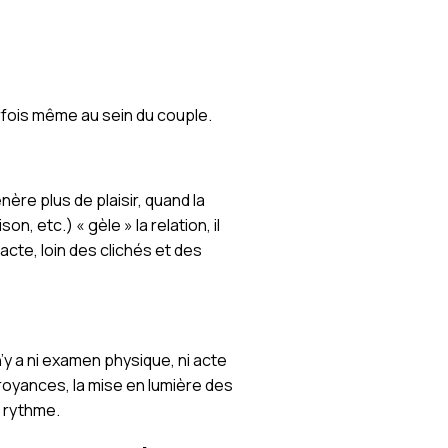
rfois même au sein du couple.
ère plus de plaisir, quand la
 etc.) « gèle » la relation, il
’acte, loin des clichés et des
 n’y a ni examen physique, ni acte
croyances, la mise en lumière des
n rythme.