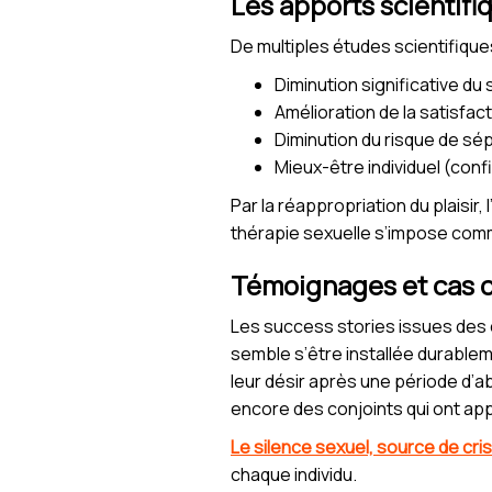
Les apports scientifi
De multiples études scientifiques 
Diminution significative du 
Amélioration de la satisfac
Diminution du risque de s
Mieux-être individuel (conf
Par la réappropriation du plaisi
thérapie sexuelle s’impose comm
Témoignages et cas c
Les success stories issues des 
semble s’être installée durable
leur désir après une période d’a
encore des conjoints qui ont app
Le silence sexuel, source de cri
chaque individu.