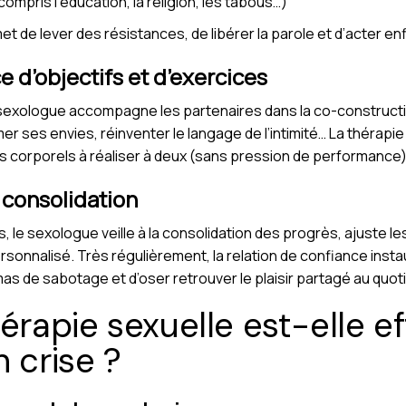
ompris l’éducation, la religion, les tabous…)
rmet de lever des résistances, de libérer la parole et d’acter
e d’objectifs et d’exercices
sexologue accompagne les partenaires dans la co-construction
r ses envies, réinventer le langage de l’intimité… La thérapie 
 corporels à réaliser à deux (sans pression de performance) 
a consolidation
, le sexologue veille à la consolidation des progrès, ajuste l
onnalisé. Très régulièrement, la relation de confiance inst
as de sabotage et d’oser retrouver le plaisir partagé au quoti
érapie sexuelle est-elle e
 crise ?