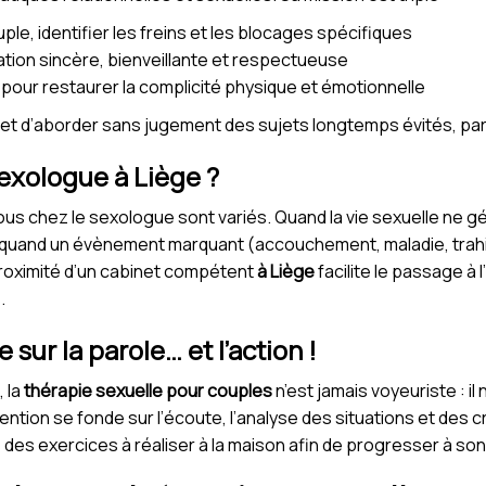
ple, identifier les freins et les blocages spécifiques
ion sincère, bienveillante et respectueuse
 pour restaurer la complicité physique et émotionnelle
met d’aborder sans jugement des sujets longtemps évités, pa
exologue à Liège ?
us chez le sexologue sont variés. Quand la vie sexuelle ne gén
 quand un évènement marquant (accouchement, maladie, trahison,
 proximité d’un cabinet compétent
à Liège
facilite le passage à l
.
ur la parole… et l’action !
 la
thérapie sexuelle pour couples
n’est jamais voyeuriste : il
ention se fonde sur l’écoute, l’analyse des situations et des 
 des exercices à réaliser à la maison afin de progresser à so