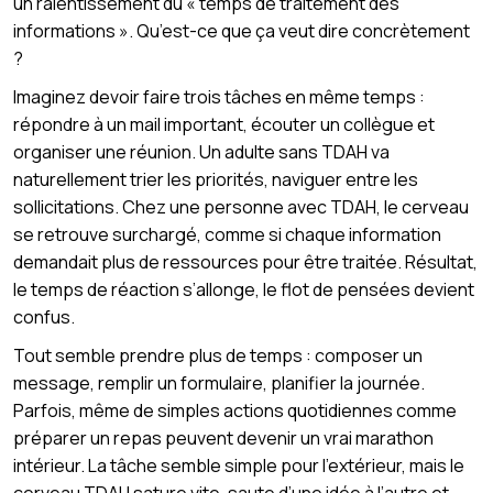
un ralentissement du « temps de traitement des
informations ». Qu’est-ce que ça veut dire concrètement
?
Imaginez devoir faire trois tâches en même temps :
répondre à un mail important, écouter un collègue et
organiser une réunion. Un adulte sans TDAH va
naturellement trier les priorités, naviguer entre les
sollicitations. Chez une personne avec TDAH, le cerveau
se retrouve surchargé, comme si chaque information
demandait plus de ressources pour être traitée. Résultat,
le temps de réaction s’allonge, le flot de pensées devient
confus.
Tout semble prendre plus de temps : composer un
message, remplir un formulaire, planifier la journée.
Parfois, même de simples actions quotidiennes comme
préparer un repas peuvent devenir un vrai marathon
intérieur. La tâche semble simple pour l’extérieur, mais le
cerveau TDAH sature vite, saute d’une idée à l’autre et