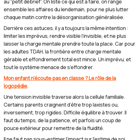
au “petit débrief”. On liste ce qui est à faire, on range
ensemble les affaires du lendemain, pour ne plus lutter
chaque matin contre la désorganisation généralisée.
Derrière ces astuces, il y a toujours la même intention :
limiter les imprévus, rendre visible l’invisible, et ne plus
laisser la charge mentale prendre toute la place. Car pour
les adultes TDAH, la frontière entre charge mentale
gérable et effondrement total est mince. Un imprévu, et
tout le système menace de s’effondrer.
Mon enfant n'écoute pas en classe ? Le rôle de la
logopédie
.
Une tension invisible traverse alors la cellule familiale.
Certains parents craignent d’être trop laxistes ou,
inversement, trop rigides. Difficile équilibre à trouver. Il
faut du temps, de la patience, et parfois un coup de
pouce extérieur pour remettre de la fluidité.
Il ne faut pas sous-estimer l’impact sur l’estime de soi.