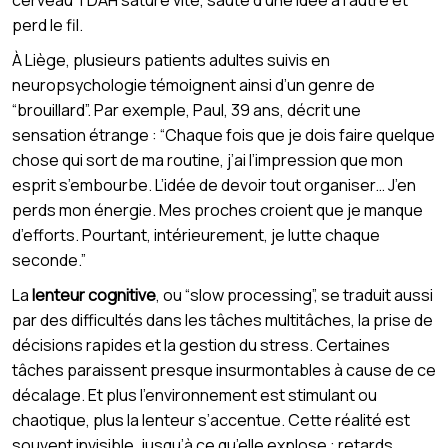
perd le fil.
À Liège, plusieurs patients adultes suivis en
neuropsychologie témoignent ainsi d’un genre de
“brouillard”. Par exemple, Paul, 39 ans, décrit une
sensation étrange : “Chaque fois que je dois faire quelque
chose qui sort de ma routine, j’ai l’impression que mon
esprit s’embourbe. L’idée de devoir tout organiser… J’en
perds mon énergie. Mes proches croient que je manque
d’efforts. Pourtant, intérieurement, je lutte chaque
seconde.”
La
lenteur cognitive
, ou “slow processing”, se traduit aussi
par des difficultés dans les tâches multitâches, la prise de
décisions rapides et la gestion du stress. Certaines
tâches paraissent presque insurmontables à cause de ce
décalage. Et plus l’environnement est stimulant ou
chaotique, plus la lenteur s’accentue. Cette réalité est
souvent invisible, jusqu’à ce qu’elle explose : retards