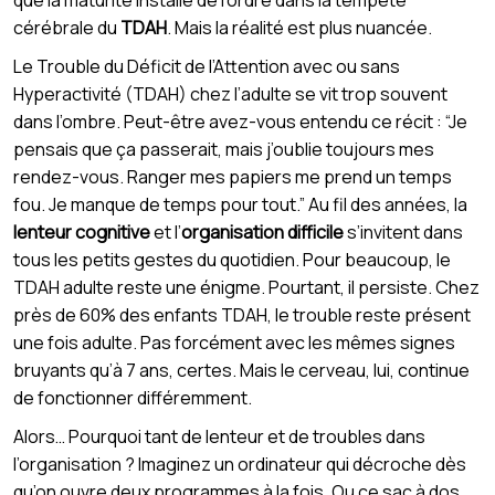
cérébrale du
TDAH
. Mais la réalité est plus nuancée.
Le Trouble du Déficit de l’Attention avec ou sans
Hyperactivité (TDAH) chez l’adulte se vit trop souvent
dans l’ombre. Peut-être avez-vous entendu ce récit : “Je
pensais que ça passerait, mais j’oublie toujours mes
rendez-vous. Ranger mes papiers me prend un temps
fou. Je manque de temps pour tout.” Au fil des années, la
lenteur cognitive
et l’
organisation difficile
s’invitent dans
tous les petits gestes du quotidien. Pour beaucoup, le
TDAH adulte reste une énigme. Pourtant, il persiste. Chez
près de 60% des enfants TDAH, le trouble reste présent
une fois adulte. Pas forcément avec les mêmes signes
bruyants qu’à 7 ans, certes. Mais le cerveau, lui, continue
de fonctionner différemment.
Alors… Pourquoi tant de lenteur et de troubles dans
l’organisation ? Imaginez un ordinateur qui décroche dès
qu’on ouvre deux programmes à la fois. Ou ce sac à dos