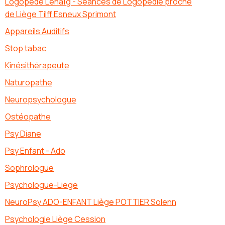
Logopède Lénaïg - Séances de Logopédie proche
de Liège Tilff Esneux Sprimont
Appareils Auditifs
Stop tabac
Kinésithérapeute
Naturopathe
Neuropsychologue
Ostéopathe
Psy Diane
Psy Enfant - Ado
Sophrologue
Psychologue-Liege
NeuroPsy ADO-ENFANT Liège POTTIER Solenn
Psychologie Liège Cession