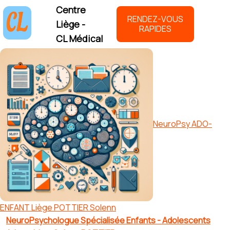
Centre
RENDEZ-VOUS
Liège -
RAPIDES
CL Médical
NeuroPsy ADO-
ENFANT Liège POTTIER Solenn
NeuroPsychologue Spécialisée Enfants - Adolescents