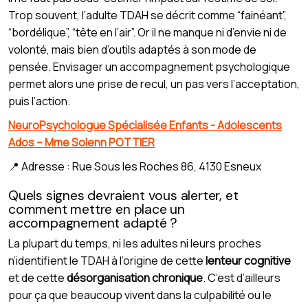
Trop souvent, l’adulte TDAH se décrit comme “fainéant”,
“bordélique”, “tête en l’air”. Or il ne manque ni d’envie ni de
volonté, mais bien d’outils adaptés à son mode de
pensée. Envisager un accompagnement psychologique
permet alors une prise de recul, un pas vers l’acceptation,
puis l’action.
NeuroPsychologue Spécialisée Enfants - Adolescents
Ados – Mme Solenn POTTIER
📍 Adresse : Rue Sous les Roches 86, 4130 Esneux
Quels signes devraient vous alerter, et
comment mettre en place un
accompagnement adapté ?
La plupart du temps, ni les adultes ni leurs proches
n’identifient le TDAH à l’origine de cette
lenteur cognitive
et de cette
désorganisation chronique
. C’est d’ailleurs
pour ça que beaucoup vivent dans la culpabilité ou le