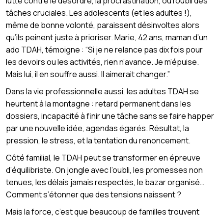
lutte contre le désordre, la procrastination, ou l’oubli des
tâches cruciales. Les adolescents (et les adultes !),
même de bonne volonté, paraissent désinvoltes alors
qu’ils peinent juste à prioriser. Marie, 42 ans, maman d’un
ado TDAH, témoigne : “Si je ne relance pas dix fois pour
les devoirs ou les activités, rien n’avance. Je m’épuise.
Mais lui, il en souffre aussi. Il aimerait changer.”
Dans la vie professionnelle aussi, les adultes TDAH se
heurtent à la montagne : retard permanent dans les
dossiers, incapacité à finir une tâche sans se faire happer
par une nouvelle idée, agendas égarés. Résultat, la
pression, le stress, et la tentation du renoncement.
Côté familial, le TDAH peut se transformer en épreuve
d’équilibriste. On jongle avec l’oubli, les promesses non
tenues, les délais jamais respectés, le bazar organisé…
Comment s’étonner que des tensions naissent ?
Mais la force, c’est que beaucoup de familles trouvent