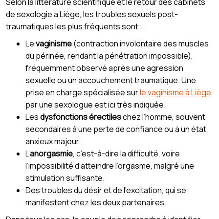
Selon la littérature scientifique et le retour des cabinets
de sexologie à Liège, les troubles sexuels post-
traumatiques les plus fréquents sont :
Le
vaginisme
(contraction involontaire des muscles
du périnée, rendant la pénétration impossible),
fréquemment observé après une agression
sexuelle ou un accouchement traumatique. Une
prise en charge spécialisée sur
le vaginisme à Liège
par une sexologue est ici très indiquée.
Les
dysfonctions érectiles
chez l’homme, souvent
secondaires à une perte de confiance ou à un état
anxieux majeur.
L’
anorgasmie
, c’est-à-dire la difficulté, voire
l’impossibilité d’atteindre l’orgasme, malgré une
stimulation suffisante.
Des troubles du désir et de l’excitation, qui se
manifestent chez les deux partenaires.