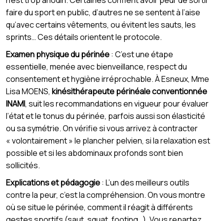
n’est trop anodin. Certaines confient avoir peur de sortir
faire du sport en public, d’autres ne se sentent à l’aise
qu’avec certains vêtements, ou évitent les sauts, les
sprints… Ces détails orientent le protocole.
Examen physique du périnée
: C’est une étape
essentielle, menée avec bienveillance, respect du
consentement et hygiène irréprochable. À Esneux, Mme
Lisa MOENS,
kinésithérapeute périnéale conventionnée
INAMI
, suit les recommandations en vigueur pour évaluer
l’état et le tonus du périnée, parfois aussi son élasticité
ou sa symétrie. On vérifie si vous arrivez à contracter
« volontairement » le plancher pelvien, si la relaxation est
possible et si les abdominaux profonds sont bien
sollicités.
Explications et pédagogie
: L’un des meilleurs outils
contre la peur, c’est la compréhension. On vous montre
où se situe le périnée, comment il réagit à différents
gestes sportifs (saut, squat, footing…). Vous repartez