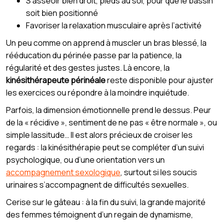
S’asseoir bien droit, pieds au sol, pour que le bassin
soit bien positionné
Favoriser la relaxation musculaire après l’activité
Un peu comme on apprend à muscler un bras blessé, la
rééducation du périnée passe par la patience, la
régularité et des gestes justes. Là encore, la
kinésithérapeute périnéale
reste disponible pour ajuster
les exercices ou répondre à la moindre inquiétude.
Parfois, la dimension émotionnelle prend le dessus. Peur
de la « récidive », sentiment de ne pas « être normale », ou
simple lassitude… Il est alors précieux de croiser les
regards : la kinésithérapie peut se compléter d’un suivi
psychologique, ou d’une orientation vers un
accompagnement sexologique
, surtout si les soucis
urinaires s’accompagnent de difficultés sexuelles.
Cerise sur le gâteau : à la fin du suivi, la grande majorité
des femmes témoignent d’un regain de dynamisme,