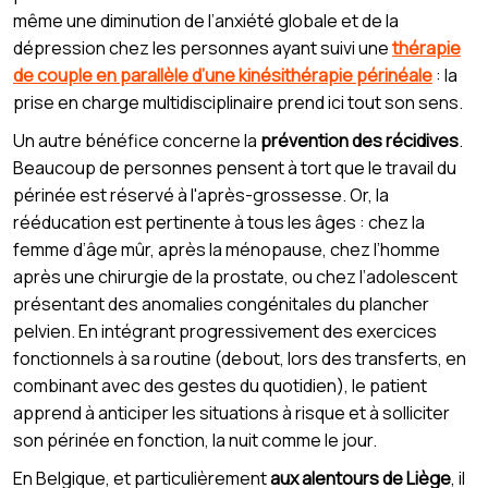
même une diminution de l’anxiété globale et de la
dépression chez les personnes ayant suivi une
thérapie
de couple en parallèle d’une kinésithérapie périnéale
: la
prise en charge multidisciplinaire prend ici tout son sens.
Un autre bénéfice concerne la
prévention des récidives
.
Beaucoup de personnes pensent à tort que le travail du
périnée est réservé à l'après-grossesse. Or, la
rééducation est pertinente à tous les âges : chez la
femme d’âge mûr, après la ménopause, chez l’homme
après une chirurgie de la prostate, ou chez l’adolescent
présentant des anomalies congénitales du plancher
pelvien. En intégrant progressivement des exercices
fonctionnels à sa routine (debout, lors des transferts, en
combinant avec des gestes du quotidien), le patient
apprend à anticiper les situations à risque et à solliciter
son périnée en fonction, la nuit comme le jour.
En Belgique, et particulièrement
aux alentours de Liège
, il