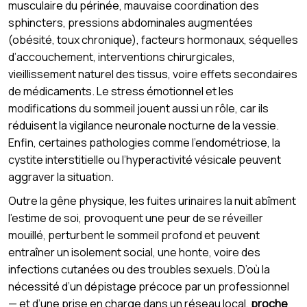
musculaire du périnée, mauvaise coordination des
sphincters, pressions abdominales augmentées
(obésité, toux chronique), facteurs hormonaux, séquelles
d’accouchement, interventions chirurgicales,
vieillissement naturel des tissus, voire effets secondaires
de médicaments. Le stress émotionnel et les
modifications du sommeil jouent aussi un rôle, car ils
réduisent la vigilance neuronale nocturne de la vessie.
Enfin, certaines pathologies comme l’endométriose, la
cystite interstitielle ou l’hyperactivité vésicale peuvent
aggraver la situation.
Outre la gêne physique, les fuites urinaires la nuit abîment
l’estime de soi, provoquent une peur de se réveiller
mouillé, perturbent le sommeil profond et peuvent
entraîner un isolement social, une honte, voire des
infections cutanées ou des troubles sexuels. D’où la
nécessité d’un dépistage précoce par un professionnel
— et d’une prise en charge dans un réseau local,
proche