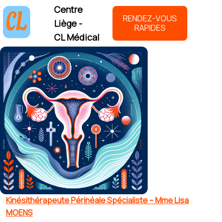
Centre
RENDEZ-VOUS
Liège -
RAPIDES
CL Médical
Kinésithérapeute Périnéale Spécialiste – Mme Lisa
MOENS