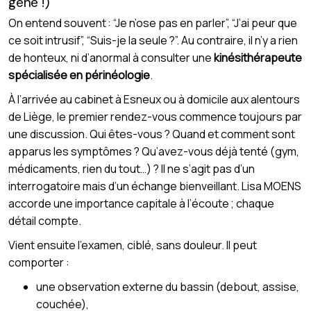
gêne !)
On entend souvent : “Je n’ose pas en parler”, “J’ai peur que
ce soit intrusif”, “Suis-je la seule ?”. Au contraire, il n’y a rien
de honteux, ni d’anormal à consulter une
kinésithérapeute
spécialisée en périnéologie
.
À l’arrivée au cabinet à Esneux ou à domicile aux alentours
de Liège, le premier rendez-vous commence toujours par
une discussion. Qui êtes-vous ? Quand et comment sont
apparus les symptômes ? Qu’avez-vous déjà tenté (gym,
médicaments, rien du tout…) ? Il ne s’agit pas d’un
interrogatoire mais d’un échange bienveillant. Lisa MOENS
accorde une importance capitale à l’écoute ; chaque
détail compte.
Vient ensuite l’examen, ciblé, sans douleur. Il peut
comporter :
une observation externe du bassin (debout, assise,
couchée),