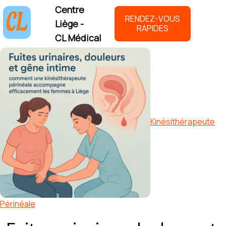
Centre
RENDEZ-VOUS
Liège -
RAPIDES
CL Médical
Kinésithérapeute
Périnéale