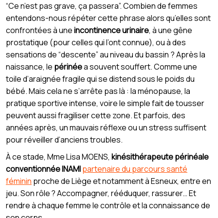
“Ce n’est pas grave, ça passera”. Combien de femmes
entendons-nous répéter cette phrase alors qu’elles sont
confrontées à une
incontinence urinaire
, à une gêne
prostatique (pour celles qui l’ont connue), ou à des
sensations de “descente” au niveau du bassin ? Après la
naissance, le
périnée
a souvent souffert. Comme une
toile d’araignée fragile qui se distend sous le poids du
bébé. Mais cela ne s’arrête pas là : la ménopause, la
pratique sportive intense, voire le simple fait de tousser
peuvent aussi fragiliser cette zone. Et parfois, des
années après, un mauvais réflexe ou un stress suffisent
pour réveiller d’anciens troubles.
À ce stade, Mme Lisa MOENS,
kinésithérapeute périnéale
conventionnée INAMI
partenaire du parcours santé
féminin
proche de Liège et notamment à Esneux, entre en
jeu. Son rôle ? Accompagner, rééduquer, rassurer… Et
rendre à chaque femme le contrôle et la connaissance de
son corps.