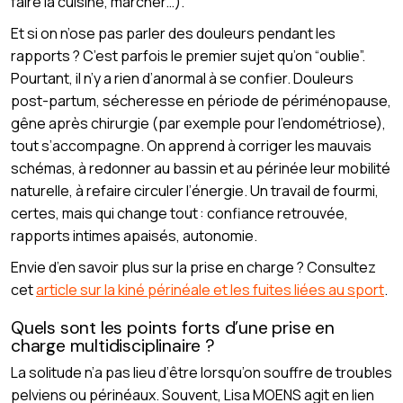
faire la cuisine, marcher…).
Et si on n’ose pas parler des douleurs pendant les
rapports ? C’est parfois le premier sujet qu’on “oublie”.
Pourtant, il n’y a rien d’anormal à se confier. Douleurs
post-partum, sécheresse en période de périménopause,
gêne après chirurgie (par exemple pour l’endométriose),
tout s’accompagne. On apprend à corriger les mauvais
schémas, à redonner au bassin et au périnée leur mobilité
naturelle, à refaire circuler l’énergie. Un travail de fourmi,
certes, mais qui change tout : confiance retrouvée,
rapports intimes apaisés, autonomie.
Envie d’en savoir plus sur la prise en charge ? Consultez
cet
article sur la kiné périnéale et les fuites liées au sport
.
Quels sont les points forts d’une prise en
charge multidisciplinaire ?
La solitude n’a pas lieu d’être lorsqu’on souffre de troubles
pelviens ou périnéaux. Souvent, Lisa MOENS agit en lien