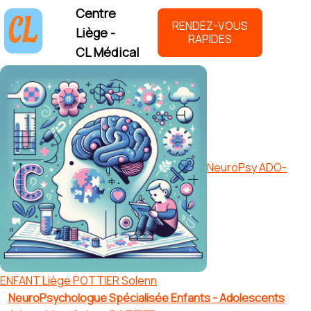
Centre
RENDEZ-VOUS
Liège -
RAPIDES
CL Médical
NeuroPsy ADO-
ENFANT Liège POTTIER Solenn
NeuroPsychologue Spécialisée Enfants - Adolescents