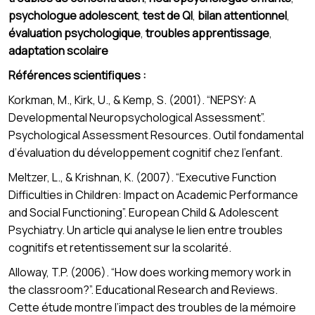
psychologue adolescent
,
test de QI
,
bilan attentionnel
,
évaluation psychologique
,
troubles apprentissage
,
adaptation scolaire
Références scientifiques :
Korkman, M., Kirk, U., & Kemp, S. (2001). “NEPSY: A
Developmental Neuropsychological Assessment”.
Psychological Assessment Resources. Outil fondamental
d’évaluation du développement cognitif chez l’enfant.
Meltzer, L., & Krishnan, K. (2007). “Executive Function
Difficulties in Children: Impact on Academic Performance
and Social Functioning”. European Child & Adolescent
Psychiatry. Un article qui analyse le lien entre troubles
cognitifs et retentissement sur la scolarité.
Alloway, T.P. (2006). “How does working memory work in
the classroom?”. Educational Research and Reviews.
Cette étude montre l’impact des troubles de la mémoire