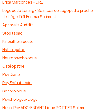
Erica Marcondes - ORL
Logopède Lénaïg - Séances de Logopédie proche
de Liège Tilff Esneux Sprimont
Appareils Auditifs
Stop tabac
Kinésithérapeute
Naturopathe
Neuropsychologue
Ostéopathe
Psy Diane
Psy Enfant - Ado
Sophrologue
Psychologue-Liege
NeuroPsy ADO-ENFANT Liège POTTIER Solenn