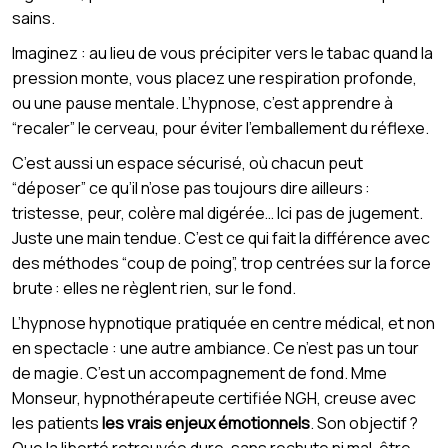
sains.
Imaginez : au lieu de vous précipiter vers le tabac quand la
pression monte, vous placez une respiration profonde,
ou une pause mentale. L’hypnose, c’est apprendre à
“recaler” le cerveau, pour éviter l’emballement du réflexe.
C’est aussi un espace sécurisé, où chacun peut
“déposer” ce qu’il n’ose pas toujours dire ailleurs :
tristesse, peur, colère mal digérée… Ici pas de jugement.
Juste une main tendue. C’est ce qui fait la différence avec
des méthodes “coup de poing”, trop centrées sur la force
brute : elles ne règlent rien, sur le fond.
L’hypnose hypnotique pratiquée en centre médical, et non
en spectacle : une autre ambiance. Ce n’est pas un tour
de magie. C’est un accompagnement de fond. Mme
Monseur, hypnothérapeute certifiée NGH, creuse avec
les patients
les vrais enjeux émotionnels
. Son objectif ?
Que la liberté retrouvée dure, sans rechute ni mal-être