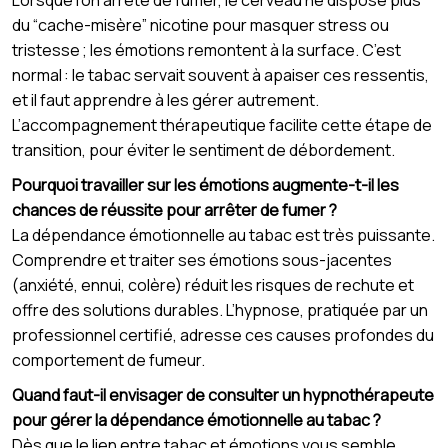
Lorsque l’on arrête de fumer, le cerveau ne dispose plus
du “cache-misère” nicotine pour masquer stress ou
tristesse ; les émotions remontent à la surface. C’est
normal : le tabac servait souvent à apaiser ces ressentis,
et il faut apprendre à les gérer autrement.
L’accompagnement thérapeutique facilite cette étape de
transition, pour éviter le sentiment de débordement.
Pourquoi travailler sur les émotions augmente-t-il les
chances de réussite pour arrêter de fumer ?
La dépendance émotionnelle au tabac est très puissante.
Comprendre et traiter ses émotions sous-jacentes
(anxiété, ennui, colère) réduit les risques de rechute et
offre des solutions durables. L’hypnose, pratiquée par un
professionnel certifié, adresse ces causes profondes du
comportement de fumeur.
Quand faut-il envisager de consulter un hypnothérapeute
pour gérer la dépendance émotionnelle au tabac ?
Dès que le lien entre tabac et émotions vous semble