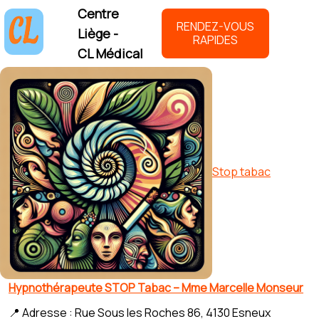
Centre
RENDEZ-VOUS
Liège -
RAPIDES
CL Médical
Stop tabac
Hypnothérapeute STOP Tabac – Mme Marcelle Monseur
📍 Adresse : Rue Sous les Roches 86, 4130 Esneux