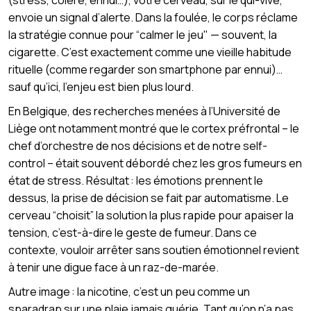
envoie un signal d’alerte. Dans la foulée, le corps réclame
la stratégie connue pour “calmer le jeu" — souvent, la
cigarette. C’est exactement comme une vieille habitude
rituelle (comme regarder son smartphone par ennui)…
sauf qu’ici, l’enjeu est bien plus lourd.
En Belgique, des recherches menées à l’Université de
Liège ont notamment montré que le cortex préfrontal – le
chef d’orchestre de nos décisions et de notre self-
control – était souvent débordé chez les gros fumeurs en
état de stress. Résultat : les émotions prennent le
dessus, la prise de décision se fait par automatisme. Le
cerveau “choisit” la solution la plus rapide pour apaiser la
tension, c’est-à-dire le geste de fumeur. Dans ce
contexte, vouloir arrêter sans soutien émotionnel revient
à tenir une digue face à un raz-de-marée.
Autre image : la nicotine, c’est un peu comme un
sparadrap sur une plaie jamais guérie. Tant qu’on n’a pas