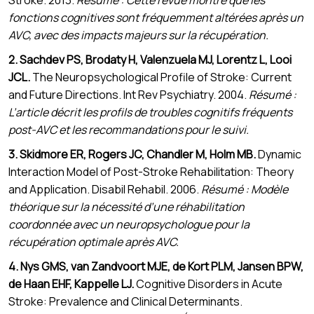
fonctions cognitives sont fréquemment altérées après un
AVC, avec des impacts majeurs sur la récupération.
2. Sachdev PS, Brodaty H, Valenzuela MJ, Lorentz L, Looi
JCL.
The Neuropsychological Profile of Stroke: Current
and Future Directions. Int Rev Psychiatry. 2004.
Résumé :
L’article décrit les profils de troubles cognitifs fréquents
post-AVC et les recommandations pour le suivi.
3. Skidmore ER, Rogers JC, Chandler M, Holm MB.
Dynamic
Interaction Model of Post-Stroke Rehabilitation: Theory
and Application. Disabil Rehabil. 2006.
Résumé : Modèle
théorique sur la nécessité d’une réhabilitation
coordonnée avec un neuropsychologue pour la
récupération optimale après AVC.
4. Nys GMS, van Zandvoort MJE, de Kort PLM, Jansen BPW,
de Haan EHF, Kappelle LJ.
Cognitive Disorders in Acute
Stroke: Prevalence and Clinical Determinants.