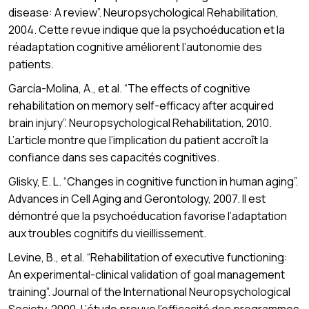
disease: A review”. Neuropsychological Rehabilitation,
2004. Cette revue indique que la psychoéducation et la
réadaptation cognitive améliorent l’autonomie des
patients.
García-Molina, A., et al. “The effects of cognitive
rehabilitation on memory self-efficacy after acquired
brain injury”. Neuropsychological Rehabilitation, 2010.
L’article montre que l’implication du patient accroît la
confiance dans ses capacités cognitives.
Glisky, E. L. “Changes in cognitive function in human aging”.
Advances in Cell Aging and Gerontology, 2007. Il est
démontré que la psychoéducation favorise l’adaptation
aux troubles cognitifs du vieillissement.
Levine, B., et al. “Rehabilitation of executive functioning:
An experimental-clinical validation of goal management
training”. Journal of the International Neuropsychological
Society, 2000. L’étude prouve l’efficacité des programmes