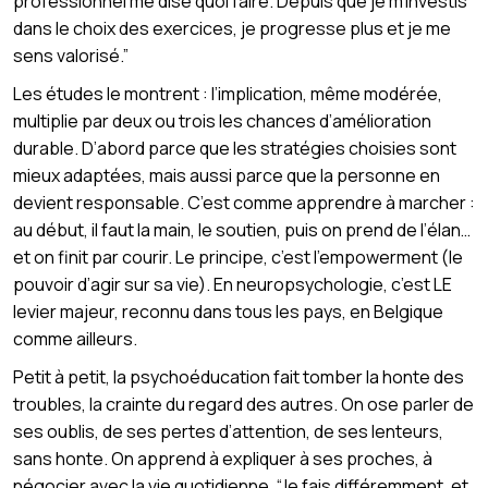
professionnel me dise quoi faire. Depuis que je m’investis
dans le choix des exercices, je progresse plus et je me
sens valorisé.”
Les études le montrent : l’implication, même modérée,
multiplie par deux ou trois les chances d’amélioration
durable. D’abord parce que les stratégies choisies sont
mieux adaptées, mais aussi parce que la personne en
devient responsable. C’est comme apprendre à marcher :
au début, il faut la main, le soutien, puis on prend de l’élan…
et on finit par courir. Le principe, c’est l’empowerment (le
pouvoir d’agir sur sa vie). En neuropsychologie, c’est LE
levier majeur, reconnu dans tous les pays, en Belgique
comme ailleurs.
Petit à petit, la psychoéducation fait tomber la honte des
troubles, la crainte du regard des autres. On ose parler de
ses oublis, de ses pertes d’attention, de ses lenteurs,
sans honte. On apprend à expliquer à ses proches, à
négocier avec la vie quotidienne. “Je fais différemment, et