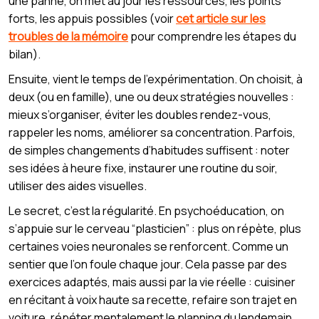
une panne, on met au jour les ressources, les points
forts, les appuis possibles (voir
cet article sur les
troubles de la mémoire
pour comprendre les étapes du
bilan).
Ensuite, vient le temps de l’expérimentation. On choisit, à
deux (ou en famille), une ou deux stratégies nouvelles :
mieux s’organiser, éviter les doubles rendez-vous,
rappeler les noms, améliorer sa concentration. Parfois,
de simples changements d’habitudes suffisent : noter
ses idées à heure fixe, instaurer une routine du soir,
utiliser des aides visuelles.
Le secret, c’est la régularité. En psychoéducation, on
s’appuie sur le cerveau “plasticien” : plus on répète, plus
certaines voies neuronales se renforcent. Comme un
sentier que l’on foule chaque jour. Cela passe par des
exercices adaptés, mais aussi par la vie réelle : cuisiner
en récitant à voix haute sa recette, refaire son trajet en
voiture, répéter mentalement le planning du lendemain.