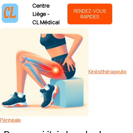
Centre
RENDEZ-VOUS
Liège -
RAPIDES
CL Médical
Kinésithérapeute
Périnéale