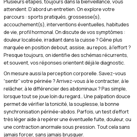
Plusieurs étapes, toujours dans la bienveillance, vous
attendent. D’abord un entretien. On explore votre
parcours : sports pratiqués, grossesse(s),
accouchement(s), interventions éventuelles, habitudes
de vie, profil hormonal. On discute de vos symptômes :
douleur localisée, irradiant dans la cuisse ? Gêne plus
marquée en position debout, assise, au repos, à l’effort ?
Presque toujours, on identifie des schémas récurrents,
et souvent, vos réponses orientent déjà le diagnostic.
On mesure aussi la perception corporelle. Savez-vous
“sentir” votre périnée ? Arrivez-vous à le contracter, à le
relâcher, à le différencier des abdominaux ? Pas simple,
lorsque tout se joue loin du regard… Une palpation douce
permet de vérifier la tonicité, la souplesse, la bonne
synchronisation périnée-abdos. Parfois, un test d’effort
très léger aide à repérer une éventuelle fuite, douleur, ou
une contraction anormale sous pression. Tout cela sans
jamais forcer, sans jamais brusquer.