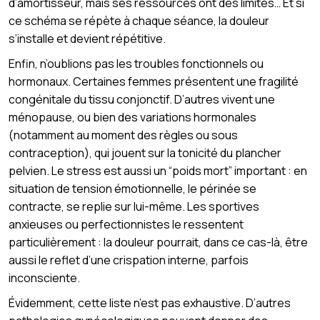
d’amortisseur, mais ses ressources ont des limites… Et si
ce schéma se répète à chaque séance, la douleur
s’installe et devient répétitive.
Enfin, n’oublions pas les troubles fonctionnels ou
hormonaux. Certaines femmes présentent une fragilité
congénitale du tissu conjonctif. D’autres vivent une
ménopause, ou bien des variations hormonales
(notamment au moment des règles ou sous
contraception), qui jouent sur la tonicité du plancher
pelvien. Le stress est aussi un “poids mort” important : en
situation de tension émotionnelle, le périnée se
contracte, se replie sur lui-même. Les sportives
anxieuses ou perfectionnistes le ressentent
particulièrement : la douleur pourrait, dans ce cas-là, être
aussi le reflet d’une crispation interne, parfois
inconsciente.
Évidemment, cette liste n’est pas exhaustive. D’autres