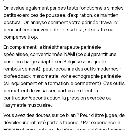
On évalue également par des tests fonctionnels simples :
petits exercices de poussée, d’expiration, de maintien
postural. On analyse comment votre périnée “travaille”
pendant ces mouvements, et surtout, s’il souffre ou
compense trop.
En complément, la kinésithérapeute périnéale
spécialisée, conventionnée
INAMI
(ce qui garantit une
prise en charge adaptée en Belgique ainsi que le
remboursement), peut recourir à des outils modernes :
biofeedback, manométrie, voire échographie périnéale
(si l’équipement et la formation le permettent). Ces outils
permettent de visualiser, parfois en direct, la
contraction/décontraction, la pression exercée ou
l’asymétrie musculaire.
Vous avez des doutes sur ce bilan ? Peur d’être jugée, de
dévoiler une intimité parfois taboue ? Par expérience, à
Esneux
et aux alentours de Liège, la majorité des femmes