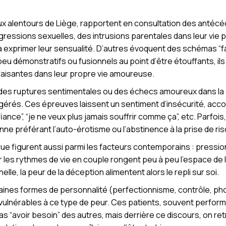
x alentours de Liège, rapportent en consultation des antécé
ssions sexuelles, des intrusions parentales dans leur vie pr
à exprimer leur sensualité. D’autres évoquent des schémas “fa
eu démonstratifs ou fusionnels au point d’être étouffants, i
faisantes dans leur propre vie amoureuse.
es ruptures sentimentales ou des échecs amoureux dans la ge
 digérés. Ces épreuves laissent un sentiment d’insécurité, a
iance”, “je ne veux plus jamais souffrir comme ça”, etc. Parfois
e préférant l’auto-érotisme ou l’abstinence à la prise de risq
ue figurent aussi parmi les facteurs contemporains : pressi
r les rythmes de vie en couple rongent peu à peu l’espace de la
le, la peur de la déception alimentent alors le repli sur soi.
taines formes de personnalité (perfectionnisme, contrôle, ph
vulnérables à ce type de peur. Ces patients, souvent performa
as “avoir besoin” des autres, mais derrière ce discours, on r