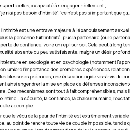
 superficielles, incapacité à s’engager réellement ;
je n’ai pas besoin d’intimité”, “ce n’est pas si important que ç
e l’intimité est une entrave majeure à l’épanouissement sexuel 
plus la personne fuit l’intimité, plus la partenaire (ou le parten
erte de confiance, voire un repli sur soi. Cela peut à long ter
sexualité absente ou peu satisfaisante, malgré un désir profon
la littérature en sexologie et en psychologie (notamment l’app
n lumière l’importance des premières expériences relationne
 : des blessures précoces, une éducation rigide vis-à-vis du c
t ainsi engendrer la mise en place de défenses inconsciente
ure. Ces mécanismes sont tout à fait compréhensibles, mais il
ntime : la sécurité, la confiance, la chaleur humaine, l’excitati
xuelle accomplie.
r que le vécu de la peur de l’intimité est extrêmement variab
ce, au point de rendre toute vie de couple impossible, tandis q