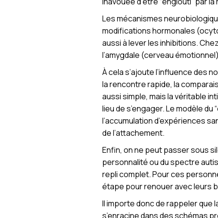
inavouée d’être “englouti” par la 
Les mécanismes neurobiologiques 
modifications hormonales (ocytoc
aussi à lever les inhibitions. 
l’amygdale (cerveau émotionnel)
À cela s’ajoute l’influence des n
la rencontre rapide, la comparai
aussi simple, mais la véritable in
lieu de s’engager. Le modèle du 
l’accumulation d’expériences san
de l’attachement.
Enfin, on ne peut passer sous si
personnalité ou du spectre autist
repli complet. Pour ces personne
étape pour renouer avec leurs b
Il importe donc de rappeler que la
s’enracine dans des schémas pro