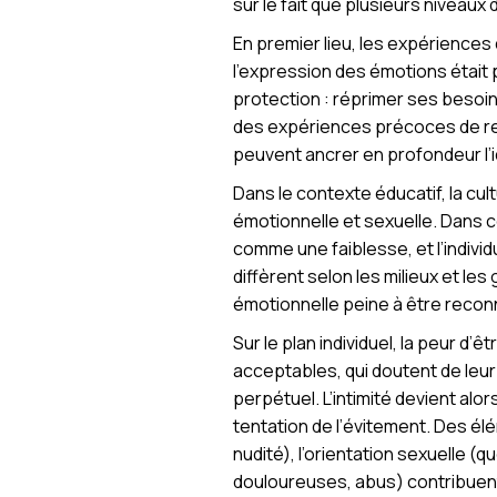
sur le fait que plusieurs niveau
En premier lieu, les expériences
l’expression des émotions était
protection : réprimer ses besoi
des expériences précoces de reje
peuvent ancrer en profondeur l’id
Dans le contexte éducatif, la cul
émotionnelle et sexuelle. Dans c
comme une faiblesse, et l’individ
diffèrent selon les milieux et le
émotionnelle peine à être reco
Sur le plan individuel, la peur d’
acceptables, qui doutent de leur
perpétuel. L’intimité devient alor
tentation de l’évitement. Des él
nudité), l’orientation sexuelle 
douloureuses, abus) contribuent à