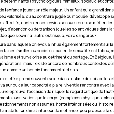
x de déterminants (psychologiques, familiaux, sociaux, et cont
 de l’enfance jouent un rôle majeur. Un enfant qui a grandi da
 peu valorisée, ou au contraire jugée ou moquée, développe 
ns affectifs, contrôler ses envies sensuelles ou se méfier d
t, d’abandon ou de trahison (qu’elles soient vécues dans la 
ée que s’ouvrir à l’autre est risqué, voire dangereux.
ture dans laquelle on évolue influe également fortement sur la
ertaines familles ou sociétés, parler de sexualité est tabou,
ualisme est survalorisé au détriment du partage. En Belgique, 
s générations, mais il existe encore de nombreux contextes où l
nnue comme un besoin fondamental et sain.
être rejeté·e prend souvent racine dans l’estime de soi : celles
 valeur ou de leur capacité à plaire, vivent la rencontre avec
s une épreuve, l’occasion de risquer le regard critique de l’autr
éments aussi variés que le corps (complexes physiques, blessu
(questionnements non assumés, honte intériorisée) ou l’histoir
 installer un climat intérieur de méfiance, peu propice à la dé