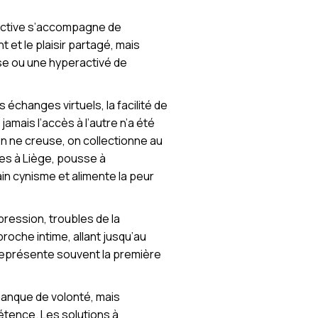
ffective s’accompagne de
et le plaisir partagé, mais
nse ou une hyperactivé de
 échanges virtuels, la facilité de
mais l’accès à l’autre n’a été
u’on ne creuse, on collectionne au
les à Liège, pousse à
in cynisme et alimente la peur
pression, troubles de la
proche intime, allant jusqu’au
représente souvent la première
n manque de volonté, mais
tence. Les solutions à