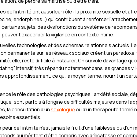
relation, de perdre sa maîtrise ou d’être trahi.
de l’intimité ont aussi leur rôle : la proximité sexuelle et a
ine, endorphines…) qui contribuent à renforcer l’attachement 
Chez certains sujets, des dysfonctions du système de récompe
 peuvent exacerber la vigilance en contexte intime.
ouvelles technologies et des schémas relationnels actuels. Les
son permanente sur les réseaux sociaux créent un paradoxe : ja
timité, elle, reste difficile à instaurer. On survole davantage q
“dating” intensif, très répandu notamment dans les grandes vil
s approfondissement, ce qui, à moyen terme, nourrit un certa
lence le rôle des pathologies psychiques : anxiété sociale, dé
ique, sont parfois à l’origine de difficultés majeures dans l’ap
s, la consultation d’un
sexologue
ou d’un thérapeute formé 
esoins essentiels.
 peur de l’intimité n’est jamais le fruit d’une faiblesse ou d’u
fonds qui méritent d’être compris avec délicatesse et compé