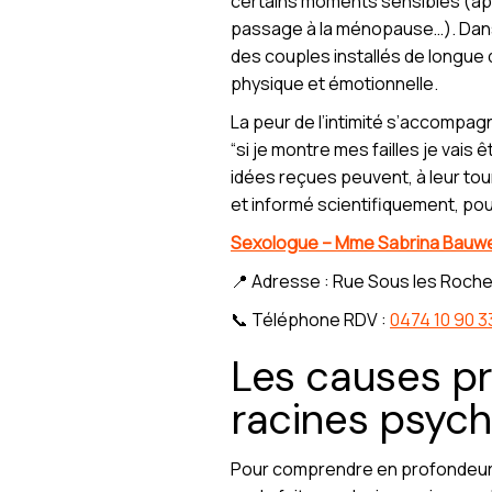
certains moments sensibles (après
passage à la ménopause…). Dan
des couples installés de longue 
physique et émotionnelle.
La peur de l’intimité s’accompagn
“si je montre mes failles je vai
idées reçues peuvent, à leur tour
et informé scientifiquement, po
Sexologue – Mme Sabrina Bauw
📍 Adresse : Rue Sous les Roche
📞 Téléphone RDV :
0474 10 90 3
Les causes pro
racines psych
Pour comprendre en profondeur