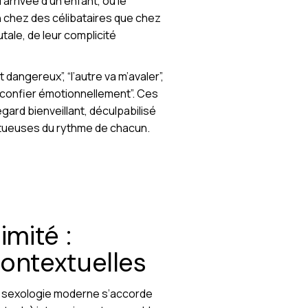
arrivée d’un enfant, ou le
en chez des célibataires que chez
ale, de leur complicité
dangereux”, “l’autre va m’avaler”,
e confier émotionnellement”. Ces
gard bienveillant, déculpabilisé
ctueuses du rythme de chacun.
imité :
contextuelles
 La sexologie moderne s’accorde