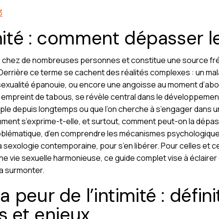
3
imité : comment dépasser l
 chez de nombreuses personnes et constitue une source f
Derrière ce terme se cachent des réalités complexes : un malai
une sexualité épanouie, ou encore une angoisse au moment d’a
 empreint de tabous, se révèle central dans le développement
ouple depuis longtemps ou que l’on cherche à s’engager dans un
comment s’exprime-t-elle, et surtout, comment peut-on la dépa
oblématique, d’en comprendre les mécanismes psychologiques 
a sexologie contemporaine, pour s’en libérer. Pour celles et c
 vie sexuelle harmonieuse, ce guide complet vise à éclairer 
r la surmonter.
peur de l’intimité : défini
s et enjeux