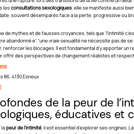
 une rupture, lors des transitions de la vie comme un deuil, l’
s les
consultations sexologiques
, elle se manifeste aussi bi
date, souvent désemparés face à la perte, progressive ou brut
e de mythes et de fausses croyances, tels que “l’intimité c’est 
s être abandonné·e”, “une vraie sexualité ne nécessite pas de s
, renforcer les blocages. Il est fondamental d’y apporter un re
ur offrir des perspectives de changement réalistes et respe
ens
s 86, 4130 Esneux
3
fondes de la peur de l’int
ologiques, éducatives et 
 la
peur de l’intimité
, il est essentiel d’explorer ses origines.