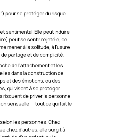
a…”) pour se protéger du risque
et sentimental. Elle peut induire
aire) peut se sentir rejeté·e, ce
me mener à la solitude, à l’usure
d de partage et de complicité.
roche de l’attachement et les
lles dans la construction de
orps et des émotions, ou des
s, qui visent à se protéger
s risquent de priver la personne
on sensuelle — tout ce qui fait le
le selon les personnes. Chez
ue chez d’autres, elle surgit à