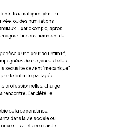
dents traumatiques plus ou
ivée, ou des humiliations
miliaux” : par exemple, après
ls craignent inconsciemment de
nèse d’une peur de l’intimité,
ccompagnées de croyances telles
, la sexualité devient “mécanique”
ue de l’intimité partagée.
ons professionnelles, charge
 rencontre. L’anxiété, le
obie de la dépendance,
nts dans la vie sociale ou
etrouve souvent une crainte