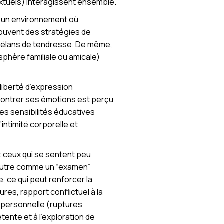
extuels) interagissent ensemble.
ns un environnement où
souvent des stratégies de
es élans de tendresse. De même,
sphère familiale ou amicale)
 liberté d’expression
 montrer ses émotions est perçu
les sensibilités éducatives
’intimité corporelle et
 et ceux qui se sentent peu
 l’autre comme un “examen”
e, ce qui peut renforcer la
res, rapport conflictuel à la
e personnelle (ruptures
tente et à l’exploration de