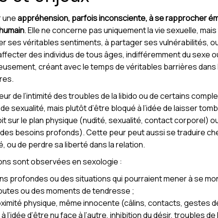
r une
appréhension, parfois inconsciente, à se rapprocher 
 humain
. Elle ne concerne pas uniquement la vie sexuelle, ma
mer ses véritables sentiments, à partager ses vulnérabilités, o
ecter des individus de tous âges, indifféremment du sexe ou d
idieusement, créant avec le temps de véritables barrières dans 
res.
peur de l’intimité des troubles de la libido ou de certains comple
e sexualité, mais plutôt d’être bloqué à l’idée de laisser tom
soit sur le plan physique (nudité, sexualité, contact corporel)
es besoins profonds). Cette peur peut aussi se traduire chez
é, ou de perdre sa liberté dans la relation.
ons sont observées en sexologie :
s profondes ou des situations qui pourraient mener à se mon
disputes ou des moments de tendresse ;
roximité physique, même innocente (câlins, contacts, gestes d
l’idée d’être nu face à l’autre, inhibition du désir, troubles de l