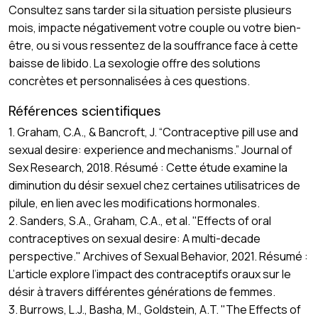
Consultez sans tarder si la situation persiste plusieurs
mois, impacte négativement votre couple ou votre bien-
être, ou si vous ressentez de la souffrance face à cette
baisse de libido. La sexologie offre des solutions
concrètes et personnalisées à ces questions.
Références scientifiques
1. Graham, C.A., & Bancroft, J. “Contraceptive pill use and
sexual desire: experience and mechanisms.” Journal of
Sex Research, 2018. Résumé : Cette étude examine la
diminution du désir sexuel chez certaines utilisatrices de
pilule, en lien avec les modifications hormonales.
2. Sanders, S.A., Graham, C.A., et al. "Effects of oral
contraceptives on sexual desire: A multi-decade
perspective." Archives of Sexual Behavior, 2021. Résumé :
L’article explore l’impact des contraceptifs oraux sur le
désir à travers différentes générations de femmes.
3. Burrows, L.J., Basha, M., Goldstein, A.T. "The Effects of