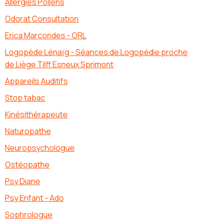
Allergies Pollens
Odorat Consultation
Erica Marcondes - ORL
Logopède Lénaïg - Séances de Logopédie proche
de Liège Tilff Esneux Sprimont
Appareils Auditifs
Stop tabac
Kinésithérapeute
Naturopathe
Neuropsychologue
Ostéopathe
Psy Diane
Psy Enfant - Ado
Sophrologue