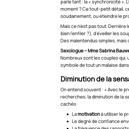
parle tant : la « synchronicité »
moment ? Ce tout-petit détail, c
soudainement, ou éteindre le pr
Mais ce n’est pas tout. Derrière 
bien l’enfiler ?), d’éveiller les 
Des malentendus simples, mais qui
Sexologue – Mme Sabrina Bauw
Nombreux sont les couples qui, u
symbole de tout un malaise dans l
Diminution de la sensa
On entend souvent : « Avec le pr
recherches, la diminution de la s
cachés :
La
motivation
à utiliser le
Le degré de confiance envers 
La fréquence des rapports : 