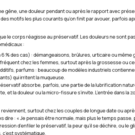
ne gêne, une douleur pendant ou après le rapport avec préser
n des motifs les plus courants qu’on finit par avouer, parfois
e que le corps réagisse au préservatif. Les douleurs ne sont pa
omédicaux :
à 6 % des cas) : démangeaisons, brûlures, urticaire ou même 
s fréquent chez les femmes, surtout après la grossesse ou 
s, additifs, parfums : beaucoup de modèles industriels contie
nts) qui irritent la muqueuse.
servatif absorbe, parfois, une partie de la lubrification nature
nte, et la douleur ou la micro-fissure s’invite. L’entrée dans l
eviennent, surtout chez les couples de longue date ou après 
s dire : « Je pensais être normale, mais plus le temps passe, 
ssion d’enfiler le préservatif, la peur qu’il se déchire, ou le
, c’est systématique.