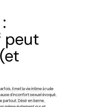
:
f peut
(et
fois, il met la vie intime à rude
 cause d’inconfort sexuel évoqué.
e partout. Désir en berne,
fois même évitement pur et