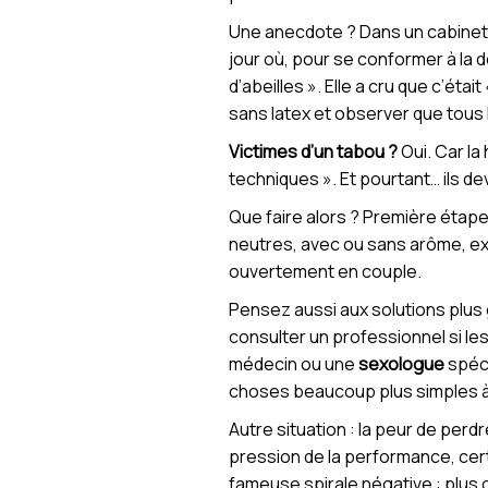
Une anecdote ? Dans un cabinet 
jour où, pour se conformer à la
d’abeilles ». Elle a cru que c’éta
sans latex et observer que tous
Victimes d’un tabou ?
Oui. Car la
techniques ». Et pourtant… ils de
Que faire alors ? Première étape,
neutres, avec ou sans arôme, extr
ouvertement en couple.
Pensez aussi aux solutions plus g
consulter un professionnel si le
médecin ou une
sexologue
spéci
choses beaucoup plus simples à 
Autre situation : la peur de per
pression de la performance, certa
fameuse spirale négative : plus o