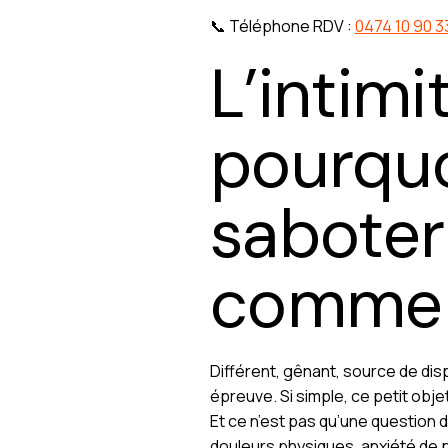
📞 Téléphone RDV :
0474 10 90 3
L’intimi
pourquo
saboter 
comment
Différent, gênant, source de di
épreuve. Si simple, ce petit obje
Et ce n’est pas qu’une question 
douleurs physiques, anxiété de 