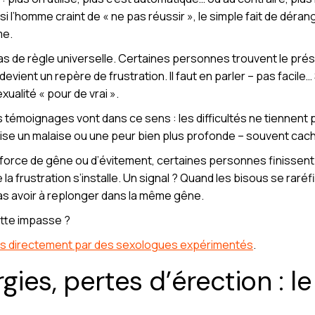
i l’homme craint de « ne pas réussir », le simple fait de dérang
me.
 pas de règle universelle. Certaines personnes trouvent le pré
evient un repère de frustration. Il faut en parler – pas facile… 
xualité « pour de vrai ».
 témoignages vont dans ce sens : les difficultés ne tiennent pa
lise un malaise ou une peur bien plus profonde – souvent cac
rce de gêne ou d’évitement, certaines personnes finissent p
de la frustration s’installe. Un signal ? Quand les bisous se rar
as avoir à replonger dans la même gêne.
ette impasse ?
sés directement par des sexologues expérimentés
.
rgies, pertes d’érection : l