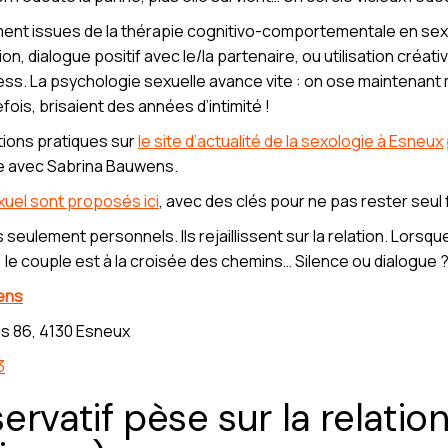
ent issues de la thérapie cognitivo-comportementale en sexo
, dialogue positif avec le/la partenaire, ou utilisation créati
ess. La psychologie sexuelle avance vite : on ose maintenant 
fois, brisaient des années d’intimité !
ions pratiques sur
le site d’actualité de la sexologie à Esneux
e avec Sabrina Bauwens.
exuel sont proposés ici
, avec des clés pour ne pas rester seul fa
 seulement personnels. Ils rejaillissent sur la relation. Lorsqu
e, le couple est à la croisée des chemins… Silence ou dialogue 
ens
s 86, 4130 Esneux
3
ervatif pèse sur la relatio