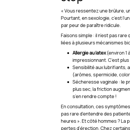
« Vous ressentez une brûlure, u
Pourtant, en sexologie, c’est l’u
par peur de paraître ridicule.
Faisons simple : il n’est pas rar
liées à plusieurs mécanismes bi
Allergie au latex
(environ 1 
impressionnant. C’est plu
Sensibilité aux lubrifiant
(arômes, spermicide, colora
Sécheresse vaginale : le pré
plus sec, la friction augme
s’en rendre compte !
En consultation, ces symptômes r
pas rare d’entendre des patiente
heures ». Et côté hommes ? La pre
pertes d’érection. Chez certains