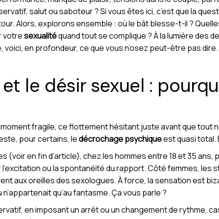
ervatif, salut ou saboteur ? Si vous êtes ici, c’est que la ques
our. Alors, explorons ensemble : où le bât blesse-t-il ? Quell
r votre
sexualité
quand tout se complique ? À la lumière des d
, voici, en profondeur, ce que vous n’osez peut-être pas dire
 et le désir sexuel : pourq
oment fragile, ce flottement hésitant juste avant que tout n
este, pour certains, le
décrochage psychique
est quasi total.
 (voir en fin d’article), chez les hommes entre 18 et 35 ans,
r l’excitation ou la spontanéité du rapport. Côté femmes, les 
nt aux oreilles des sexologues. À force, la sensation est biza
 ou n’appartenait qu’au fantasme. Ça vous parle ?
rvatif, en imposant un arrêt ou un changement de rythme, cas