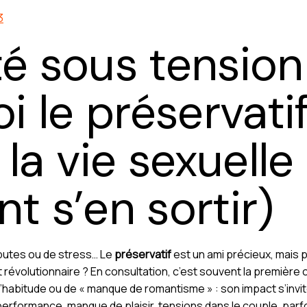
3
té sous tension 
i le préservati
la vie sexuelle 
 s’en sortir)
sputes ou de stress… Le
préservatif
est un ami précieux, mais par
t révolutionnaire ? En consultation, c’est souvent la première
d’habitude ou de « manque de romantisme » : son impact s’invit
performance, manque de plaisir, tensions dans le couple, par