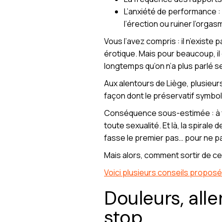
L’anxiété de performance : s
l’érection ou ruiner l’orgas
Vous l’avez compris : il n’existe
érotique. Mais pour beaucoup, il d
longtemps qu’on n’a plus parlé se
Aux alentours de Liège, plusieurs
façon dont le préservatif symbo
Conséquence sous-estimée : à fo
toute sexualité. Et là, la spirale 
fasse le premier pas… pour ne p
Mais alors, comment sortir de c
Voici plusieurs conseils propo
Douleurs, alle
stop