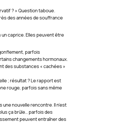
vatif ? » Question taboue.
 après des années de souffrance
s un caprice. Elles peuvent être
gonflement, parfois
certains changements hormonaux.
nnent des substances « cachées »
lle ; résultat ? Le rapport est
a zone rouge, parfois sans même
une nouvelle rencontre. Il n’est
plus ça brûle… parfois des
 glissement peuvent entraîner des