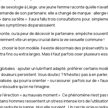
de sexologie à Liège, une jeune femme raconte qu’elle n’avai
 demande de son partenaire, elle a changé de marque : allerg
it « dans sa tête ». Il aura fallu trois consultations pour, simp
 les symptômes disparaissaient.
 honte, ou la peur de décevoir le partenaire, empêche souve
viennent vite un enjeu crucial dans la vie sexuelle commune !
 choisir le bon modèle. Il existe désormais des préservatifs sa
a fins ou extra larges. Mais il faut parfois oser plusieurs ess
lobales : ajouter un lubrifiant adapté, préférer certains modè
s douleurs persistent. Vous doutez ? N’hésitez pas à en parl
alisée, qui pourra orienter – ou rassurer, parfois sur de « fau
résoudre qu’on ne l’imagine.
dre l’érection « au mauvais moment ». Ce phénomène n’est pas 
ins hommes ressentent un stress intense lors de l’utilisation 
n redoute la panne, plus elle survient… Un cercle vicieux redo