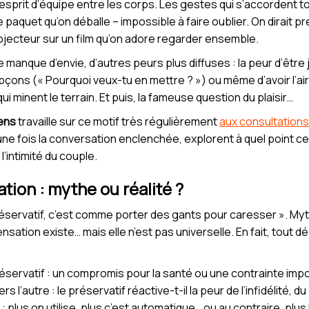
. L’esprit d’équipe entre les corps. Les gestes qui s’accordent 
e paquet qu’on déballe – impossible à faire oublier. On dirait
ojecteur sur un film qu’on adore regarder ensemble.
le manque d’envie, d’autres peurs plus diffuses : la peur d’êt
soupçons (« Pourquoi veux-tu en mettre ? ») ou même d’avoir l’ai
 minent le terrain. Et puis, la fameuse question du plaisir…
ens
travaille sur ce motif très régulièrement
aux consultations
ne fois la conversation enclenchée, explorent à quel point ce 
’intimité du couple.
tion : mythe ou réalité ?
éservatif, c’est comme porter des gants pour caresser ». Myth
ensation existe… mais elle n’est pas universelle. En fait, tout 
 préservatif : un compromis pour la santé ou une contrainte im
l’autre : le préservatif réactive-t-il la peur de l’infidélité, du
plus on utilise, plus c’est automatique… ou au contraire, plus la