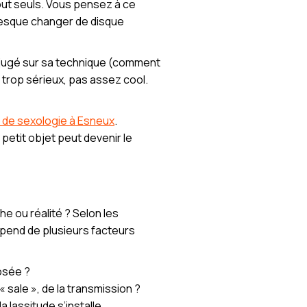
tout seuls. Vous pensez à ce
 presque changer de disque
re jugé sur sa technique (comment
r trop sérieux, pas assez cool.
 de sexologie à Esneux
.
petit objet peut devenir le
e ou réalité ? Selon les
dépend de plusieurs facteurs
posée ?
 « sale », de la transmission ?
 lassitude s’installe.