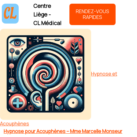
Centre
RENDEZ-VOUS
Liège -
RAPIDES
CL Médical
Hypnose et
Acouphènes
Hypnose pour Acouphènes – Mme Marcelle Monseur