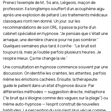
Prenez l’exemple de M., 54 ans, Liégeois, maçon de
profession. Il a longtemps souffert d’un acouphène aigu
après une explosion de pétard. Les traitements médicaux
classiques n’ont rien donné. Un jour, sur les
recommandations de son ORL, il passe la porte d’un
cabinet spécialisé en hypnose. “Je pensais que c’était une
arnaque, une dernière chance pour ne pas sombrer.”
Quelques semaines plus tard, il confie : “Le bruit est
toujours là, mais je l’oublie parfois plusieurs heures. Je
respire mieux. Ça me change la vie.”
Une consultation en hypnose commence souvent par une
discussion. On identifie les craintes, les attentes, parfois
même les émotions cachées. Ensuite, la thérapeute
guide le patient dans un état d’hypnose douce. Par
différentes méthodes — suggestion directe, métaphore
(“le bruit qui s’éloigne comme des vagues sur la plage”) ou
même auto-hypnose — l’esprit construit de nouvelles
habitudes. La perception du son n’est plus vécue comme