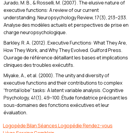
Jurado, M. B., & Rosselli, M. (2007). The elusive nature of
executive functions: A review of our current
understanding. Neuropsychology Review, 17(3), 213–233.
Analyse des modèles actuels et perspectives de prise en
charge neuropsychologique.
Barkley, R. A. (2012). Executive Functions: What They Are,
How They Work, and Why They Evolved. Guilford Press.
Ouvrage de référence détaillant les bases et implications
cliniques des troubles exécutifs.
Miyake, A., et al. (2000). The unity and diversity of
executive functions and their contributions to complex
“frontal lobe” tasks: A latent variable analysis. Cognitive
Psychology, 41(1), 49–100. Étude fondatrice précisant les
sous-domaines des fonctions exécutives et leur
évaluation.
Logopède Bilan Séances Logopédie Rendez-vous
Liège Seraing Comblain