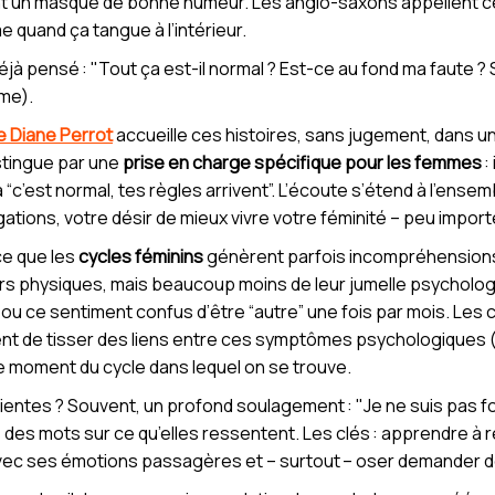
 un masque de bonne humeur. Les anglo-saxons appellent cela
e quand ça tangue à l’intérieur.
à pensé : "Tout ça est-il normal ? Est-ce au fond ma faute ? Su
me).
e Diane Perrot
accueille ces histoires, sans jugement, dans u
stingue par une
prise en charge spécifique pour les femmes
:
i à “c’est normal, tes règles arrivent”. L’écoute s’étend à l’ens
ations, votre désir de mieux vivre votre féminité – peu import
ce que les
cycles féminins
génèrent parfois incompréhensions,
s physiques, mais beaucoup moins de leur jumelle psycholog
, ou ce sentiment confus d’être “autre” une fois par mois. Le
t de tisser des liens entre ces symptômes psychologiques (“j
 le moment du cycle dans lequel on se trouve.
entes ? Souvent, un profond soulagement : "Je ne suis pas foll
des mots sur ce qu’elles ressentent. Les clés : apprendre à re
avec ses émotions passagères et – surtout – oser demander de 