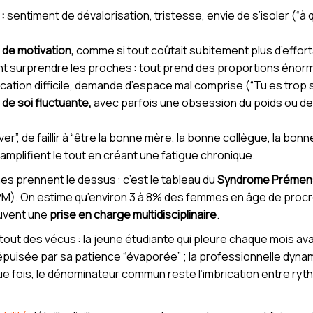
:
sentiment de dévalorisation, tristesse, envie de s’isoler (“à q
 de motivation,
comme si tout coûtait subitement plus d’effort
t surprendre les proches : tout prend des proportions énor
tion difficile, demande d’espace mal comprise (“Tu es trop se
de soi fluctuante,
avec parfois une obsession du poids ou d
ver”, de faillir à “être la bonne mère, la bonne collègue, la bon
 amplifient le tout en créant une fatigue chronique.
s prennent le dessus : c’est le tableau du
Syndrome Prémens
). On estime qu’environ 3 à 8% des femmes en âge de procr
uvent une
prise en charge multidisciplinaire
.
surtout des vécus : la jeune étudiante qui pleure chaque mois 
puisée par sa patience “évaporée” ; la professionnelle dynamiq
ue fois, le dénominateur commun reste l’imbrication entre ryt