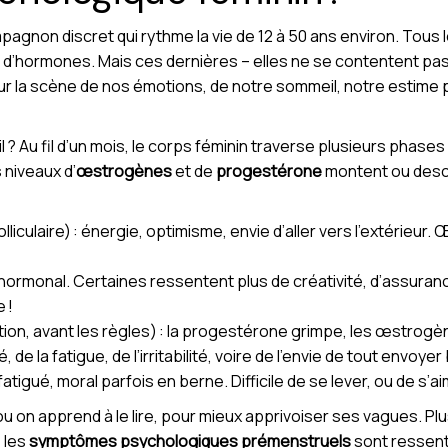
gnon discret qui rythme la vie de 12 à 50 ans environ. Tous les 
e d’hormones. Mais ces dernières – elles ne se contentent pa
sur la scène de nos émotions, de notre sommeil, notre estime p
Au fil d’un mois, le corps féminin traverse plusieurs phases : f
 niveaux d’
œstrogènes
et de
progestérone
montent ou desc
liculaire) : énergie, optimisme, envie d’aller vers l’extérieur.
ic hormonal. Certaines ressentent plus de créativité, d’assuranc
 !
tion, avant les règles) : la progestérone grimpe, les œstrog
é, de la fatigue, de l’irritabilité, voire de l’envie de tout envoyer
atigué, moral parfois en berne. Difficile de se lever, ou de s’ai
 ou on apprend à le lire, pour mieux apprivoiser ses vagues. 
 les
symptômes psychologiques prémenstruels
sont ressenti