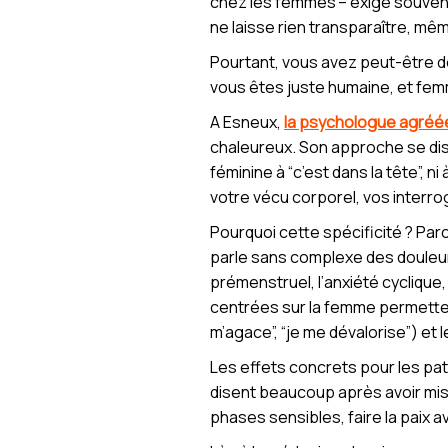
chez les femmes – exige souvent
ne laisse rien transparaître, mêm
Pourtant, vous avez peut-être déj
vous êtes juste humaine, et fem
A Esneux,
la psychologue agréé
chaleureux. Son approche se di
féminine à “c’est dans la tête”, n
votre vécu corporel, vos interrog
Pourquoi cette spécificité ? Par
parle sans complexe des douleur
prémenstruel, l’anxiété cyclique
centrées sur la femme permetten
m’agace”, “je me dévalorise”) et
Les effets concrets pour les pati
disent beaucoup après avoir mis 
phases sensibles, faire la paix 