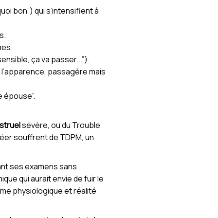
uoi bon”) qui s’intensifient à
s.
mes.
nsible, ça va passer...”).
e l’apparence, passagère mais
ne épouse”.
truel
sévère, ou du Trouble
éer souffrent de TDPM, un
avant ses examens sans
ue qui aurait envie de fuir le
hme physiologique et réalité