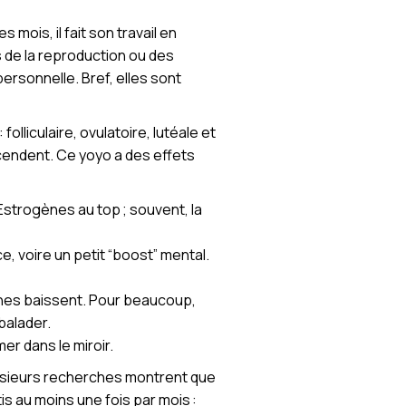
mois, il fait son travail en
s de la reproduction ou des
ersonnelle. Bref, elles sont
olliculaire, ovulatoire, lutéale et
endent. Ce yoyo a des effets
 Œstrogènes au top ; souvent, la
e, voire un petit “boost” mental.
ènes baissent. Pour beaucoup,
 balader.
mer dans le miroir.
Plusieurs recherches montrent que
s au moins une fois par mois :