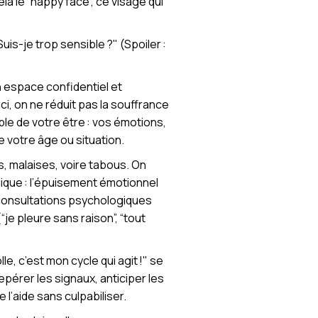
 le “happy face”, ce visage qui
is-je trop sensible ?" (Spoiler :
n espace confidentiel et
 ici, on ne réduit pas la souffrance
emble de votre être : vos émotions,
e votre âge ou situation.
 malaises, voire tabous. On
ique : l’épuisement émotionnel
s consultations psychologiques
e pleure sans raison”, “tout
e, c’est mon cycle qui agit !" se
pérer les signaux, anticiper les
l’aide sans culpabiliser.