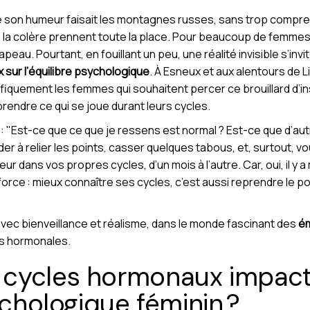
ue son humeur faisait les montagnes russes, sans trop compre
e ou la colère prennent toute la place. Pour beaucoup de femme
eau. Pourtant, en fouillant un peu, une réalité invisible s’invi
 sur l’équilibre psychologique
. À Esneux et aux alentours de L
uement les femmes qui souhaitent percer ce brouillard d’ins
prendre ce qui se joue durant leurs cycles.
 "Est-ce que ce que je ressens est normal ? Est-ce que d’a
er à relier les points, casser quelques tabous, et, surtout, 
r dans vos propres cycles, d’un mois à l’autre. Car, oui, il y
force : mieux connaître ses cycles, c’est aussi reprendre le p
vec bienveillance et réalisme, dans le monde fascinant des
ém
ns hormonales.
cycles hormonaux impact
ychologique féminin ?