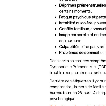
Déprimes prémenstruelles 
certains moments.
Fatigue psychique et perte
Irritabilité ou colère,
pouvan
Conflits familiaux,
communica
Image corporelle et estime 
douloureuse.
Culpabilité
de “ne pas y arri
Problèmes de sommeil,
qui
Dans certains cas, ces symptôme
Dysphorique Prémenstruel (TDPM
trouble reconnu nécessitant so
Derrière ces étiquettes, il y a 
comprendre ; la mère de famille é
bureau tous les 28 jours. À chaq
psychologique.