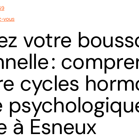
69
z-vous
rez votre bouss
nelle : compre
tre cycles hor
é psychologiqu
e à Esneux