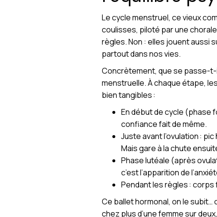
Le cycle menstruel, ce vieux compa
coulisses, piloté par une choral
règles. Non : elles jouent aussi 
partout dans nos vies.
Concrètement, que se passe-t-il ? 
menstruelle. À chaque étape, les
bien tangibles :
En début de cycle (phase fol
confiance fait de même.
Juste avant l’ovulation : p
Mais gare à la chute ensuite
Phase lutéale (après ovula
c’est l’apparition de l’anxiét
Pendant les règles : corps f
Ce ballet hormonal, on le subit…
chez plus d’une femme sur deux,