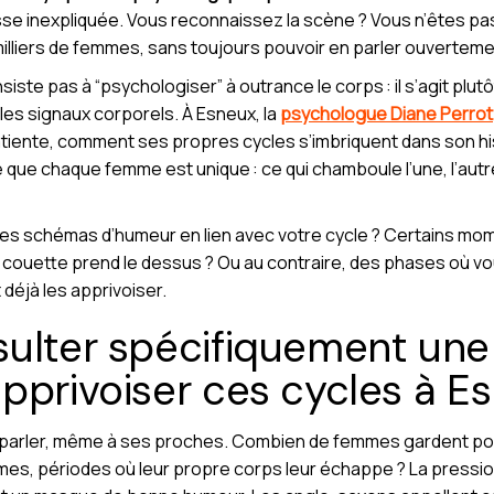
tesse inexpliquée. Vous reconnaissez la scène ? Vous n’êtes pas
illiers de femmes, sans toujours pouvoir en parler ouverteme
iste pas à “psychologiser” à outrance le corps : il s’agit plutô
les signaux corporels. À Esneux, la
psychologue Diane Perrot
tiente, comment ses propres cycles s’imbriquent dans son his
 que chaque femme est unique : ce qui chamboule l’une, l’aut
s schémas d’humeur en lien avec votre cycle ? Certains momen
 couette prend le dessus ? Ou au contraire, des phases où vo
t déjà les apprivoiser.
sulter spécifiquement un
pprivoiser ces cycles à Es
n parler, même à ses proches. Combien de femmes gardent pour 
mes, périodes où leur propre corps leur échappe ? La pression