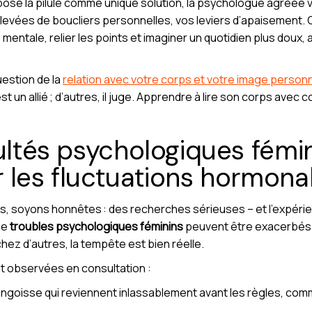
ose la pilule comme unique solution, la psychologue agréée va 
levées de boucliers personnelles, vos leviers d’apaisement
ntale, relier les points et imaginer un quotidien plus doux,
uestion de la
relation avec votre corps et votre image personn
 est un allié ; d’autres, il juge. Apprendre à lire son corps ave
cultés psychologiques fémi
 les fluctuations hormonal
ais, soyons honnêtes : des recherches sérieuses – et l’expérie
de
troubles psychologiques féminins
peuvent être exacerbés 
chez d’autres, la tempête est bien réelle.
nt observées en consultation :
angoisse qui reviennent inlassablement avant les règles, co