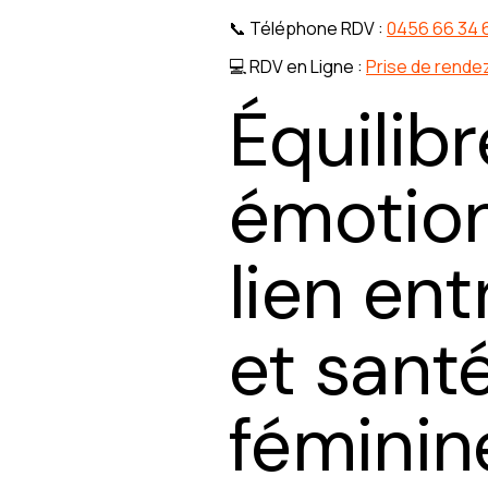
📞 Téléphone RDV :
0456 66 34 
💻 RDV en Ligne :
Prise de rende
Équilib
émotion
lien en
et sant
féminin