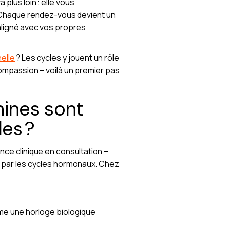
plus loin : elle vous
. Chaque rendez-vous devient un
 aligné avec vos propres
elle
? Les cycles y jouent un rôle
c compassion – voilà un premier pas
nines sont
es ?
nce clinique en consultation –
par les cycles hormonaux. Chez
mme une horloge biologique