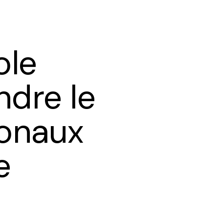
ole
ndre le
monaux
e