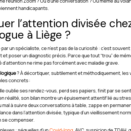
’une réunion Zoom ? Ou d’une conversation ? Ou même au volan
deviennent handicapants.
er l’attention divisée chez
ogue à Liège ?
e
par un spécialiste, ce n’est pas de la curiosité : c’est souv
 poser un diagnostic précis. Parce que tout “trou” de mémoire
culté d’attention ne rime pas forcément avec maladie grave.
logique
? À décortiquer, subtilement et méthodiquement, les 
les concrets :
le oublie ses rendez-vous, perd ses papiers, finit par se sentir 
en réalité, son bilan montre un épuisement attentif lié au stre
 a du mal à suivre deux conversations à table, zappe en permane
nce dans l’attention divisée, typique d’un vieillissement normal
en se compenser.
mplexes : séquelles d’un
Covid-long
, AVC, suspicion de TDAH, 