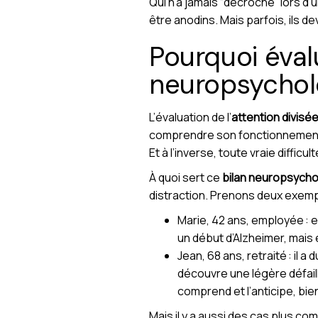
Qui n’a jamais “décroché” lors d
être anodins. Mais parfois, ils 
Pourquoi évalu
neuropsychol
L’évaluation de l’
attention divisé
comprendre son fonctionnement et
Et à l’inverse, toute vraie diffi
À quoi sert ce
bilan neuropsycho
distraction. Prenons deux exemp
Marie, 42 ans, employée : el
un début d’Alzheimer, mais 
Jean, 68 ans, retraité : il
découvre une légère défailla
comprend et l’anticipe, bi
Mais il y a aussi des cas plus co