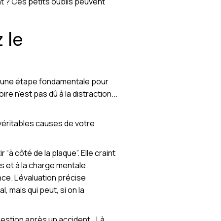
t ? Ces petits oublis peuvent
 le
ent une étape fondamentale pour
 n’est pas dû à la distraction...
véritables causes de votre
“à côté de la plaque”. Elle craint
ss et à la charge mentale.
nce. L’évaluation précise
, mais qui peut, si on la
gestion après un accident… Là,