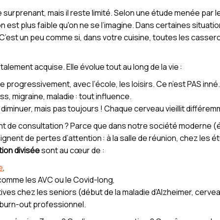
 surprenant, mais il reste limité. Selon une étude menée par
on est plus faible qu'on ne se l’imagine. Dans certaines situatio
 C’est un peu comme si, dans votre cuisine, toutes les cass
talement acquise. Elle évolue tout au long de la vie :
îne progressivement, avec l’école, les loisirs. Ce n’est PAS inné.
ess, migraine, maladie : tout influence.
t diminuer, mais pas toujours ! Chaque cerveau vieillit différem
nt de consultation ? Parce que dans notre société moderne (é
gnent de pertes d’attention : à la salle de réunion, chez les é
tion divisée
sont au cœur de :
e
,
comme les AVC ou le Covid-long,
es chez les seniors (début de la maladie d’Alzheimer, cerveau 
u burn-out professionnel.