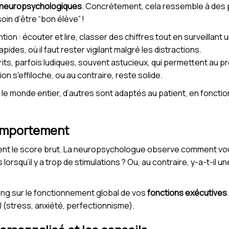
 neuropsychologiques
. Concrètement, cela ressemble à des p
in d’être “bon élève” !
ion : écouter et lire, classer des chiffres tout en surveillan
ides, où il faut rester vigilant malgré les distractions.
its, parfois ludiques, souvent astucieux, qui permettent au p
ion s'effiloche, ou au contraire, reste solide.
s le monde entier, d’autres sont adaptés au patient, en foncti
comportement
nt le score brut. La neuropsychologue observe comment vous
qu’il y a trop de stimulations ? Ou, au contraire, y-a-t-il une
ong sur le fonctionnement global de vos
fonctions exécutives
 (stress, anxiété, perfectionnisme).