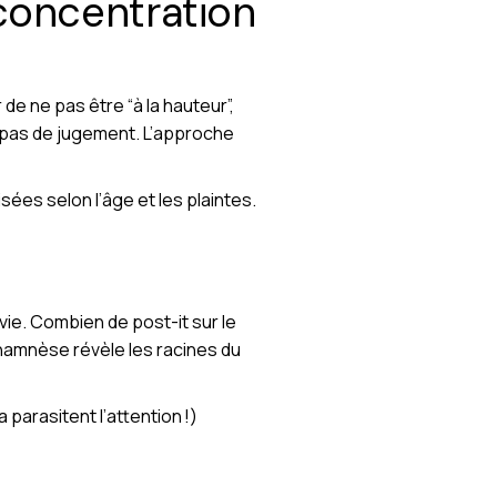
concentration
 de ne pas être “à la hauteur”,
i, pas de jugement. L’approche
ées selon l’âge et les plaintes.
ie. Combien de post-it sur le
l’anamnèse révèle les racines du
 parasitent l’attention !)