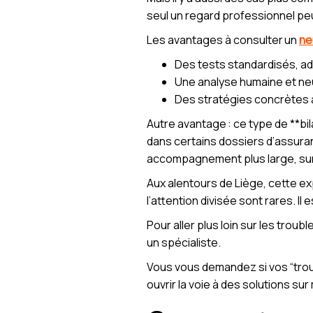
seul un regard professionnel peu
Les avantages à consulter un
ne
Des tests standardisés, ada
Une analyse humaine et neu
Des stratégies concrètes à 
Autre avantage : ce type de **b
dans certains dossiers d’assura
accompagnement plus large, sur 
Aux alentours de Liège, cette e
l’attention divisée sont rares. I
Pour aller plus loin sur les troub
un spécialiste.
Vous vous demandez si vos “trous
ouvrir la voie à des solutions su