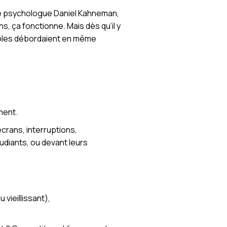
 le psychologue Daniel Kahneman,
ns, ça fonctionne. Mais dès qu’il y
eroles débordaient en même
ment.
crans, interruptions,
tudiants, ou devant leurs
vieillissant),