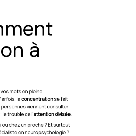
omment
ion à
r vos mots en pleine
Parfois, la
concentration
se fait
es personnes viennent consulter
e trouble de l’
attention divisée
.
i ou chez un proche ? Et surtout
écialiste en neuropsychologie ?