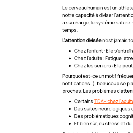
Le cerveau humain est un athlète
notre capacité à diviser l'attenti
a surcharge, le système sature.
temps.
L’attention divisée
n’est jamais to
Chez l’enfant : Elle s’entra
Chez l’adulte : Fatigue, str
Chez les seniors : Elle peu
Pourquoi est-ce un motif fréque
notifications…), beaucoup se plai
proches. Les problèmes d’
atten
Certains
TDAH chez l’adult
Des suites neurologiques 
Des problématiques cognitiv
Et bien sûr, du stress et d