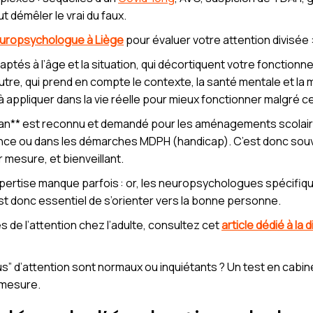
t démêler le vrai du faux.
uropsychologue à Liège
pour évaluer votre attention divisée 
ptés à l’âge et la situation, qui décortiquent votre fonctionn
tre, qui prend en compte le contexte, la santé mentale et la 
appliquer dans la vie réelle pour mieux fonctionner malgré ces
ilan** est reconnu et demandé pour les aménagements scolair
nce ou dans les démarches MDPH (handicap). C’est donc souve
mesure, et bienveillant.
xpertise manque parfois : or, les neuropsychologues spécifiq
l est donc essentiel de s’orienter vers la bonne personne.
les de l’attention chez l’adulte, consultez cet
article dédié à la 
” d’attention sont normaux ou inquiétants ? Un test en cabinet
r mesure.