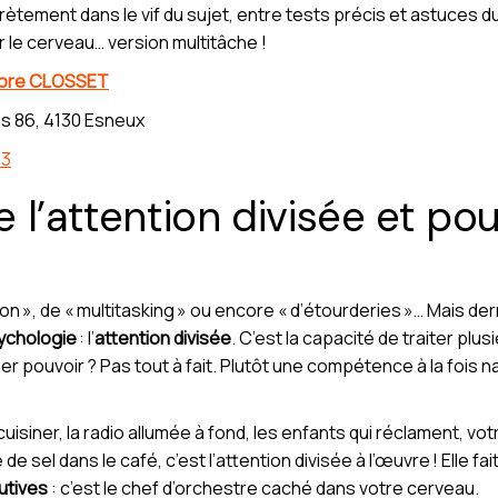
rètement dans le vif du sujet, entre tests précis et astuces d
 le cerveau… version multitâche !
nore CLOSSET
s 86, 4130 Esneux
63
 l’attention divisée et pou
on », de « multitasking » ou encore « d’étourderies »… Mais d
ychologie
: l’
attention divisée
. C’est la capacité de traiter plu
er pouvoir ? Pas tout à fait. Plutôt une compétence à la fois na
cuisiner, la radio allumée à fond, les enfants qui réclament, v
 de sel dans le café, c’est l’attention divisée à l’œuvre ! Elle f
utives
: c’est le chef d’orchestre caché dans votre cerveau.