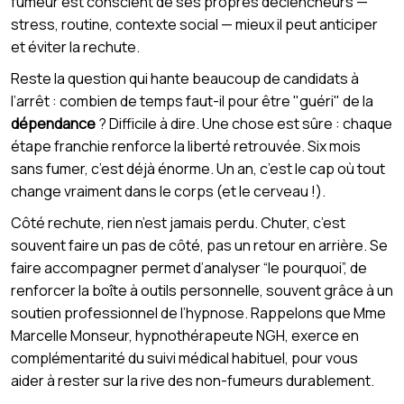
fumeur est conscient de ses propres déclencheurs —
stress, routine, contexte social — mieux il peut anticiper
et éviter la rechute.
Reste la question qui hante beaucoup de candidats à
l’arrêt : combien de temps faut-il pour être "guéri" de la
dépendance
? Difficile à dire. Une chose est sûre : chaque
étape franchie renforce la liberté retrouvée. Six mois
sans fumer, c’est déjà énorme. Un an, c’est le cap où tout
change vraiment dans le corps (et le cerveau !).
Côté rechute, rien n’est jamais perdu. Chuter, c’est
souvent faire un pas de côté, pas un retour en arrière. Se
faire accompagner permet d’analyser “le pourquoi”, de
renforcer la boîte à outils personnelle, souvent grâce à un
soutien professionnel de l’hypnose. Rappelons que Mme
Marcelle Monseur, hypnothérapeute NGH, exerce en
complémentarité du suivi médical habituel, pour vous
aider à rester sur la rive des non-fumeurs durablement.