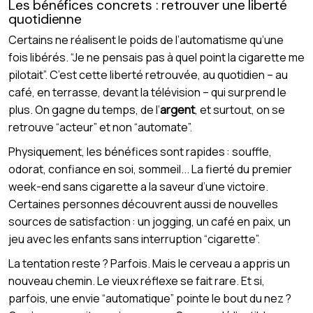
Les bénéfices concrets : retrouver une liberté
quotidienne
Certains ne réalisent le poids de l’automatisme qu’une
fois libérés. “Je ne pensais pas à quel point la cigarette me
pilotait”. C’est cette liberté retrouvée, au quotidien – au
café, en terrasse, devant la télévision – qui surprend le
plus. On gagne du temps, de l’
argent
, et surtout, on se
retrouve “acteur” et non “automate”.
Physiquement, les bénéfices sont rapides : souffle,
odorat, confiance en soi, sommeil... La fierté du premier
week-end sans cigarette a la saveur d’une victoire.
Certaines personnes découvrent aussi de nouvelles
sources de satisfaction : un jogging, un café en paix, un
jeu avec les enfants sans interruption “cigarette”.
La tentation reste ? Parfois. Mais le cerveau a appris un
nouveau chemin. Le vieux réflexe se fait rare. Et si,
parfois, une envie “automatique” pointe le bout du nez ?