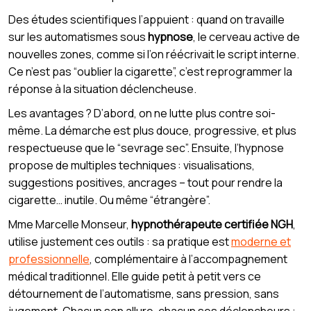
Des études scientifiques l’appuient : quand on travaille
sur les automatismes sous
hypnose
, le cerveau active de
nouvelles zones, comme si l’on réécrivait le script interne.
Ce n’est pas “oublier la cigarette”, c’est reprogrammer la
réponse à la situation déclencheuse.
Les avantages ? D’abord, on ne lutte plus contre soi-
même. La démarche est plus douce, progressive, et plus
respectueuse que le “sevrage sec”. Ensuite, l’hypnose
propose de multiples techniques : visualisations,
suggestions positives, ancrages – tout pour rendre la
cigarette… inutile. Ou même “étrangère”.
Mme Marcelle Monseur,
hypnothérapeute certifiée NGH
,
utilise justement ces outils : sa pratique est
moderne et
professionnelle
, complémentaire à l’accompagnement
médical traditionnel. Elle guide petit à petit vers ce
détournement de l’automatisme, sans pression, sans
jugement. Chacun son allure, chacun ses déclencheurs :