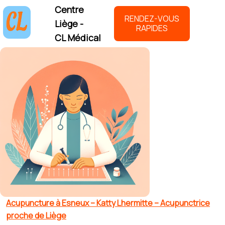
Centre
RENDEZ-VOUS
Liège -
RAPIDES
CL Médical
Acupuncture à Esneux – Katty Lhermitte – Acupunctrice
proche de Liège