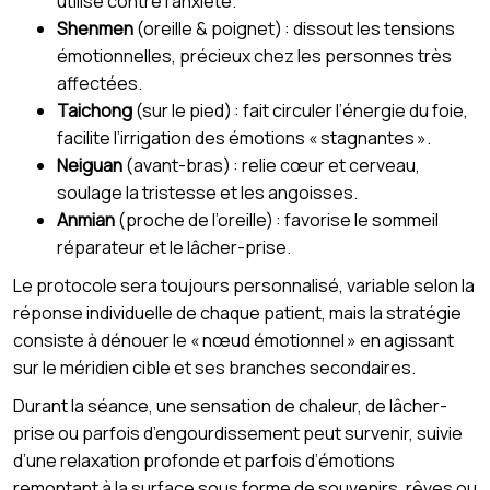
utilisé contre l’anxiété.
Shenmen
(oreille & poignet) : dissout les tensions
émotionnelles, précieux chez les personnes très
affectées.
Taichong
(sur le pied) : fait circuler l’énergie du foie,
facilite l’irrigation des émotions « stagnantes ».
Neiguan
(avant-bras) : relie cœur et cerveau,
soulage la tristesse et les angoisses.
Anmian
(proche de l’oreille) : favorise le sommeil
réparateur et le lâcher-prise.
Le protocole sera toujours personnalisé, variable selon la
réponse individuelle de chaque patient, mais la stratégie
consiste à dénouer le « nœud émotionnel » en agissant
sur le méridien cible et ses branches secondaires.
Durant la séance, une sensation de chaleur, de lâcher-
prise ou parfois d’engourdissement peut survenir, suivie
d’une relaxation profonde et parfois d’émotions
remontant à la surface sous forme de souvenirs, rêves ou