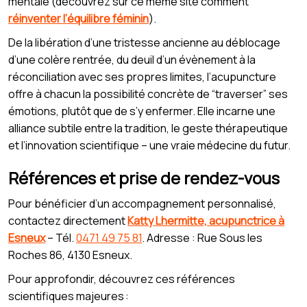
mentale (découvrez sur ce même site comment
réinventer l’équilibre féminin
).
De la libération d’une tristesse ancienne au déblocage
d’une colère rentrée, du deuil d’un évènement à la
réconciliation avec ses propres limites, l’acupuncture
offre à chacun la possibilité concrète de “traverser” ses
émotions, plutôt que de s’y enfermer. Elle incarne une
alliance subtile entre la tradition, le geste thérapeutique
et l’innovation scientifique – une vraie médecine du futur.
Références et prise de rendez-vous
Pour bénéficier d’un accompagnement personnalisé,
contactez directement
Katty Lhermitte, acupunctrice à
Esneux
– Tél.
0471 49 75 81
. Adresse : Rue Sous les
Roches 86, 4130 Esneux.
Pour approfondir, découvrez ces références
scientifiques majeures :