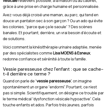
vésicale
redevient possible, à la maison ou au cabinet,
grâce à une prise en charge humaine et personnalisée.
Avez-vous déjà croisé une maman, au parc, qui tend en
douce un pantalon sec à son garçon ? Ou un ado qui évite
les colonies, “parce que ça le saoule” ? Des scènes
banales. Et pourtant, derrière, un vrai besoin d’écoute et
de solutions.
Voici comment la kinésithérapie urinaire adaptée, menée
par des spécialistes comme
Lisa MOENS à Esneux
,
redonne confiance et sérénité à toute la famille.
Vessie paresseuse chez l’enfant : que se cache-
t-il derrière ce terme ?
Quand on parle de “
vessie paresseuse
”, on imagine
spontanément un organe “endormi”. Pourtant, ce n’est
pas si simple. Scientifiquement, on désigne ce trouble par
le terme médical “dysfonction vésicale hypoactive”. Cela
touche enfants et ados. Parfois très jeunes, parfois