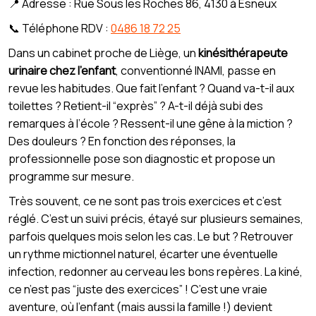
📍 Adresse : Rue Sous les Roches 86, 4130 à Esneux
📞 Téléphone RDV :
0486 18 72 25
Dans un cabinet proche de Liège, un
kinésithérapeute
urinaire chez l’enfant
, conventionné INAMI, passe en
revue les habitudes. Que fait l’enfant ? Quand va-t-il aux
toilettes ? Retient-il “exprès” ? A-t-il déjà subi des
remarques à l’école ? Ressent-il une gêne à la miction ?
Des douleurs ? En fonction des réponses, la
professionnelle pose son diagnostic et propose un
programme sur mesure.
Très souvent, ce ne sont pas trois exercices et c’est
réglé. C’est un suivi précis, étayé sur plusieurs semaines,
parfois quelques mois selon les cas. Le but ? Retrouver
un rythme mictionnel naturel, écarter une éventuelle
infection, redonner au cerveau les bons repères. La kiné,
ce n’est pas “juste des exercices” ! C’est une vraie
aventure, où l’enfant (mais aussi la famille !) devient