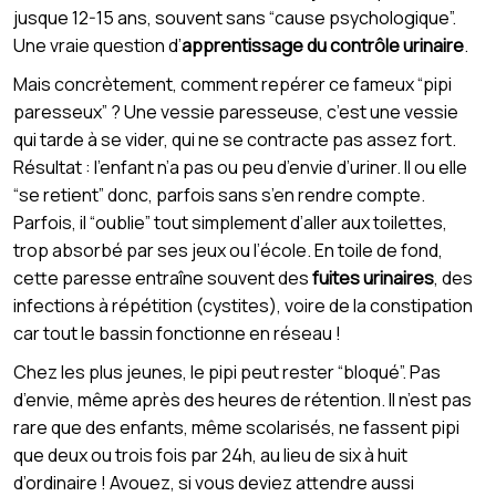
jusque 12-15 ans, souvent sans “cause psychologique”.
Une vraie question d’
apprentissage du contrôle urinaire
.
Mais concrètement, comment repérer ce fameux “pipi
paresseux” ? Une vessie paresseuse, c’est une vessie
qui tarde à se vider, qui ne se contracte pas assez fort.
Résultat : l’enfant n’a pas ou peu d’envie d’uriner. Il ou elle
“se retient” donc, parfois sans s’en rendre compte.
Parfois, il “oublie” tout simplement d’aller aux toilettes,
trop absorbé par ses jeux ou l’école. En toile de fond,
cette paresse entraîne souvent des
fuites urinaires
, des
infections à répétition (cystites), voire de la constipation
car tout le bassin fonctionne en réseau !
Chez les plus jeunes, le pipi peut rester “bloqué”. Pas
d’envie, même après des heures de rétention. Il n’est pas
rare que des enfants, même scolarisés, ne fassent pipi
que deux ou trois fois par 24h, au lieu de six à huit
d’ordinaire ! Avouez, si vous deviez attendre aussi