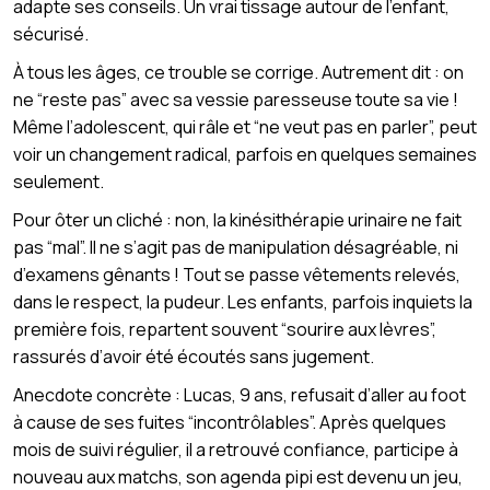
adapte ses conseils. Un vrai tissage autour de l’enfant,
sécurisé.
À tous les âges, ce trouble se corrige. Autrement dit : on
ne “reste pas” avec sa vessie paresseuse toute sa vie !
Même l’adolescent, qui râle et “ne veut pas en parler”, peut
voir un changement radical, parfois en quelques semaines
seulement.
Pour ôter un cliché : non, la kinésithérapie urinaire ne fait
pas “mal”. Il ne s’agit pas de manipulation désagréable, ni
d’examens gênants ! Tout se passe vêtements relevés,
dans le respect, la pudeur. Les enfants, parfois inquiets la
première fois, repartent souvent “sourire aux lèvres”,
rassurés d’avoir été écoutés sans jugement.
Anecdote concrète : Lucas, 9 ans, refusait d’aller au foot
à cause de ses fuites “incontrôlables”. Après quelques
mois de suivi régulier, il a retrouvé confiance, participe à
nouveau aux matchs, son agenda pipi est devenu un jeu,