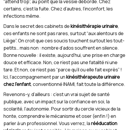
“attend trop”, au point que la vessie déborde. Chez
certains, c’est la fuite. Chez d’autres, l’inconfort, les
infections même.
Dans le secret des cabinets de
kinésithérapie urinaire
,
ces enfants ne sont pas rares, surtout “aux alentours de
Liège”. On croit que ces soucis touchent surtout les tout-
petits… mais non : nombre d’ados souffrent en silence.
Bonne nouvelle : il existe, aujourd’hui, une prise en charge
douce et efficace. Non, ce n’est pas une fatalité ni une
tare. Et non, ce n’est pas “parce qu’il ou elle fait exprès” !
Ici, l’accompagnement par un
kinésithérapeute urinaire
chez l'enfant
, conventionné INAMI, fait toute la différence.
Revenons-y, d’ailleurs : c’est un vrai sujet de santé
publique, avec un impact sur la confiance en soi, la
scolarité, l’autonomie. Pour sortir du cercle vicieux de la
honte, comprendre le mécanisme et oser (enfin !) en
parler à un professionnel. Vous verrez, la
rééducation