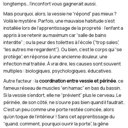
longtemps… l’inconfort vous gagnerait aussi.
Mais pourquoi, alors, la vessie ne “répond” pas mieux ?
Voilà le mystère. Parfois, une mauvaise habitude s’est
installée lors de l’apprentissage de la propreté : l’enfant a
appris à se retenir au maximum car “salle de bains
interdite” ; ou la peur des toilettes à l’école (“trop sales”,
“les autres me regardent”). Ou bien, c’est le corps qui “se
protège”, en réponse à une ancienne douleur, une
infection mal traitée. À vrai dire, les causes sont souvent
multiples : biologiques, psychologiques, éducatives.
Autre facteur : la
coordination entre vessie et périnée
, ce
fameux réseau de muscles “en hamac” en bas du bassin.
Si la vessie s’endort, elle ne “prévient” plus le cerveau. Le
périnée, de son côté, ne s’ouvre pas bien quand il faudrait.
C’est un peu comme une porte restée coincée, alors
qu’on toque de l’intérieur ! Sans cet apprentissage du
“quand, comment, pourquoi ouvrir la porte”, la gêne