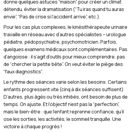
donne quelques astuces “maison” pour créer un climat
détendu, éviter la dramatisation (“Tu iras quand tu auras
envie”, “Pas de crise si l’accident arrive”, etc.).
Pour les cas plus complexes, le kinésithérapeute urinaire
travaille en réseau avec d’autres spécialistes – urologue
pédiatre, pédopsychiatre, psychomotricien. Parfois,
quelques examens médicaux sont complémentaires. Pas
d’angoisse : il s’agit d’outils pour mieux comprendre, pas
de “chercher la petite bête”. On veut éviter le piège des
“faux diagnostics”.
Le rythme des séances varie selon les besoins. Certains
enfants progressent vite (cinq à dix séances suffisent).
D’autres, plus âgés ou très inhibés, ont besoin de plus de
temps. On ajuste. Et l’objectif n’est pas la “perfection”,
mais le bien-être : que l’enfant reprenne confiance, qu’il
ose les sorties, les activités, le sommeil tranquille. Une
victoire à chaque progrès !