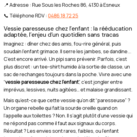
📍 Adresse : Rue Sous les Roches 86, 4130 à Esneux
📞 Téléphone RDV :
0486 18 72 25
Vessie paresseuse chez l’enfant : la rééducation
adaptée, l’enjeu d’un quotidien sans tracas
Imaginez : dîner chez des amis, fou-rire général, puis
soudain l’enfant grimace. Il serre les jambes, se dandine...
C’est encore arrivé. Un pipi sans prévenir. Parfois, c’est
plus discret : un tee-shirt humide à la sortie de classe, un
sac de rechanges toujours dans la poche. Vivre avec une
“
vessie paresseuse chez l’enfant
”, c’est jongler entre
imprévus, lessives, nuits agitées… et malaise grandissant.
Mais qu’est-ce que cette vessie qu’on dit “paresseuse” ?
Un organe rebelle qui fait la sourde oreille quand on
l’appelle aux toilettes ? Non. Il s’agit plutôt d’une vessie qui
ne répond pas comme il faut aux signaux du corps.
Résultat ? Les envies sont rares, faibles, ou l’enfant