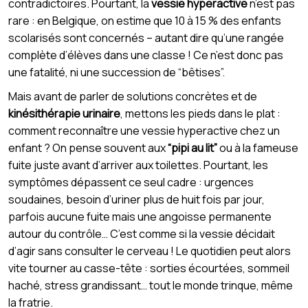
contradictoires. Pourtant, la
vessie hyperactive
n’est pas
rare : en Belgique, on estime que 10 à 15 % des enfants
scolarisés sont concernés – autant dire qu’une rangée
complète d’élèves dans une classe ! Ce n’est donc pas
une fatalité, ni une succession de “bêtises”.
Mais avant de parler de solutions concrètes et de
kinésithérapie urinaire
, mettons les pieds dans le plat :
comment reconnaître une vessie hyperactive chez un
enfant ? On pense souvent aux
“pipi au lit”
ou à la fameuse
fuite juste avant d’arriver aux toilettes. Pourtant, les
symptômes dépassent ce seul cadre : urgences
soudaines, besoin d’uriner plus de huit fois par jour,
parfois aucune fuite mais une angoisse permanente
autour du contrôle… C’est comme si la vessie décidait
d’agir sans consulter le cerveau ! Le quotidien peut alors
vite tourner au casse-tête : sorties écourtées, sommeil
haché, stress grandissant… tout le monde trinque, même
la fratrie.