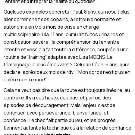
l’enfant et d’intégrer la réalité du quotidien.
Quelques exemples concrets : Paul, 8 ans, qui n’osait plus
aller dormir chez ses copains, a retrouvé normalité et
autonomie en trois mois de prise en charge
multidisciplinaire. Lila, 11 ans, cumulait fuites urinaires et
constipation sévère : la compréhension du lien entre
intestin et vessie a fait toute la différence, couplée à une
routine de “training” adaptée avec Lisa MOENS. Le
témoignage le plus émouvant ? Celui de Léon, 6 ans, qui a
déclaré, après deux mois de rdv : “Mon corps n’est plus en
colère contre moi !”
Cela ne veut pas dire que la route est toujours linéaire, au
contraire. Il y a des hauts, des bas, et parfois des
épisodes de découragement. Mais l’enjeu, c’est de
continuer, avec persévérance, bienveillance, et
confiance : l’échec fait partie du jeu, et les progrès
tiennent autant à la technique qu’à la relation de confiance