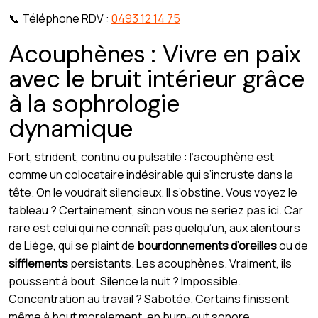
📞 Téléphone RDV :
0493 12 14 75
Acouphènes : Vivre en paix
avec le bruit intérieur grâce
à la sophrologie
dynamique
Fort, strident, continu ou pulsatile : l’acouphène est
comme un colocataire indésirable qui s’incruste dans la
tête. On le voudrait silencieux. Il s’obstine. Vous voyez le
tableau ? Certainement, sinon vous ne seriez pas ici. Car
rare est celui qui ne connaît pas quelqu’un, aux alentours
de Liège, qui se plaint de
bourdonnements d’oreilles
ou de
sifflements
persistants. Les acouphènes. Vraiment, ils
poussent à bout. Silence la nuit ? Impossible.
Concentration au travail ? Sabotée. Certains finissent
même à bout moralement, en burn-out sonore.