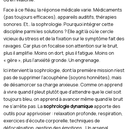
Face à ce fléau, la réponse médicale varie. Médicaments
(pas toujours efficaces), appareils auditifs, thérapies
sonores. Et… la sophrologie. Pourquoi intégrer cette
discipline parmi les solutions ? Elle agit là où le cercle
vicieux du stress et de la fixation sur le symptôme fait des
ravages. Car plus on focalise son attention sur le bruit,
plus il amplifie. Moins on dort, plus il fatigue. Moins on
« gère », plus l’anxiété gronde. Un engrenage.
Ici intervient la sophrologie, dont la première mission n’est
pas de supprimer l’acouphène (soyons honnêtes), mais
de désamorcer sa charge anxieuse. Comme on apprend
à vivre quand il pleut plutôt que d’attendre que le ciel soit
toujours bleu, on apprend à avancer même quand le bruit
ne s’arrête pas. La
sophrologie dynamique
apporte des
outils pour apprivoiser : relaxation profonde, respiration,
exercices d’écoute corporelle, techniques de
défocalisation, gestion des émotions… Un arsenal