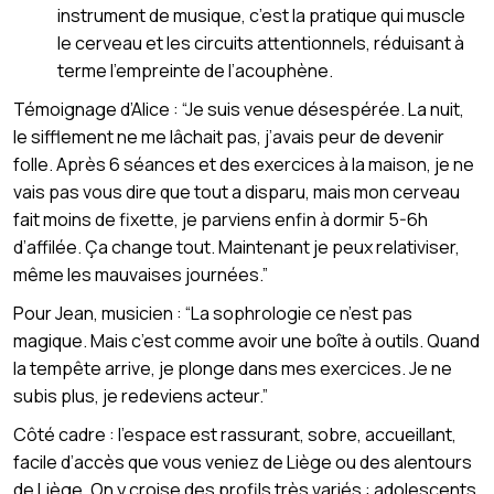
instrument de musique, c’est la pratique qui muscle
le cerveau et les circuits attentionnels, réduisant à
terme l’empreinte de l’acouphène.
Témoignage d’Alice : “Je suis venue désespérée. La nuit,
le sifflement ne me lâchait pas, j’avais peur de devenir
folle. Après 6 séances et des exercices à la maison, je ne
vais pas vous dire que tout a disparu, mais mon cerveau
fait moins de fixette, je parviens enfin à dormir 5-6h
d’affilée. Ça change tout. Maintenant je peux relativiser,
même les mauvaises journées.”
Pour Jean, musicien : “La sophrologie ce n’est pas
magique. Mais c’est comme avoir une boîte à outils. Quand
la tempête arrive, je plonge dans mes exercices. Je ne
subis plus, je redeviens acteur.”
Côté cadre : l’espace est rassurant, sobre, accueillant,
facile d’accès que vous veniez de Liège ou des alentours
de Liège. On y croise des profils très variés : adolescents,