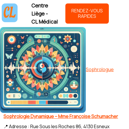
Centre
RENDEZ-VOUS
Liège -
RAPIDES
CL Médical
Sophrologue
Sophrologie Dynamique – Mme Françoise Schumacher
📍 Adresse : Rue Sous les Roches 86, 4130 Esneux