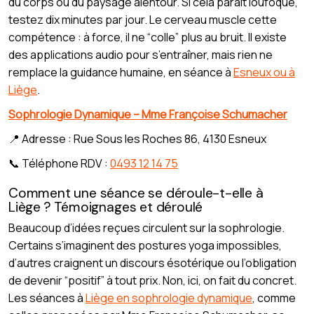
du corps ou du paysage alentour. Si cela paraît loufoque,
testez dix minutes par jour. Le cerveau muscle cette
compétence : à force, il ne “colle” plus au bruit. Il existe
des applications audio pour s’entraîner, mais rien ne
remplace la guidance humaine, en séance à
Esneux ou à
Liège
.
Sophrologie Dynamique – Mme Françoise Schumacher
📍 Adresse : Rue Sous les Roches 86, 4130 Esneux
📞 Téléphone RDV :
0493 12 14 75
Comment une séance se déroule-t-elle à
Liège ? Témoignages et déroulé
Beaucoup d’idées reçues circulent sur la sophrologie.
Certains s’imaginent des postures yoga impossibles,
d’autres craignent un discours ésotérique ou l’obligation
de devenir “positif” à tout prix. Non, ici, on fait du concret.
Les séances à
Liège en sophrologie dynamique
, comme