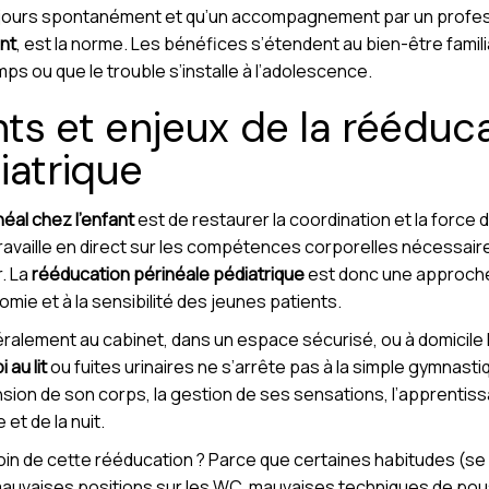
jours spontanément et qu’un accompagnement par un profess
ant
, est la norme. Les bénéfices s’étendent au bien-être familial
mps ou que le trouble s’installe à l’adolescence.
s et enjeux de la rééduc
iatrique
éal chez l’enfant
est de restaurer la coordination et la force
 travaille en direct sur les compétences corporelles nécessaires
r. La
rééducation périnéale pédiatrique
est donc une approche 
omie et à la sensibilité des jeunes patients.
éralement au cabinet, dans un espace sécurisé, ou à domicile
 au lit
ou fuites urinaires ne s’arrête pas à la simple gymnastiq
on de son corps, la gestion de ses sensations, l’apprentiss
et de la nuit.
oin de cette rééducation ? Parce que certaines habitudes (se 
 mauvaises positions sur les WC, mauvaises techniques de p