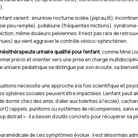
).
nfant varient : énurésie nocturne isolée (pipi au lit), incontin
sie peu remplie), pollakiurie (fréquentes mictions), syndrome 
 miction, même douleurs pelviennes. Il n’est pas rare de retrou
enues) qui vient aggraver le contrôle vésico-sphinctérien.
inésithérapeute urinaire qualifié pour l’enfant
, comme Mme Lis
nnel précis et orienter vers une prise en charge multidiscipli
pie urinaire pédiatrique se distingue par son écoute, sa bienvei
tuations nécessite une approche à la fois scientifique et psyc
 ces sphères sociales peuvent être impactées. L’enfant peut a
de dormir chez des amis, d’aller aux toilettes à l’école), cacha
tort) rappels, punitions ou systèmes de récompenses, sans eff
p distrait » : il a besoin d’outils concrets pour récupérer sa 
aramédicale de ces symptômes évolue : il est désormais admi