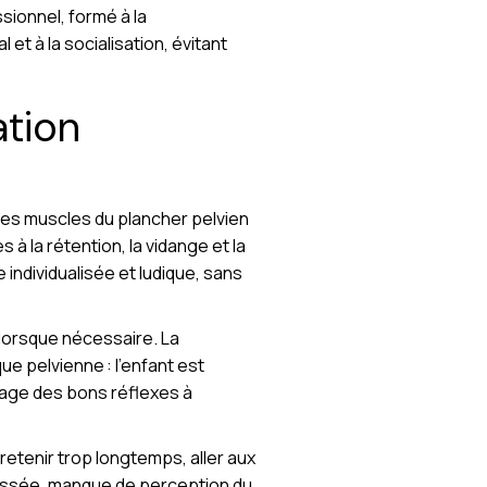
ionnel, formé à la
 et à la socialisation, évitant
ation
 des muscles du plancher pelvien
 à la rétention, la vidange et la
individualisée et ludique, sans
 lorsque nécessaire. La
ue pelvienne : l’enfant est
age des bons réflexes à
retenir trop longtemps, aller aux
oussée, manque de perception du