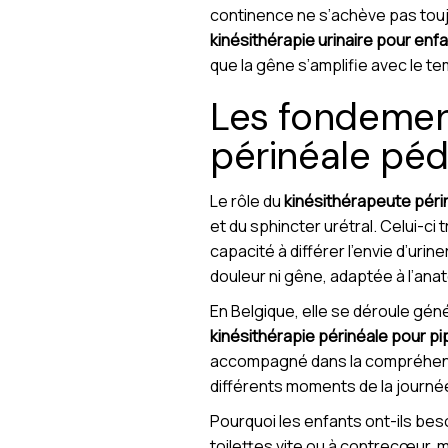
continence ne s’achève pas tou
kinésithérapie urinaire pour enf
que la gêne s’amplifie avec le te
Les fondement
périnéale péd
Le rôle du
kinésithérapeute périn
et du sphincter urétral. Celui-ci
capacité à différer l’envie d’urine
douleur ni gêne, adaptée à l’anat
En Belgique, elle se déroule gén
kinésithérapie périnéale pour pipi
accompagné dans la compréhensi
différents moments de la journée 
Pourquoi les enfants ont-ils bes
toilettes vite ou à contrecœur,