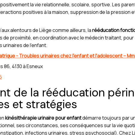
itivement la vie relationnelle, scolaire, sportive. Les parent
teractions positives à la maison, suppression de la pression et
qu’aux alentours de Liège comme ailleurs, la
rééducation foncti
ns de proximité, en coordination avec le médecin traitant, pou
 urinaires de l’enfant.
trique - Troubles urinaires chez l'enfant et l'adolescent – 
s 86, 4130 à Esneux
5
t de la rééducation périn
pes et stratégies
 en
kinésithérapie urinaire pour enfant
démarre toujours par un bi
ctionnel, ses circonstances, ses conséquences sur la vie quotid
nstipation, infections urinaires, stress psychosocial). Chez