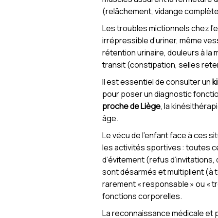
(relâchement, vidange complète
Les troubles mictionnels chez l’e
irrépressible d’uriner, même ves
rétention urinaire, douleurs à la
transit (constipation, selles ret
Il est essentiel de consulter un
k
pour poser un diagnostic fonctio
proche de Liège
, la kinésithéra
âge.
Le vécu de l'enfant face à ces si
les activités sportives : toutes
d’évitement (refus d’invitations, 
sont désarmés et multiplient (à 
rarement « responsable » ou « tro
fonctions corporelles.
La reconnaissance médicale et p