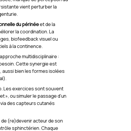
sistante vient perturber la
genturie.
ionnelle du périnée
et de la
liorer la coordination. La
ages, biofeedback visuel ou
iels à la continence.
 approche multidisciplinaire :
 besoin. Cette synergie est
, aussi bien les formes isolées
al).
mpo. Les exercices sont souvent
et », ou simuler le passage d’un
n, via des capteurs cutanés
t, de (re)devenir acteur de son
ontrôle sphinctérien. Chaque