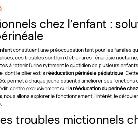
5
onnels chez l’enfant : solu
érinéale
enfant
constituent une préoccupation tant pour les familles q
isés, ces troubles sont loin d’être rares : énurésie nocturne, 
tés à retenir l’urine rythment le quotidien de plusieurs enfant
 dont le pilier est la
rééducation périnéale pédiatrique
. Cett
sés
, permet à chaque jeune patient d’améliorer ses fonctions 
nédit, centré exclusivement sur
la rééducation du périnée chez
s
, nous allons explorer le fonctionnement, l’intérêt, le déroul
.
s troubles mictionnels che