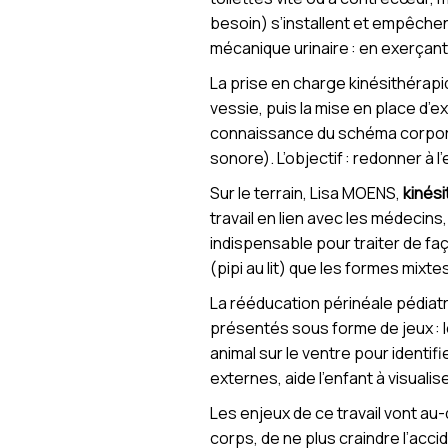
besoin) s’installent et empêchen
mécanique urinaire : en exerçant 
La prise en charge kinésithérap
vessie, puis la mise en place d’e
connaissance du schéma corporel 
sonore). L’objectif : redonner à 
Sur le terrain, Lisa MOENS,
kinés
travail en lien avec les médecin
indispensable pour traiter de fa
(pipi au lit) que les formes mixte
La rééducation périnéale pédiatr
présentés sous forme de jeux : le
animal sur le ventre pour identif
externes, aide l’enfant à visuali
Les enjeux de ce travail vont au-d
corps, de ne plus craindre l’acci