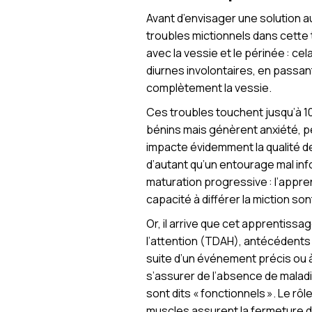
Avant d’envisager une solution 
troubles mictionnels dans cette
avec la vessie et le périnée : cel
diurnes involontaires, en passant
complètement la vessie.
Ces troubles touchent jusqu’à 10
bénins mais génèrent anxiété, pe
impacte évidemment la qualité de 
d’autant qu’un entourage mal info
maturation progressive : l’appren
capacité à différer la miction son
Or, il arrive que cet apprentissa
l’attention (TDAH), antécédents f
suite d’un événement précis ou à l
s’assurer de l’absence de malad
sont dits « fonctionnels ». Le rô
muscles assurent la fermeture du