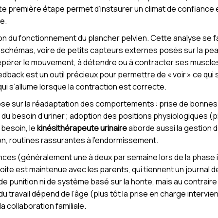
tte première étape permet d’instaurer un climat de confiance e
le.
ion du fonctionnement du plancher pelvien. Cette analyse se 
des schémas, voire de petits capteurs externes posés sur la pea
repérer le mouvement, à détendre ou à contracter ses muscles
dback est un outil précieux pour permettre de « voir » ce qui 
ui s’allume lorsque la contraction est correcte.
pose sur la réadaptation des comportements : prise de bonnes 
ion du besoin d’uriner ; adoption des positions physiologiques 
i besoin, le
kinésithérapeute urinaire
aborde aussi la gestion de
tion, routines rassurantes à l’endormissement.
nces (généralement une à deux par semaine lors de la phase 
roite est maintenue avec les parents, qui tiennent un journal 
de punition ni de système basé sur la honte, mais au contraire
du travail dépend de l’âge (plus tôt la prise en charge intervien
la collaboration familiale.