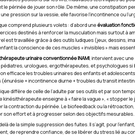
t le périnée de jouer son rôle. De même, une constipation per
une pression sur la vessie, elle favorise l’incontinence ou l’ur
ique comprend plusieurs volets : d’abord une
évaluation fonct
xercices destinés à renforcer la musculation mais surtout à amé
est travaillée grâce à des outils ludiques (jeux, dessins, im
l’enfant la conscience de ces muscles « invisibles » mais essent
ithérapeute urinaire conventionnée INAMI
, intervient avec une
s, pédiatres, urologues, ergothérapeutes, et psychologues si
çon efficace les troubles urinaires des enfants et adolescents
s (énurésie + incontinence diurne + troubles du transit intestin
ique diffère de celle de l’adulte par ses outils et par son te
 kinésithérapeute enseigne à « faire la vague », « stopper le j
ier la contraction du périnée. Le biofeedback ou la rétroactio
ser son effort et à progresser selon des objectifs mesurables.
elà de la simple suppression des fuites. Il s’agit, pour l’enfan
dent, de reprendre confiance, de se libérer du stress lié au c