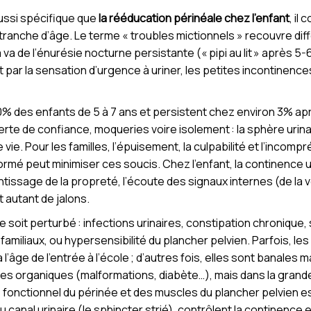
aussi spécifique que
la rééducation périnéale chez l’enfant
, il
 tranche d’âge. Le terme « troubles mictionnels » recouvre d
a va de l’énurésie nocturne persistante (« pipi au lit » après 5-
 par la sensation d’urgence à uriner, les petites incontinences,
% des enfants de 5 à 7 ans et persistent chez environ 3% aprè
rte de confiance, moqueries voire isolement : la sphère urinai
vie. Pour les familles, l’épuisement, la culpabilité et l’incom
rmé peut minimiser ces soucis. Chez l’enfant, la continence uri
tissage de la propreté, l’écoute des signaux internes (de la v
t autant de jalons.
ge soit perturbé : infections urinaires, constipation chronique,
amiliaux, ou hypersensibilité du plancher pelvien. Parfois, les 
’âge de l’entrée à l’école ; d’autres fois, elles sont banales m
ies organiques (malformations, diabète…), mais dans la grande
le fonctionnel du périnée et des muscles du plancher pelvien est
 canal urinaire (le sphincter strié), contrôlent la continence