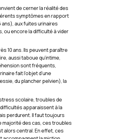
 convient de cerner la réalité des
ifférents symptômes en rapport
6 ans), aux fuites urinaires
 ou encore la difficulté à vider
s 10 ans. Ils peuvent paraître
re, aussi taboue qu’intime,
préhension sont fréquents,
naire fait l’objet d’une
essie, du plancher pelvien), la
 stress scolaire, troubles de
difficultés apparaissent à la
ais perdurent. Il faut toujours
 majorité des cas, ces troubles
 alors central. En effet, ces
 et accompagnent la miction