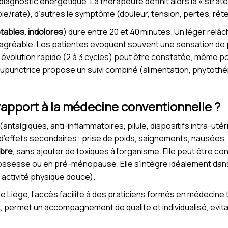
diagnostic énergétique. La thérapeute définit alors la « stratég
foie/rate), d’autres le symptôme (douleur, tension, pertes, rét
etables, indolores
) dure entre 20 et 40 minutes. Un léger relâ
gréable. Les patientes évoquent souvent une sensation de pl
e évolution rapide (2 à 3 cycles) peut être constatée, même 
’acupunctrice propose un suivi combiné (alimentation, phytothé
rapport à la médecine conventionnelle ?
ntalgiques, anti-inflammatoires, pilule, dispositifs intra-utér
ffets secondaires : prise de poids, saignements, nausées, 
ibre
, sans ajouter de toxiques à l’organisme. Elle peut être c
rossesse ou en pré-ménopause. Elle s’intègre idéalement da
 activité physique douce).
Liège, l’accès facilité à des praticiens formés en médecine tra
x
, permet un accompagnement de qualité et individualisé, évita