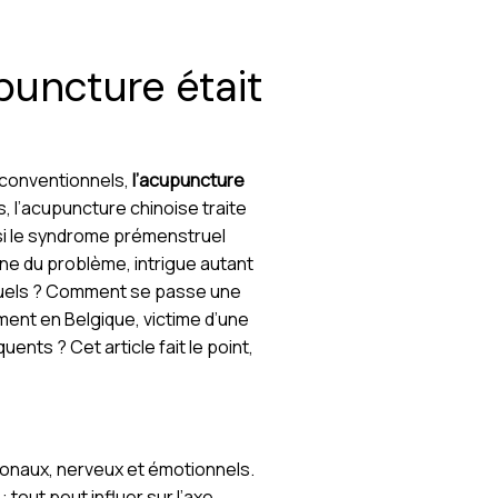
upuncture était
 conventionnels,
l’acupuncture
s, l’acupuncture chinoise traite
si le syndrome prémenstruel
ine du problème, intrigue autant
nstruels ? Comment se passe une
ent en Belgique, victime d’une
nts ? Cet article fait le point,
monaux, nerveux et émotionnels.
tout peut influer sur l’axe