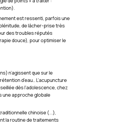
ie de points » à traiter :
ention).
chement est ressenti, parfois une
énitude, de lâcher-prise très
pour des troubles réputés
rapie douce), pour optimiser le
ins) n’agissent que sur le
rétention d’eau… L’acupuncture
onseillée dès l’adolescence, chez
ns une approche globale
ditionnelle chinoise (...),
nt la routine de traitements