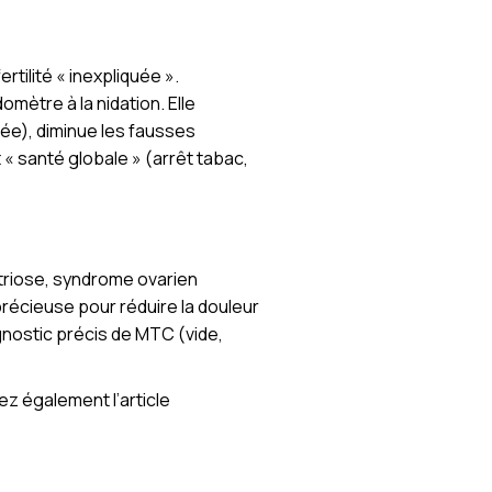
rtilité « inexpliquée ».
omètre à la nidation. Elle
ée), diminue les fausses
 « santé globale » (arrêt tabac,
triose, syndrome ovarien
récieuse pour réduire la douleur
agnostic précis de MTC (vide,
z également l’article