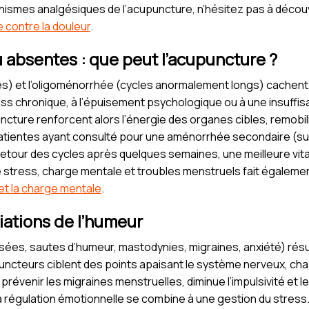
smes analgésiques de l’acupuncture, n’hésitez pas à découv
e contre la douleur
.
u absentes : que peut l’acupuncture ?
s) et l’oligoménorrhée (cycles anormalement longs) cachen
tress chronique, à l’épuisement psychologique ou à une insuffi
ncture renforcent alors l’énergie des organes cibles, remobili
atientes ayant consulté pour une aménorrhée secondaire (sui
retour des cycles après quelques semaines, une meilleure vital
stress, charge mentale et troubles menstruels fait également l
in et la charge mentale
.
iations de l’humeur
ées, sautes d’humeur, mastodynies, migraines, anxiété) résul
puncteurs ciblent des points apaisant le système nerveux, chas
prévenir les migraines menstruelles, diminue l’impulsivité et l
r la régulation émotionnelle se combine à une gestion du stress