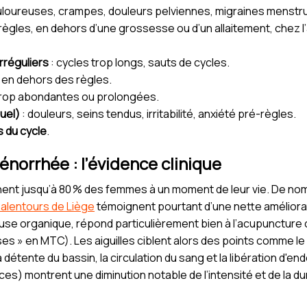
uloureuses, crampes, douleurs pelviennes, migraines menstru
règles, en dehors d’une grossesse ou d’un allaitement, chez
rréguliers
: cycles trop longs, sauts de cycles.
en dehors des règles.
trop abondantes ou prolongées.
uel)
: douleurs, seins tendus, irritabilité, anxiété pré-règles.
es du cycle
.
norrhée : l’évidence clinique
hent jusqu’à 80 % des femmes à un moment de leur vie. De n
alentours de Liège
témoignent pourtant d’une nette améliora
se organique, répond particulièrement bien à l’acupuncture c
es » en MTC). Les aiguilles ciblent alors des points comme le 4
la détente du bassin, la circulation du sang et la libération d'
ces) montrent une diminution notable de l’intensité et de la d