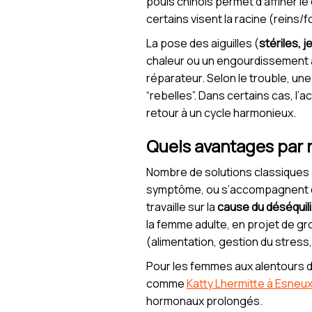
pouls chinois permet d’affiner le 
certains visent la racine (reins/
La pose des aiguilles (
stériles, j
chaleur ou un engourdissement a
réparateur. Selon le trouble, un
“rebelles”. Dans certains cas, l
retour à un cycle harmonieux.
Quels avantages par 
Nombre de solutions classiques (a
symptôme, ou s’accompagnent d’e
travaille sur la
cause du déséquil
la femme adulte, en projet de g
(alimentation, gestion du stress,
Pour les femmes aux alentours de 
comme
Katty Lhermitte à Esneu
hormonaux prolongés.