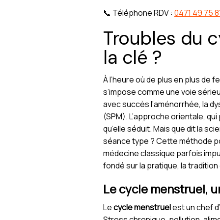
📞 Téléphone RDV :
0471 49 75 8
Troubles du cy
la clé ?
À l’heure où de plus en plus de
s’impose comme une voie sérieus
avec succès l’aménorrhée, la dy
(SPM). L’approche orientale, qui 
qu’elle séduit. Mais que dit la 
séance type ? Cette méthode pou
médecine classique parfois impuis
fondé sur la pratique, la traditi
Le cycle menstruel, un
Le
cycle menstruel
est un chef d
Stress chronique, pollution, alim