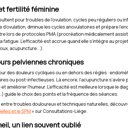
t fertilité féminine
tent pour troubles de l’ovulation, cycles peu réguliers ou infe
 d’ovulation, diminue les cycles anovulatoires et prépare l’end
tre lors de protocoles PMA (procréation médicalement assist
 fatigue. L’efficacité est accrue quand elle s’intègre au projet
doux, acupuncture...).
urs pelviennes chroniques
ur des douleurs cycliques ou en dehors des règles : endomé
ires ou post-infectieuses. Là encore, l’acupuncture s’avère p
t améliorer l’humeur. L’efficacité est meilleure lorsque le di
d…) guide le choix des points et la fréquence des séances.
 entre troubles douloureux et techniques naturelles, découvre
elles et le SPM
» sur Consultations-Liège.
l, un lien souvent oublié