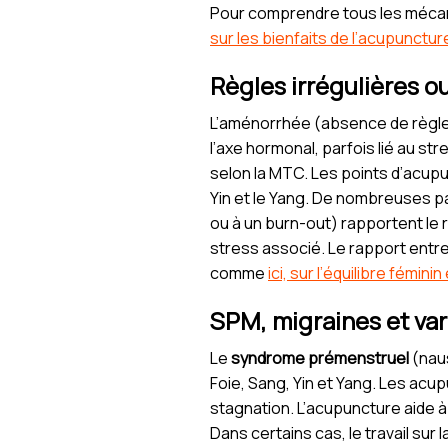
Pour comprendre tous les mécani
sur les bienfaits de l’acupunctur
Règles irrégulières o
L’aménorrhée (absence de règle
l’axe hormonal, parfois lié au s
selon la MTC. Les points d’acupu
Yin et le Yang. De nombreuses p
ou à un burn-out) rapportent le 
stress associé. Le rapport entre 
comme
ici, sur l’équilibre fémin
SPM, migraines et var
Le
syndrome prémenstruel
(naus
Foie, Sang, Yin et Yang. Les acu
stagnation. L’acupuncture aide à 
Dans certains cas, le travail su