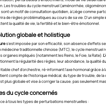
 Les troubles du cycle menstruel (aménorrhée, oligoménor
 sont un motif de consultation quotidien, à Liège comme partou
rira de règles problématiques au cours de sa vie. D’un simple 
 la qualité de vie, la fertilité et le bien-être émotionnel.
lution globale et holistique
ure
s’est imposée par son efficacité, son absence d’effets se
 médecine traditionnelle chinoise (MTC), le cycle menstruel re
es organes impliqués (notamment les Reins, le Foie, la Rate).
L
tionnent la régularité des règles, leur abondance, la qualité du
table chef d’orchestre, ré-informant l’axe hormonal grâce à la
ent compte de l’historique médical, du type de trouble, de la 
st plus globale et vise à corriger la cause, pas seulement m
les du cycle concernés
ce à tous les types de perturbations menstruelles :