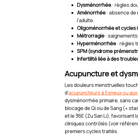
Dysménorrhée
: règles do
Aménorrhée
: absence de 
l’adulte.
Oligoménorrhée et cycles i
Métrorragie
: saignements 
Hyperménorrhée
: règles 
SPM (syndrome prémenstr
Infertilité liée à des troubl
Acupuncture et dysmé
Les douleurs menstruelles touc
d’
acupuncteurs à Esneux ou aux 
dysménorrhée primaire, sans cau
blocage de Qi ou de Sang (« stas
et le 36E (Zu San Li), favorisant 
cliniques contrôlés (voir référen
premiers cycles traités.