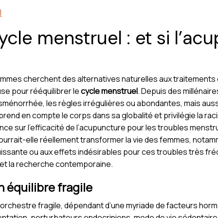
1
cle menstruel : et si l’ac
 femmes cherchent des alternatives naturelles aux traitements
e pour rééquilibrer le
cycle menstruel
. Depuis des millénaire
sménorrhée, les règles irrégulières ou abondantes, mais aus
prend en compte le corps dans sa globalité et privilégie la rac
science sur l’efficacité de l’acupuncture pour les troubles me
rrait-elle réellement transformer la vie des femmes, notamm
sante ou aux effets indésirables pour ces troubles très fréque
on et la recherche contemporaine.
 équilibre fragile
’orchestre fragile, dépendant d’une myriade de facteurs hor
entation, perturbateurs endocriniens, mode de vie sédentaire : 