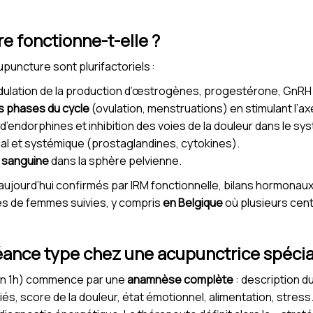
e fonctionne-t-elle ?
puncture sont plurifactoriels :
dulation de la production d’œstrogènes, progestérone, GnRH 
s phases du cycle
(ovulation, menstruations) en stimulant l’
n d’endorphines et inhibition des voies de la douleur dans le s
al et systémique (prostaglandines, cytokines).
n sanguine
dans la sphère pelvienne.
aujourd’hui confirmés par IRM fonctionnelle, bilans hormonau
es de femmes suivies, y compris
en Belgique
où plusieurs cent
ance type chez une acupunctrice spécia
ron 1h) commence par une
anamnèse complète
: description d
s, score de la douleur, état émotionnel, alimentation, stress