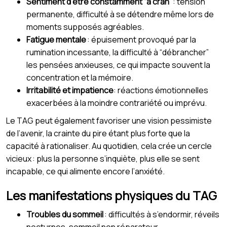
Sentiment d’être constamment “à cran”
: tension
permanente, difficulté à se détendre même lors de
moments supposés agréables.
Fatigue mentale
: épuisement provoqué par la
rumination incessante, la difficulté à “débrancher”
les pensées anxieuses, ce qui impacte souvent la
concentration et la mémoire.
Irritabilité et impatience
: réactions émotionnelles
exacerbées à la moindre contrariété ou imprévu.
Le TAG peut également favoriser une vision pessimiste
de l’avenir, la crainte du pire étant plus forte que la
capacité à rationaliser. Au quotidien, cela crée un cercle
vicieux : plus la personne s’inquiète, plus elle se sent
incapable, ce qui alimente encore l’anxiété.
Les manifestations physiques du TAG
Troubles du sommeil
: difficultés à s’endormir, réveils
nocturnes, sommeil non réparateur.