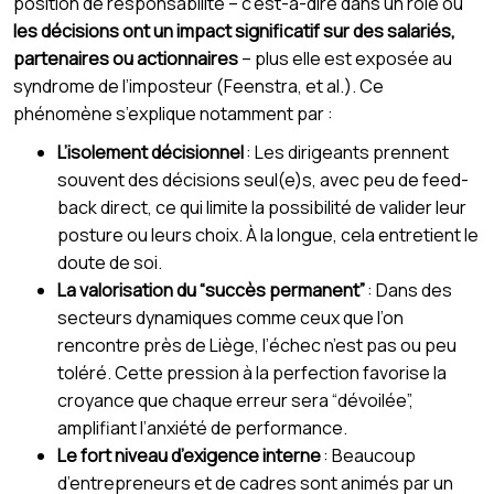
position de responsabilité – c’est-à-dire dans un rôle où
les décisions ont un impact significatif sur des salariés,
partenaires ou actionnaires
– plus elle est exposée au
syndrome de l’imposteur (Feenstra, et al.). Ce
phénomène s’explique notamment par :
L’isolement décisionnel
: Les dirigeants prennent
souvent des décisions seul(e)s, avec peu de feed-
back direct, ce qui limite la possibilité de valider leur
posture ou leurs choix. À la longue, cela entretient le
doute de soi.
La valorisation du “succès permanent”
: Dans des
secteurs dynamiques comme ceux que l’on
rencontre près de Liège, l’échec n’est pas ou peu
toléré. Cette pression à la perfection favorise la
croyance que chaque erreur sera “dévoilée”,
amplifiant l’anxiété de performance.
Le fort niveau d’exigence interne
: Beaucoup
d’entrepreneurs et de cadres sont animés par un