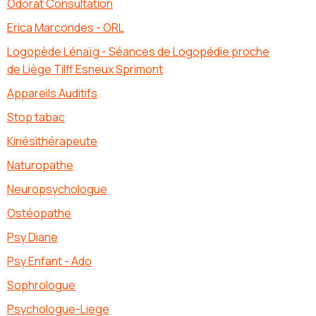
Odorat Consultation
Erica Marcondes - ORL
Logopède Lénaïg - Séances de Logopédie proche
de Liège Tilff Esneux Sprimont
Appareils Auditifs
Stop tabac
Kinésithérapeute
Naturopathe
Neuropsychologue
Ostéopathe
Psy Diane
Psy Enfant - Ado
Sophrologue
Psychologue-Liege