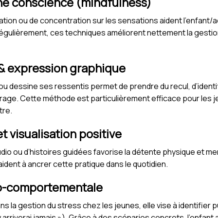
ne conscience (
mindfulness
)
tion ou de concentration sur les sensations aident l’enfant/
égulièrement, ces techniques améliorent nettement la gesti
 & expression graphique
 ou dessine ses ressentis permet de prendre du recul, d’identi
age. Cette méthode est particulièrement efficace pour les 
tre.
t visualisation positive
audio ou d’histoires guidées favorise la détente physique et 
 aident à ancrer cette pratique dans le quotidien.
vo-comportementale
s la gestion du stress chez les jeunes, elle vise à identifier 
 arriverai jamais »). Grâce à des scénarios concrets, l’enfan