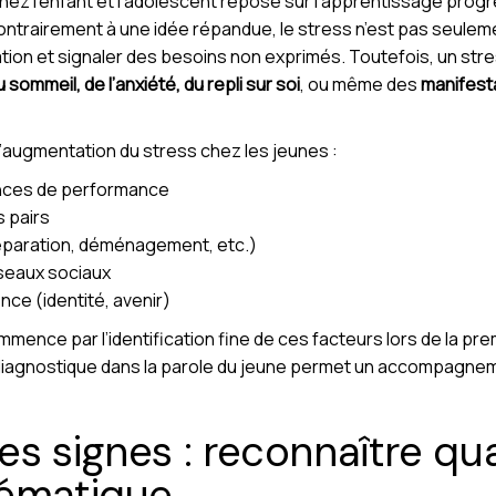
z l’enfant et l’adolescent repose sur l’apprentissage progres
ontrairement à une idée répandue, le stress n’est pas seulem
ptation et signaler des besoins non exprimés. Toutefois, un st
 sommeil, de l’anxiété, du repli sur soi
, ou même des
manifest
 l’augmentation du stress chez les jeunes :
ences de performance
s pairs
éparation, déménagement, etc.)
éseaux sociaux
ence (identité, avenir)
mence par l’identification fine de ces facteurs lors de la pre
diagnostique dans la parole du jeune permet un accompagnem
s signes : reconnaître qua
lématique