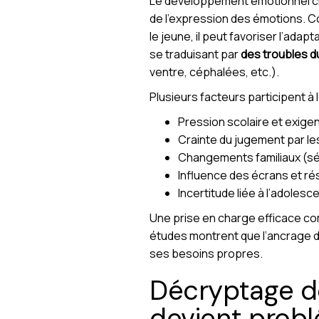
Le développement émotionnel che
de l’expression des émotions. C
le jeune, il peut favoriser l’ada
se traduisant par
des troubles du
ventre, céphalées, etc.).
Plusieurs facteurs participent à
Pression scolaire et exig
Crainte du jugement par le
Changements familiaux (s
Influence des écrans et r
Incertitude liée à l’adolesc
Une prise en charge efficace com
études montrent que l’ancrage 
ses besoins propres.
Décryptage de
devient prob