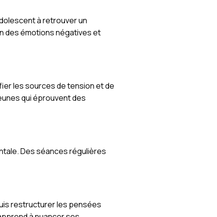
adolescent à retrouver un
on des émotions négatives et
fier les sources de tension et de
jeunes qui éprouvent des
mentale. Des séances régulières
puis restructurer les pensées
t apprend à nuancer ses