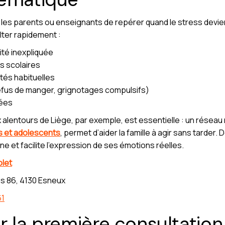
ur les parents ou enseignants de repérer quand le stress dev
lter rapidement :
lité inexpliquée
s scolaires
ités habituelles
efus de manger, grignotages compulsifs)
tées
 alentours de Liège, par exemple, est essentielle : un réseau 
s et adolescents
, permet d’aider la famille à agir sans tarder
ne et facilite l’expression de ses émotions réelles.
let
s 86, 4130 Esneux
61
r la première consultation