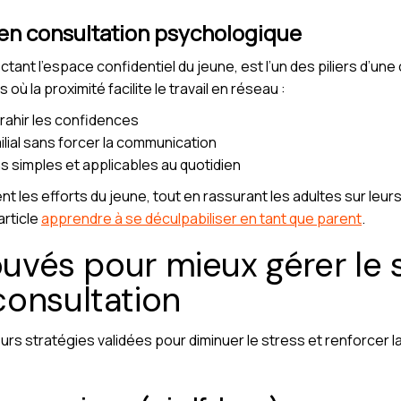
e en consultation psychologique
ectant l’espace confidentiel du jeune, est l’un des piliers d’un
 où la proximité facilite le travail en réseau :
trahir les confidences
lial sans forcer la communication
s simples et applicables au quotidien
ent les efforts du jeune, tout en rassurant les adultes sur le
article
apprendre à se déculpabiliser en tant que parent
.
ouvés pour mieux gérer le s
consultation
rs stratégies validées pour diminuer le stress et renforcer l