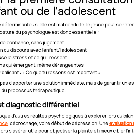
fant ou de l’adolescent
déterminante : si elle est mal conduite, le jeune peut se refe
osture du psychologue est donc essentielle :
at de confiance, sans jugement
n du discours avec l’enfant/l’adolescent
se le stress et ce qu’il ressent
ions qui émergent, même dérangeantes
rbalisant : « Ce que tu ressens est important »
 pas d’apporter une solution immédiate, mais de garantir un e
e du processus thérapeutique.
t diagnostic différentiel
que d’autres réalités psychologiques à explorer lors du bilan in
ance
, décrochage, voire début de dépression. Une
évaluation
rs s’avérer utile pour objectiver la plainte et mieux cibler l’in