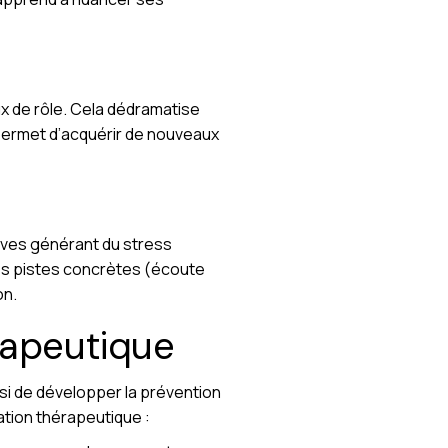
ux de rôle. Cela dédramatise
t permet d’acquérir de nouveaux
ives générant du stress
des pistes concrètes (écoute
on.
érapeutique
si de développer la prévention
lation thérapeutique :