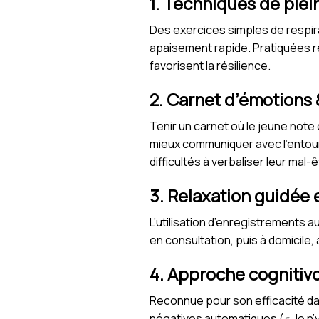
1. Techniques de plei
Des exercices simples de respira
apaisement rapide. Pratiquées r
favorisent la résilience.
2. Carnet d’émotions
Tenir un carnet où le jeune note
mieux communiquer avec l’entour
difficultés à verbaliser leur mal-ê
3. Relaxation guidée e
L’utilisation d’enregistrements 
en consultation, puis à domicile,
4. Approche cogniti
Reconnue pour son efficacité dan
négatives automatiques (« Je n’y