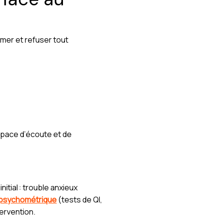
rmer et refuser tout
space d’écoute et de
itial : trouble anxieux
 psychométrique
(tests de QI,
tervention.