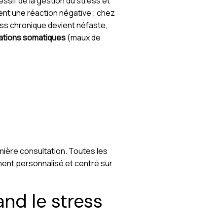
sif de la gestion du stress et
ent une réaction négative ; chez
ress chronique devient néfaste,
ations somatiques
(maux de
mière consultation. Toutes les
ent personnalisé et centré sur
nd le stress