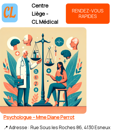
Centre
RENDEZ-VOUS
Liège -
RAPIDES
CL Médical
Psychologue – Mme Diane Perrot
📍 Adresse : Rue Sous les Roches 86, 4130 Esneux