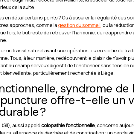
ieux de la suite.
n détail certains points ? Ou à assurer la régularité des soin
utres approches, comme la
gestion du sommeil
, ou la réducti
ue fois, le but reste de retrouver l’harmonie, de réapprendre 
rne.
érer un transit naturel avant une opération, ou en sortie de tra
e. Tous, à leur manière, redécouvrent le plaisir de n’avoir pl
ant au champ nerveux digestif de fonctionner sans tension ni 
 bienveillante, particulièrement recherchée à Liège.
nctionnelle, syndrome de l’
cupuncture offre-t-elle un v
durable ?
e (SII), aussi appelé
colopathie fonctionnelle
, concerne aujour
urs, alternance de diarrhée et de constipation : un cercle vici