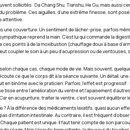
vent sollicités : Da Chang Shu, Tianshu, He Gu, mais aussi cert
r du problème. Ces aiguilles, d’une extrême finesse, sont posé
e attentive.
ous une couverture. Un sentiment de lâcher-prise, parfois mêm
ympathique reprend la main. C’est lui qui commande la digesti
e ces points à de la moxibustion (chauffage doux à base d’ar
eut coupler le soin à un peu d’acupression ou de ventouses, sel
selon chaque cas, chaque mode de vie. Mais souvent, quelques
coute ce que le corps dit à la séance suivante. Un détail, un
uit en binôme avec le praticien. Parfois, l’effet est progressif :
n se tisse entre l’amélioration du ventre et l’apaisement d’autre
Car en acupunture, traiter le ventre, c’est souvent équilibrer l
e ? À la différence des médicaments laxatifs, quasi aucun eff
d’irritation intestinale. Au contraire, il est fréquent d’obser
Chaque patient est unique. Il faut tenir compte de son parco
 de réagir. Mais l’écoute bienveillante, la douceur du toucher