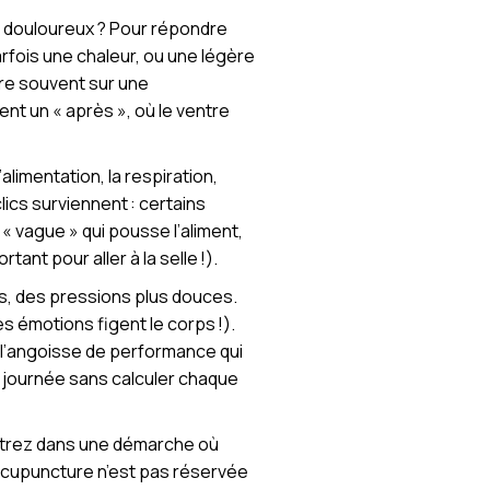
e douloureux ? Pour répondre
rfois une chaleur, ou une légère
vre souvent sur une
nt un « après », où le ventre
limentation, la respiration,
lics surviennent : certains
 « vague » qui pousse l’aliment,
ant pour aller à la selle !).
s, des pressions plus douces.
es émotions figent le corps !).
r l’angoisse de performance qui
 journée sans calculer chaque
 entrez dans une démarche où
’acupuncture n’est pas réservée