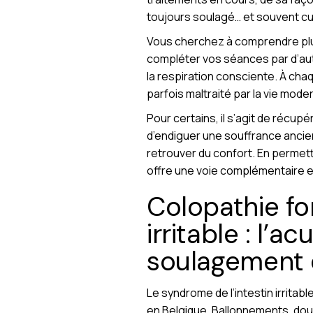
toujours soulagé… et souvent cur
Vous cherchez à comprendre plus e
compléter vos séances par d’a
la respiration consciente. À chaq
parfois maltraité par la vie mode
Pour certains, il s’agit de récup
d’endiguer une souffrance ancienn
retrouver du confort. En permett
offre une voie complémentaire et
Colopathie fo
irritable : l’a
soulagement 
Le syndrome de l’intestin irritabl
en Belgique. Ballonnements, doule