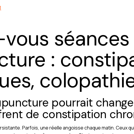
1
-vous séances
ture : constip
ues, colopathi
upuncture pourrait changer
frent de constipation chro
sistante. Parfois, une réelle angoisse chaque matin. Ceux qui