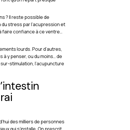
s ? Il reste possible de
on du stress par l’acupression et
à faire confiance à ce ventre…
itements lourds. Pour d’autres,
us à y penser, ou du moins… de
sur-stimulation, l’acupuncture
intestin
rai
d’hui des milliers de personnes
eux qui s’installe. On prescrit