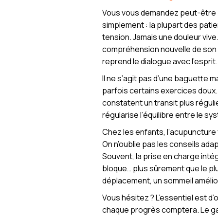
Vous vous demandez peut-être : 
simplement : la plupart des pati
tension. Jamais une douleur vive.
compréhension nouvelle de son c
reprend le dialogue avec l’esprit.
Il ne s’agit pas d’une baguette m
parfois certains exercices doux
constatent un transit plus réguli
régularise l’équilibre entre le s
Chez les enfants, l’acupuncture
On n’oublie pas les conseils adap
Souvent, la prise en charge inté
bloque… plus sûrement que le pl
déplacement, un sommeil amélioré
Vous hésitez ? L’essentiel est d
chaque progrès comptera. Le gain