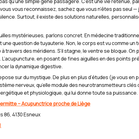
t pas qu’une simple gêne passagère. C’est une vie retenue, par
Si vous vous reconnaissez, sachez que vous n’êtes pas seul —
nce. Surtout, il existe des solutions naturelles, personnalisé
uilles mystérieuses, parlons concret. En médecine traditionnel
 une question de tuyauterie. Non, le corps est vu comme un to
e à travers des méridiens. S’il stagne, le ventre se bloque. On
. L’acupuncture, en posant de fines aiguilles en des points pré
ancer la dynamique digestive.
repose sur du mystique. De plus en plus d’études (je vous en p
système nerveux, qu’elle module des neurotransmetteurs clés da
rgétique et physiologique, qui lui donne toute sa puissance.
ermitte – Acupunctrice proche de Liège
s 86, 4130 Esneux
1