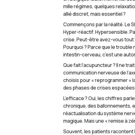
mille régimes, quelques relaxatio
allié discret, mais essentiel ?
Commençons par la réalité. Le SII
Hyper-réactif. Hypersensible. Parf
crise. Peut-être avez-vous tout 
Pourquoi ? Parce que le trouble n
intestin-cerveau, c’est une auto
Que fait l’acupuncteur ? Il ne tra
communication nerveuse de l’axe
choisis pour « reprogrammer » la
des phases de crises espacées
L’efficace ? Oui, les chiffres p
chronique, des ballonnements, et
réactualisation du système nerv
magique. Mais une « remise à zér
Souvent, les patients racontent l