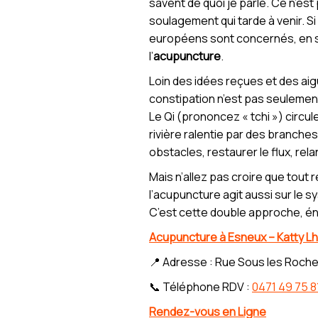
savent de quoi je parle. Ce n’es
soulagement qui tarde à venir. 
européens sont concernés, en sile
l’
acupuncture
.
Loin des idées reçues et des aig
constipation n’est pas seulement
Le Qi (prononcez « tchi ») circul
rivière ralentie par des branches
obstacles, restaurer le flux, rel
Mais n’allez pas croire que tout 
l’acupuncture agit aussi sur le 
C’est cette double approche, éne
Acupuncture à Esneux – Katty Lh
📍 Adresse : Rue Sous les Roche
📞 Téléphone RDV :
0471 49 75 8
Rendez-vous en Ligne