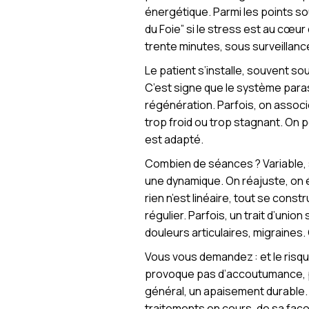
énergétique. Parmi les points sou
du Foie” si le stress est au cœu
trente minutes, sous surveillanc
Le patient s’installe, souvent s
C’est signe que le système paras
régénération. Parfois, on associ
trop froid ou trop stagnant. On p
est adapté.
Combien de séances ? Variable, 
une dynamique. On réajuste, on é
rien n’est linéaire, tout se constr
régulier. Parfois, un trait d’unio
douleurs articulaires, migraines. 
Vous vous demandez : et le risqu
provoque pas d’accoutumance, pas 
général, un apaisement durable. 
traitements en cours, de sa façon