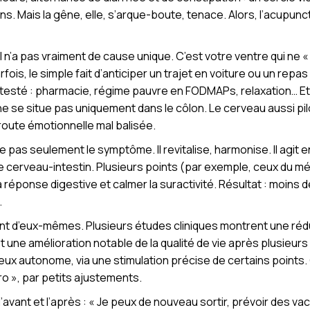
ns. Mais la gêne, elle, s’arque-boute, tenace. Alors, l’acupun
 n’a pas vraiment de cause unique. C’est votre ventre qui ne « 
ois, le simple fait d’anticiper un trajet en voiture ou un repas
testé : pharmacie, régime pauvre en FODMAPs, relaxation… Et 
e se situe pas uniquement dans le côlon. Le cerveau aussi pilo
route émotionnelle mal balisée.
ite pas seulement le symptôme. Il revitalise, harmonise. Il agit 
 cerveau-intestin. Plusieurs points (par exemple, ceux du mé
 réponse digestive et calmer la suractivité. Résultat : moins
.
arlent d’eux-mêmes. Plusieurs études cliniques montrent une ré
 une amélioration notable de la qualité de vie après plusieurs
eux autonome, via une stimulation précise de certains points
o », par petits ajustements.
’avant et l’après : « Je peux de nouveau sortir, prévoir des v