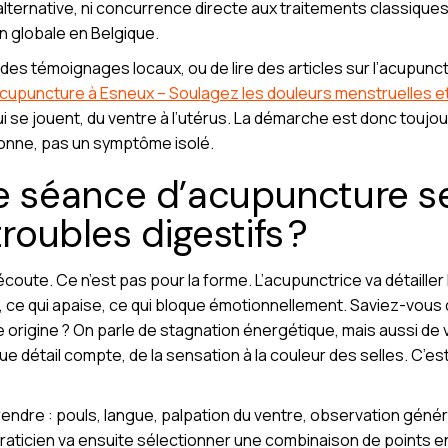
 alternative, ni concurrence directe aux traitements classiques
n globale en Belgique.
er des témoignages locaux, ou de lire des articles sur l’acupu
cupuncture à Esneux – Soulagez les douleurs menstruelles e
se jouent, du ventre à l’utérus. La démarche est donc toujou
nne, pas un symptôme isolé.
séance d’acupuncture se
troubles digestifs ?
coute. Ce n’est pas pour la forme. L’acupunctrice va détailler l
 ce qui apaise, ce qui bloque émotionnellement. Saviez-vous
e origine ? On parle de stagnation énergétique, mais aussi de 
e détail compte, de la sensation à la couleur des selles. C’es
ndre : pouls, langue, palpation du ventre, observation général
raticien va ensuite sélectionner une combinaison de points en 