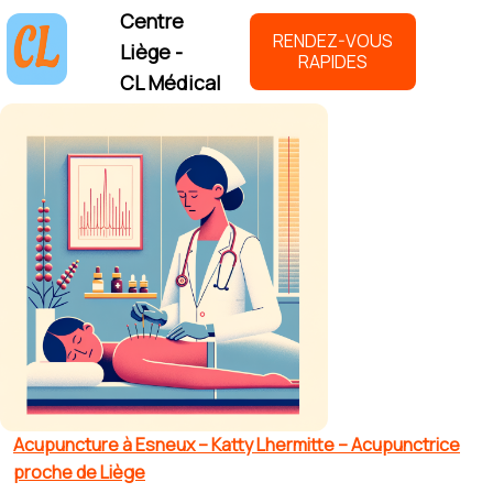
Centre
RENDEZ-VOUS
Liège -
RAPIDES
CL Médical
Acupuncture à Esneux – Katty Lhermitte – Acupunctrice
proche de Liège