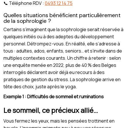
📞 Téléphone RDV :
0493 12 14 75
Quelles situations bénéficient particulièrement
de la sophrologie ?
Certains s’imaginent que la sophrologie serait réservée à
quelques initiés ou à des adeptes du développement
personnel. Détrompez-vous. En réalité, elle s’adresse à
tous : adultes, ados, enfants, seniors… et s’invite dans de
multiples contextes courants. Un chiffre à retenir : selon
une enquête menée en 2022, plus de 40 % des Belges
interrogés déclarent avoir déjà eu recours à des
pratiques de gestion du stress. La sophrologie arrive en
tête des choix, juste après le yoga.
Exemple 1 : Difficultés de sommeil et ruminations
Le sommeil, ce précieux allié…
Vous fermez les yeux, mais les pensées trottinent en
boucle. L’insomnie grignote peu à peu vos réserves