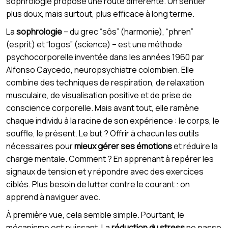
sophrologie propose une route différente. Un sentier
plus doux, mais surtout, plus efficace à long terme.
La
sophrologie
– du grec “sôs” (harmonie), “phren”
(esprit) et “logos” (science) – est une méthode
psychocorporelle inventée dans les années 1960 par
Alfonso Caycedo, neuropsychiatre colombien. Elle
combine des techniques de respiration, de relaxation
musculaire, de visualisation positive et de prise de
conscience corporelle. Mais avant tout, elle ramène
chaque individu à la racine de son expérience : le corps, le
souffle, le présent. Le but ? Offrir à chacun les outils
nécessaires pour
mieux gérer ses émotions
et réduire la
charge mentale. Comment ? En apprenant à repérer les
signaux de tension et y répondre avec des exercices
ciblés. Plus besoin de lutter contre le courant : on
apprend à naviguer avec.
À première vue, cela semble simple. Pourtant, le
mécanisme est puissant. La
réduction du stress
ne passe