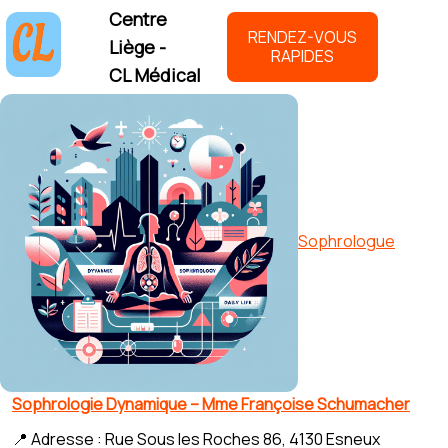
Centre
RENDEZ-VOUS
Liège -
RAPIDES
CL Médical
Sophrologue
Sophrologie Dynamique – Mme Françoise Schumacher
📍 Adresse : Rue Sous les Roches 86, 4130 Esneux