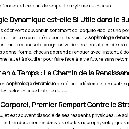
fondes, et ce, dans le respect du rythme de chacun.
ie Dynamique est-elle Si Utile dans le B
 décrivent souvent un sentiment de “coquille vide” et une per
eur corps, à exprimer émotion et besoin. La
sophrologie dynam
se une reconquête progressive de ses sensations, de sa resp
essionnel formé, chacun apprend à renouer avec l’instant, à d
nelle… et à s’outiller pour faire face à la vie future sans ret
n 4 Temps : Le Chemin de la Renaissan
en
sophrologie dynamique
se déroule idéalement en quatre 
es selon chaque histoire de vie :
e Corporel, Premier Rempart Contre le Str
 sujet est souvent dissocié de ses ressentis physiques. Le so
s effets bien documentés dans les études neurophysiologiques 