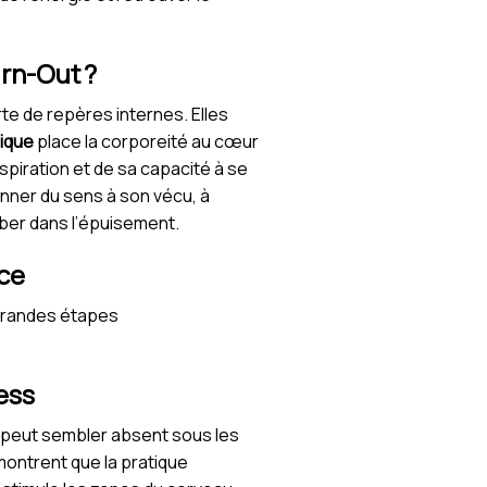
urn-Out ?
te de repères internes. Elles
ique
place la corporeité au cœur
iration et de sa capacité à se
onner du sens à son vécu, à
omber dans l’épuisement.
ce
grandes étapes
ess
l peut sembler absent sous les
montrent que la pratique