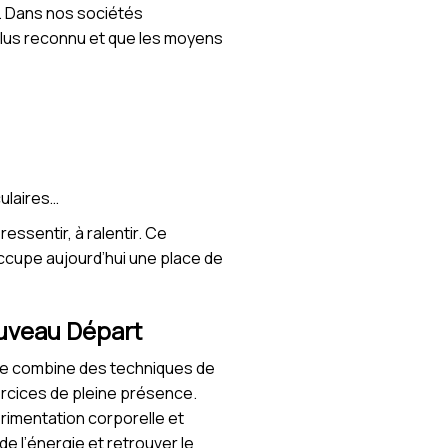
e. Dans nos sociétés
 plus reconnu et que les moyens
ulaires…
essentir, à ralentir. Ce
cupe aujourd’hui une place de
ouveau Départ
lle combine des techniques de
ercices de pleine présence.
érimentation corporelle et
 de l’énergie et retrouver le