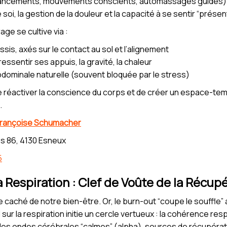
lancements, mouvements conscients, automassages guidés) 
oi, la gestion de la douleur et la capacité à se sentir “présent
ge se cultive via :
is, axés sur le contact au sol et l’alignement
ressentir ses appuis, la gravité, la chaleur
abdominale naturelle (souvent bloquée par le stress)
activer la conscience du corps et de créer un espace-temps
.
Françoise Schumacher
s 86, 4130 Esneux
5
a Respiration : Clef de Voûte de la Récup
re caché de notre bien-être. Or, le burn-out “coupe le souffle
 sur la respiration initie un cercle vertueux : la cohérence res
 des ondes cérébrales “calmes” (alpha), sources de récupérat