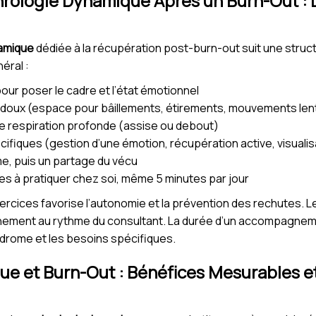
ologie Dynamique Après un Burn-Out : D
amique
dédiée à la récupération post-burn-out suit une struct
éral :
our poser le cadre et l’état émotionnel
doux (espace pour bâillements, étirements, mouvements lent
e respiration profonde (assise ou debout)
ifiques (gestion d’une émotion, récupération active, visualis
e, puis un partage du vécu
s à pratiquer chez soi, même 5 minutes par jour
exercices favorise l’autonomie et la prévention des rechutes.
ment au rythme du consultant. La durée d’un accompagneme
ndrome et les besoins spécifiques.
e et Burn-Out : Bénéfices Mesurables et