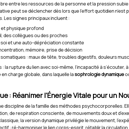
ibre entre les ressources de la personne et la pression subi
tive peut se déclencher dès lors que l’effort quotidien n’est
. Les signes principaux incluent :
 et physique profond
vail, des collègues ou des proches
 soi et une auto-dépréciation constante
ncentration, mémoire, prise de décision
somatiques : maux de tête, troubles digestifs, douleurs musc
 la rupture du lien avec soi-même, l’incapacité à s’écouter, à r
 en charge globale, dans laquelle la
sophrologie dynamique
oc
e : Réanimer l’Énergie Vitale pour un N
e discipline de la famille des méthodes psychocorporelles. E
ation, de respiration consciente, de mouvements doux et d’ex
lassique, la version dynamique privilégie le mouvement, l’exp
ectif : ré-harmoniser le lien corps-esprit, rétablir la circulation