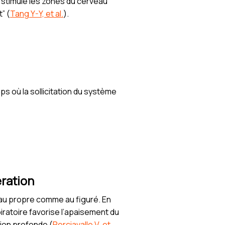
stimule les zones du cerveau
” (
Tang Y-Y, et al.
).
 où la sollicitation du système
ération
” au propre comme au figuré. En
piratoire favorise l’apaisement du
ion profonde (
Perciavalle V, et