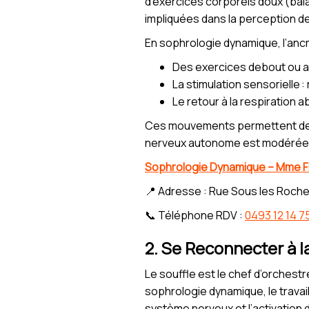
d’exercices corporels doux (ba
impliquées dans la perception de s
En sophrologie dynamique, l’ancra
Des exercices debout ou ass
La stimulation sensorielle : 
Le retour à la respiration 
Ces mouvements permettent de ré
nerveux autonome est modérée
Sophrologie Dynamique – Mme 
📍 Adresse : Rue Sous les Roche
📞 Téléphone RDV :
0493 12 14 7
2. Se Reconnecter à l
Le souffle est le chef d’orchest
sophrologie dynamique, le travail
système nerveux et l’activation