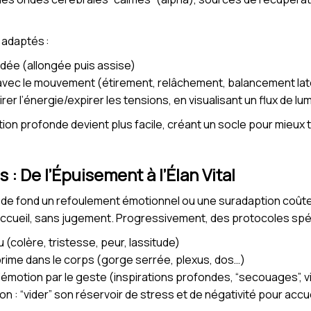
 adaptés :
dée (allongée puis assise)
avec le mouvement (étirement, relâchement, balancement lat
pirer l’énergie/expirer les tensions, en visualisant un flux de 
ion profonde devient plus facile, créant un socle pour mieux 
 : De l’Épuisement à l’Élan Vital
e de fond un refoulement émotionnel ou une suradaption coût
ccueil, sans jugement. Progressivement, des protocoles spé
 (colère, tristesse, peur, lassitude)
xprime dans le corps (gorge serrée, plexus, dos…)
émotion par le geste (inspirations profondes, “secouages”, 
n : “vider” son réservoir de stress et de négativité pour accueil