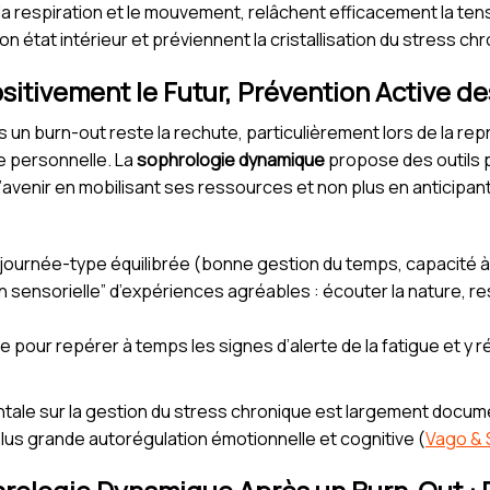
a respiration et le mouvement, relâchent efficacement la tens
on état intérieur et préviennent la cristallisation du stress ch
sitivement le Futur, Prévention Active d
un burn-out reste la rechute, particulièrement lors de la repr
e personnelle. La
sophrologie dynamique
propose des outils p
l’avenir en mobilisant ses ressources et non plus en anticipant
ne journée-type équilibrée (bonne gestion du temps, capacité à
on sensorielle” d’expériences agréables : écouter la nature, r
 pour repérer à temps les signes d’alerte de la fatigue et y
mentale sur la gestion du stress chronique est largement docum
plus grande autorégulation émotionnelle et cognitive (
Vago & 