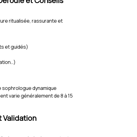
éroulé et Conseils
ure ritualisée, rassurante et
s et guidés)
ation…)
 Le sophrologue dynamique
nt varie généralement de 8 à 15
 Validation