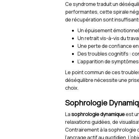
Ce syndrome traduit un déséquil
performantes, cette spirale néga
de récupération sont insuffisants
Un épuisement émotionnel
Un retrait vis-à-vis du tra
Une perte de confiance en
Des troubles cognitifs : co
L’apparition de symptômes 
Le point commun de ces troubles :
déséquilibre nécessite une prise
choix.
Sophrologie Dynamiqu
La
sophrologie dynamique
est un
relaxations guidées, de visualis
Contrairement à la sophrologie c
l’ancrage actif au quotidien. L’obj