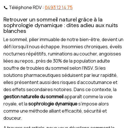
📞 Téléphone RDV :
0493 12 14 75
Retrouver un sommeil naturel grâce à la
sophrologie dynamique : dites adieu aux nuits
blanches
Le sommeil, pilier immuable de notre bien-être, devient un
défi lorsqu’il nous échappe. Insomnies chroniques, éveils
nocturnes répétitifs, ruminations au coucher, angoisses
liées au repos…près de 30% de la population adulte
souffre de troubles du sommeil selon l’INSV. Si les
solutions pharmaceutiques séduisent par leur rapidité,
elles présentent aussi des risques d’accoutumance et
des effets secondaires notoires. Dans ce contexte, la
gestion naturelle du sommeil
apparaît comme la voie
royale, et la
sophrologie dynamique
s’impose alors
comme une méthode alliant efficacité, sécurité et
douceur.
A travers cet article, nous vous dévoilons comment la