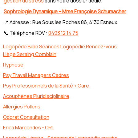
gestion du stress
dans notre dossier dédié.
Sophrologie Dynamique – Mme Françoise Schumacher
📍 Adresse : Rue Sous les Roches 86, 4130 Esneux
📞 Téléphone RDV :
0493 12 14 75
Logopède Bilan Séances Logopédie Rendez-vous
Liège Seraing Comblain
Hypnose
Psy Travail Managers Cadres
Psy Professionnels de la Santé + Care
Acouphènes Pluridisciplinaire
Allergies Pollens
Odorat Consultation
Erica Marcondes - ORL