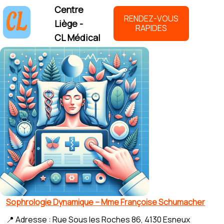
Centre
RENDEZ-VOUS
Liège -
RAPIDES
CL Médical
Sophrologie Dynamique – Mme Françoise Schumacher
📍 Adresse : Rue Sous les Roches 86, 4130 Esneux