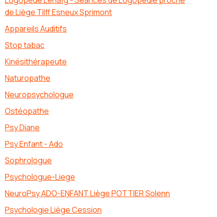
Logopède Lénaïg - Séances de Logopédie proche
de Liège Tilff Esneux Sprimont
Appareils Auditifs
Stop tabac
Kinésithérapeute
Naturopathe
Neuropsychologue
Ostéopathe
Psy Diane
Psy Enfant - Ado
Sophrologue
Psychologue-Liege
NeuroPsy ADO-ENFANT Liège POTTIER Solenn
Psychologie Liège Cession