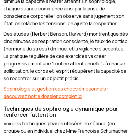
diminue la capacité à rester attentif. En sophrologie,
chaque séance commence ainsi par la prise de
conscience corporelle : on observe sans jugement son
état, on relâche les tensions, on ajuste la respiration.
Des études (Herbert Benson, Harvard) montrent que dès
cinq minutes de respiration consciente, le taux de cortisol
(hormone du stress) diminue, et la vigilance s’accentue.
La pratique régulière de ces exercices va créer
progressivement une “routine attentionnelle” : à chaque
sollicitation, le corps et l’esprit récupèrent la capacité de
se recentrer sur un objectif précis.
Sophrologie et gestion des chocs émotionnels :
découvrez notre dossier complet ici
Techniques de sophrologie dynamique pour
renforcer l’attention
Voici les techniques phares utilisées en séance (en
groupe ou en individuel chez Mme Françoise Schumacher,