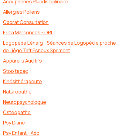
Acouphènes Pluridisciplinaire
Allergies Pollens
Odorat Consultation
Erica Marcondes - ORL
Logopède Lénaïg - Séances de Logopédie proche
de Liège Tilff Esneux Sprimont
Appareils Auditifs
Stop tabac
Kinésithérapeute
Naturopathe
Neuropsychologue
Ostéopathe
Psy Diane
Psy Enfant - Ado