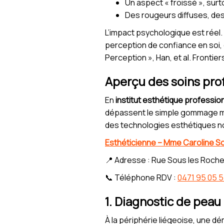
Un aspect « froissé », surto
Des rougeurs diffuses, des
L’impact psychologique est rée
perception de confiance en soi, d
Perception », Han, et al. Frontier
Aperçu des soins profe
En
institut esthétique professio
dépassent le simple gommage 
des technologies esthétiques non
Esthéticienne – Mme Caroline Sc
📍 Adresse : Rue Sous les Roche
📞 Téléphone RDV :
0471 95 05 
1. Diagnostic de peau e
À la périphérie liégeoise, une 