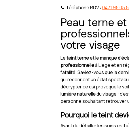
📞 Téléphone RDV :
0471 95 05 
Peau terne et
professionnels
votre visage
Le
teint terne
et le
manque d’écla
professionnelle
à Liège et en rég
fatalité. Saviez-vous que la dern
qui redonnent un éclat spectacul
décrypter ce qui provoque le voi
lumière naturelle
du visage : c’e
personne souhaitant retrouver u
Pourquoi le teint dev
Avant de détailler les soins est