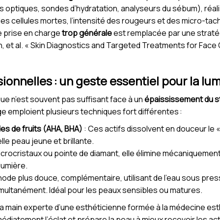
s optiques, sondes d’hydratation, analyseurs du sébum), réal
s cellules mortes, l’intensité des rougeurs et des micro-tach
ne prise en charge
trop générale
est remplacée par une stratég
, et al. « Skin Diagnostics and Targeted Treatments for Face G
sionnelles : un geste essentiel pour la lu
 n’est souvent pas suffisant face à un
épaississement du 
ège emploient plusieurs techniques fort différentes :
des de fruits (AHA, BHA)
: Ces actifs dissolvent en douceur le «
le peau jeune et brillante.
icrocristaux ou pointe de diamant, elle élimine mécaniquement
 lumière.
ode plus douce, complémentaire, utilisant de l’eau sous press
simultanément. Idéal pour les peaux sensibles ou matures.
 la main experte d’une esthéticienne formée à la médecine 
édiatement l’éclat et prépare la peau à mieux recevoir les ac