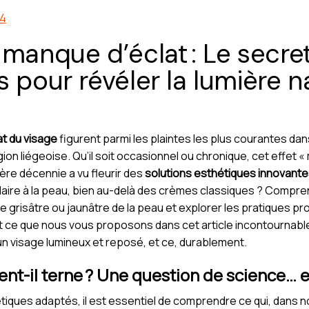
54
 manque d’éclat : Le secre
 pour révéler la lumière n
t du visage
figurent parmi les plaintes les plus courantes dan
ion liégeoise. Qu’il soit occasionnel ou chronique, cet effet «
ière décennie a vu fleurir des
solutions esthétiques innovant
aire à la peau, bien au-delà des crèmes classiques ? Comprend
le grisâtre ou jaunâtre de la peau et explorer les pratiques pr
st ce que nous vous proposons dans cet article incontournable
n visage lumineux et reposé, et ce, durablement.
ient-il terne ? Une question de science… 
hétiques adaptés, il est essentiel de comprendre ce qui, dans 