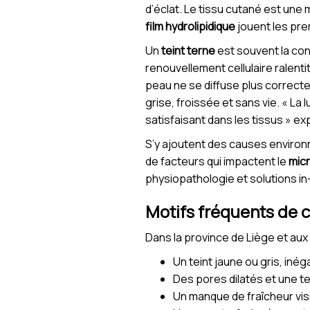
d’éclat. Le tissu cutané est un
film hydrolipidique
jouent les pre
Un
teint terne
est souvent la c
renouvellement cellulaire ralentit
peau ne se diffuse plus correcte
grise, froissée et sans vie. « La
satisfaisant dans les tissus » ex
S’y ajoutent des causes environne
de facteurs qui impactent le
mic
physiopathologie et solutions in
Motifs fréquents de c
Dans la province de Liège et aux
Un teint jaune ou gris, inégal
Des pores dilatés et une te
Un manque de fraîcheur visi