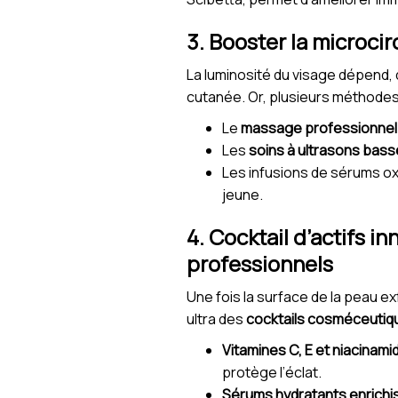
3. Booster la microci
La luminosité du visage dépend, 
cutanée. Or, plusieurs méthode
Le
massage professionnel
Les
soins à ultrasons bas
Les infusions de sérums oxy
jeune.
4. Cocktail d’actifs i
professionnels
Une fois la surface de la peau ex
ultra des
cocktails cosméceutiq
Vitamines C, E et niacinami
protège l’éclat.
Sérums hydratants enrichis