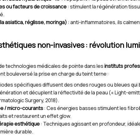
es ou facteurs de croissance
: stimulent la régénération tissu
é.
la asiatica, réglisse, moringa)
: anti-inflammatoires, ils calmen
sthétiques non-invasives : révolution lumi
 de technologies médicales de pointe dans les
instituts profe
 bouleversé la prise en charge du teint terne :
diodes spécifiques diffusent des ondes rouges ou bleues qui 
génération et décuplent la réflectivité de la peau (« Light-emi
ermatologic Surgery, 2018).
e / micro-courants
: Ces énergies basses stimulent les fibrob
aits et restaurent un effet glow.
érapie esthétique
: Techniques agissant en profondeur, idéal
umière durable.