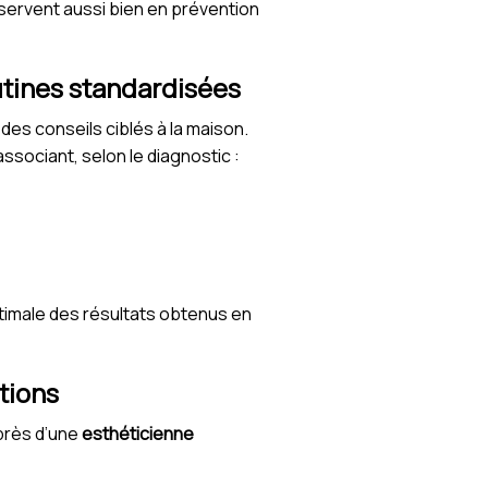
servent aussi bien en prévention
outines standardisées
 des conseils ciblés à la maison.
ssociant, selon le diagnostic :
ptimale des résultats obtenus en
tions
uprès d’une
esthéticienne