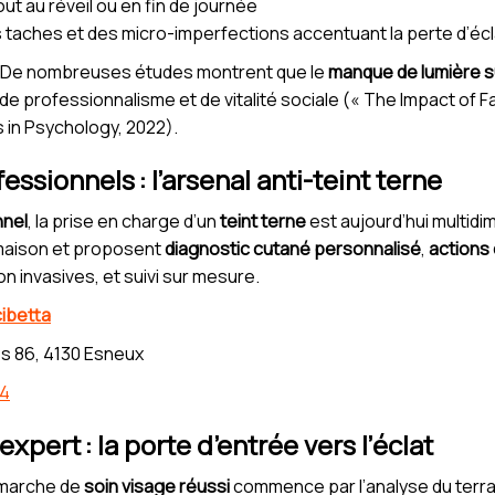
ut au réveil ou en fin de journée
 taches et des micro-imperfections accentuant la perte d’écl
l. De nombreuses études montrent que le
manque de lumière su
e professionnalisme et de vitalité sociale (« The Impact of Fa
s in Psychology, 2022).
ssionnels : l’arsenal anti-teint terne
nnel
, la prise en charge d’un
teint terne
est aujourd’hui multidi
maison et proposent
diagnostic cutané personnalisé
,
actions 
 invasives, et suivi sur mesure.
ibetta
s 86, 4130 Esneux
54
xpert : la porte d’entrée vers l’éclat
démarche de
soin visage réussi
commence par l’analyse du terrai