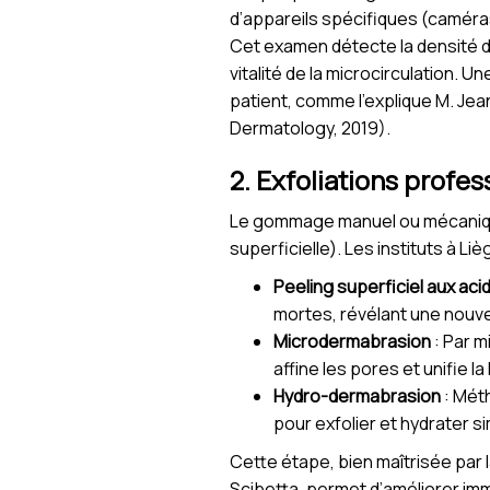
d’appareils spécifiques (caméra
Cet examen détecte la densité de
vitalité de la microcirculation. U
patient, comme l’explique M. Jean
Dermatology, 2019).
2. Exfoliations profes
Le gommage manuel ou mécanique
superficielle). Les instituts à Li
Peeling superficiel aux aci
mortes, révélant une nouvel
Microdermabrasion
: Par m
affine les pores et unifie la
Hydro-dermabrasion
: Méth
pour exfolier et hydrater 
Cette étape, bien maîtrisée par
Scibetta, permet d’améliorer imm