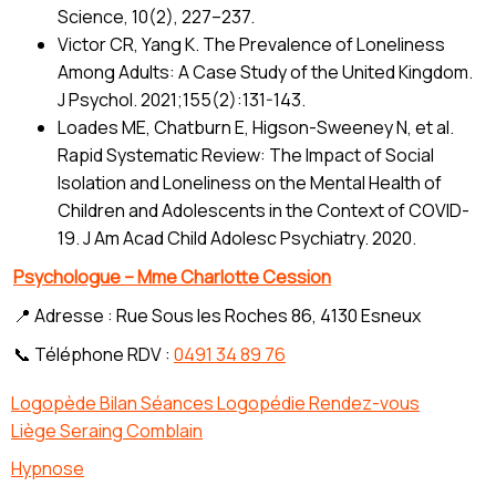
Science, 10(2), 227–237.
Victor CR, Yang K. The Prevalence of Loneliness
Among Adults: A Case Study of the United Kingdom.
J Psychol. 2021;155(2):131-143.
Loades ME, Chatburn E, Higson-Sweeney N, et al.
Rapid Systematic Review: The Impact of Social
Isolation and Loneliness on the Mental Health of
Children and Adolescents in the Context of COVID-
19. J Am Acad Child Adolesc Psychiatry. 2020.
Psychologue – Mme Charlotte Cession
📍 Adresse : Rue Sous les Roches 86, 4130 Esneux
📞 Téléphone RDV :
0491 34 89 76
Logopède Bilan Séances Logopédie Rendez-vous
Liège Seraing Comblain
Hypnose