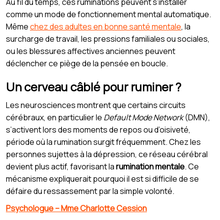
Au fil du temps, ces ruminations peuvent s’installer
comme un mode de fonctionnement mental automatique.
Même
chez des adultes en bonne santé mentale
, la
surcharge de travail, les pressions familiales ou sociales,
ou les blessures affectives anciennes peuvent
déclencher ce piège de la pensée en boucle.
Un cerveau câblé pour ruminer ?
Les neurosciences montrent que certains circuits
cérébraux, en particulier le
Default Mode Network
(DMN),
s’activent lors des moments de repos ou d’oisiveté,
période où la rumination surgit fréquemment. Chez les
personnes sujettes à la dépression, ce réseau cérébral
devient plus actif, favorisant la
rumination mentale
. Ce
mécanisme expliquerait pourquoi il est si difficile de se
défaire du ressassement par la simple volonté.
Psychologue – Mme Charlotte Cession