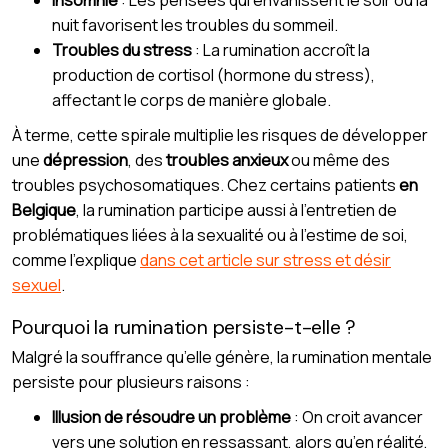
Insomnie
: Les pensées qui envahissent le soir ou la
nuit favorisent les troubles du sommeil.
Troubles du stress
: La rumination accroît la
production de cortisol (hormone du stress),
affectant le corps de manière globale.
À terme, cette spirale multiplie les risques de développer
une
dépression
, des
troubles anxieux
ou même des
troubles psychosomatiques. Chez certains patients
en
Belgique
, la rumination participe aussi à l’entretien de
problématiques liées à la sexualité ou à l’estime de soi,
comme l’explique
dans cet article sur stress et désir
sexuel
.
Pourquoi la rumination persiste-t-elle ?
Malgré la souffrance qu’elle génère, la rumination mentale
persiste pour plusieurs raisons :
Illusion de résoudre un problème
: On croit avancer
vers une solution en ressassant, alors qu’en réalité,