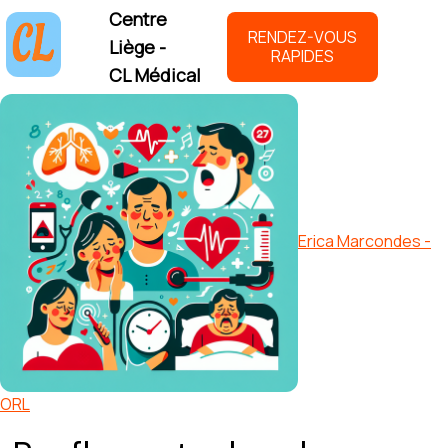
Centre
RENDEZ-VOUS
Liège -
RAPIDES
CL Médical
Erica Marcondes -
ORL