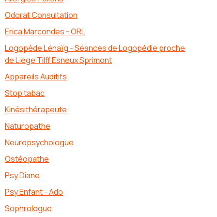
Odorat Consultation
Erica Marcondes - ORL
Logopède Lénaïg - Séances de Logopédie proche
de Liège Tilff Esneux Sprimont
Appareils Auditifs
Stop tabac
Kinésithérapeute
Naturopathe
Neuropsychologue
Ostéopathe
Psy Diane
Psy Enfant - Ado
Sophrologue