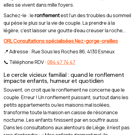
elles se vivent dans mille foyers.
Sachez-le : le
ronflement
est l’un des troubles du sommeil
qui pèse le plus sur la vie de couple. La prendre à la
légère, c’est laisser une goutte d’eau creuser la roche…
ORL Consultations spécialisées Nez-gorge-oreilles
📍 Adresse : Rue Sous les Roches 86, 4130 Esneux
📞 Téléphone RDV :
084 47 74 47
Le cercle vicieux familial : quand le ronflement
impacte enfants, humeur et quotidien
Souvent, on croit que le ronflement ne concerne que le
couple. Erreur ! Un ronflement puissant, surtout dans les
petits appartements ou les maisons mal isolées,
transforme toute la maison en caisse de résonance
nocturne. Les enfants finissent par en souffrir aussi.
Dans les consultations aux alentours de Liège, il n’est pas
rare d’entendre : « Mes enfants dorment mal, ils