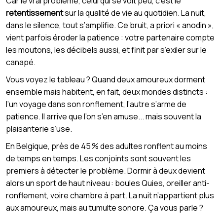
Car le vrai problème, celui qui se voit peu, c’est le
retentissement
sur la qualité de vie au quotidien. La nuit,
dans le silence, tout s’amplifie. Ce bruit, a priori « anodin »,
vient parfois éroder la patience : votre partenaire compte
les moutons, les décibels aussi, et finit par s’exiler sur le
canapé.
Vous voyez le tableau ? Quand deux amoureux dorment
ensemble mais habitent, en fait, deux mondes distincts :
l’un voyage dans son ronflement, l’autre s’arme de
patience. Il arrive que l’on s’en amuse... mais souvent la
plaisanterie s’use.
En Belgique, près de 45 % des adultes ronflent au moins
de temps en temps. Les conjoints sont souvent les
premiers à détecter le problème. Dormir à deux devient
alors un sport de haut niveau : boules Quies, oreiller anti-
ronflement, voire chambre à part. La nuit n’appartient plus
aux amoureux, mais au tumulte sonore. Ça vous parle ?