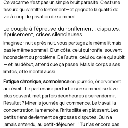
Ce vacarme n'est pas un simple bruit parasite. C'est une
fissure qui s’infiltre lentement—et grignote la qualité de
vie à coup de privation de sommeil.
Le couple à l’épreuve du ronflement : disputes,
épuisement, crises silencieuses
Imaginez : nuit après nuit, vous partagez le même lit mais
pas le même sommeil. D’un côté, celui qui ronfle, souvent
inconscient du problème. De l’autre, celui ou celle qui subit
— et, au début, attend que ça passe. Mais le corps a ses
limites, et le mental aussi.
Fatigue chronique
,
somnolence
en journée, énervement
au réveil... Le partenaire perturbe son sommeil, se lève
plus souvent, met parfois deux heures à se rendormir.
Résultat ? Miner la journée qui commence. Le travail, la
concentration, la mémoire, l’irritabilité en pâtissent. Les
petits riens deviennent de grosses disputes. Qui n'a
jamais entendu, au petit-déjeuner : "Tu n’as encore pas