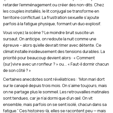
retarder l’emménagement ou créer des non-dits. Chez
les couples installés, le lit conjugal se transforme en
territoire conflictuel. La frustration sexuelle s’ajoute
parfois à la fatigue physique, formant un duo explosif.
Vous voyez la scène ? Le moindre bruit suscite un
sursaut. On anticipe, on redoute la nuit comme une
épreuve – alors qu’elle devrait rimer avec détente. Ce
climat installe insidieusement des tensions durables. La
priorité pour beaucoup devient alors : « Comment
(sur)vivre avec un ronfleur ? » ou... « Faut-il dormir chacun
de son côté ? »
Certaines anecdotes sont révélatrices : “Mon mari dort
sur le canapé depuis trois mois. On s’aime toujours, mais
on ne partage plus le sommeil. Les retrouvailles matinales
sont tendues, car je n’ai dormi que d’un œil. On vit
ensemble, mais parfois on se sent isolé, chacun dans sa
fatigue.” Ces histoires-là, elles se racontent peu — mais