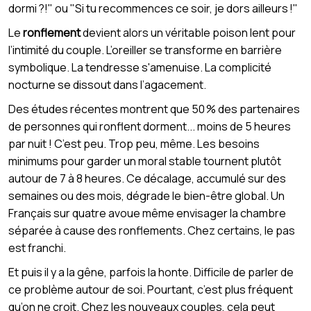
dormi ?!" ou "Si tu recommences ce soir, je dors ailleurs !"
Le
ronflement
devient alors un véritable poison lent pour
l’intimité du couple. L’oreiller se transforme en barrière
symbolique. La tendresse s'amenuise. La complicité
nocturne se dissout dans l’agacement.
Des études récentes montrent que 50 % des partenaires
de personnes qui ronflent dorment... moins de 5 heures
par nuit ! C’est peu. Trop peu, même. Les besoins
minimums pour garder un moral stable tournent plutôt
autour de 7 à 8 heures. Ce décalage, accumulé sur des
semaines ou des mois, dégrade le bien-être global. Un
Français sur quatre avoue même envisager la chambre
séparée à cause des ronflements. Chez certains, le pas
est franchi.
Et puis il y a la gêne, parfois la honte. Difficile de parler de
ce problème autour de soi. Pourtant, c’est plus fréquent
qu’on ne croit. Chez les nouveaux couples, cela peut