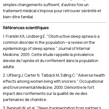
simples changements suffisent, d’autres fois un
traitement médical s’impose pour retrouver sérénité et
bien-être familial.
Références scientifiques
:
1. Franklin KA, Lindberg E. "Obstructive sleep apnea is a
common disorder in the population—a review on the
epidemiology of sleep apnea." Journal of Internal
Medicine, 2005. Cette étude rappelle la prévalence
élevée de l’apnée et du ronflement dans la population
adulte.
2. Ulfberg J, Carter N, Talbäck M, Edling C. "Adverse health
effects among women living with snorers." Occupational
and Environmental Medicine, 2000. Démontre le fort
impact des ronflements sur la qualité de vie des
partenaires de chambre.
3. Beninati W, et al. "Sleep fragmentation from partner's