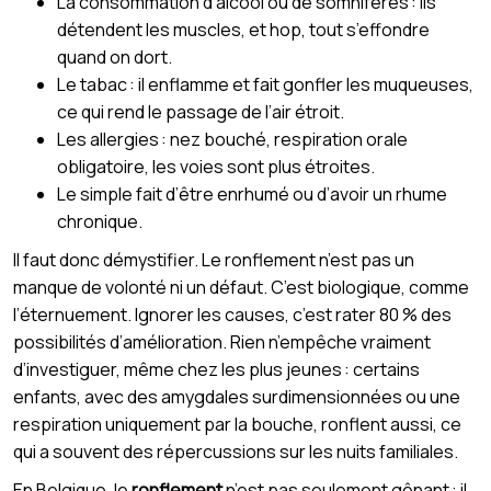
La consommation d’alcool ou de somnifères : ils
détendent les muscles, et hop, tout s’effondre
quand on dort.
Le tabac : il enflamme et fait gonfler les muqueuses,
ce qui rend le passage de l’air étroit.
Les allergies : nez bouché, respiration orale
obligatoire, les voies sont plus étroites.
Le simple fait d’être enrhumé ou d’avoir un rhume
chronique.
Il faut donc démystifier. Le ronflement n’est pas un
manque de volonté ni un défaut. C’est biologique, comme
l’éternuement. Ignorer les causes, c’est rater 80 % des
possibilités d’amélioration. Rien n’empêche vraiment
d’investiguer, même chez les plus jeunes : certains
enfants, avec des amygdales surdimensionnées ou une
respiration uniquement par la bouche, ronflent aussi, ce
qui a souvent des répercussions sur les nuits familiales.
En Belgique, le
ronflement
n’est pas seulement gênant : il