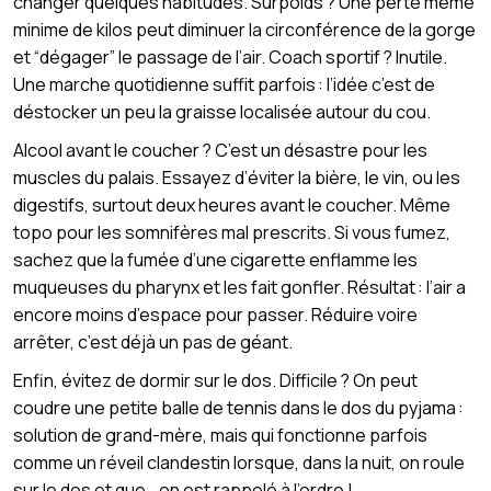
changer quelques habitudes. Surpoids ? Une perte même
minime de kilos peut diminuer la circonférence de la gorge
et “dégager” le passage de l’air. Coach sportif ? Inutile.
Une marche quotidienne suffit parfois : l’idée c’est de
déstocker un peu la graisse localisée autour du cou.
Alcool avant le coucher ? C’est un désastre pour les
muscles du palais. Essayez d’éviter la bière, le vin, ou les
digestifs, surtout deux heures avant le coucher. Même
topo pour les somnifères mal prescrits. Si vous fumez,
sachez que la fumée d’une cigarette enflamme les
muqueuses du pharynx et les fait gonfler. Résultat : l’air a
encore moins d’espace pour passer. Réduire voire
arrêter, c’est déjà un pas de géant.
Enfin, évitez de dormir sur le dos. Difficile ? On peut
coudre une petite balle de tennis dans le dos du pyjama :
solution de grand-mère, mais qui fonctionne parfois
comme un réveil clandestin lorsque, dans la nuit, on roule
sur le dos et que… on est rappelé à l’ordre !