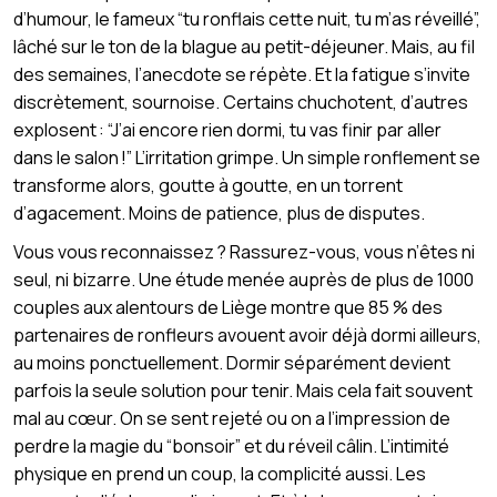
d’humour, le fameux “tu ronflais cette nuit, tu m’as réveillé”,
lâché sur le ton de la blague au petit-déjeuner. Mais, au fil
des semaines, l’anecdote se répète. Et la fatigue s’invite
discrètement, sournoise. Certains chuchotent, d’autres
explosent : “J’ai encore rien dormi, tu vas finir par aller
dans le salon !” L’irritation grimpe. Un simple ronflement se
transforme alors, goutte à goutte, en un torrent
d’agacement. Moins de patience, plus de disputes.
Vous vous reconnaissez ? Rassurez-vous, vous n’êtes ni
seul, ni bizarre. Une étude menée auprès de plus de 1000
couples aux alentours de Liège montre que 85 % des
partenaires de ronfleurs avouent avoir déjà dormi ailleurs,
au moins ponctuellement. Dormir séparément devient
parfois la seule solution pour tenir. Mais cela fait souvent
mal au cœur. On se sent rejeté ou on a l’impression de
perdre la magie du “bonsoir” et du réveil câlin. L’intimité
physique en prend un coup, la complicité aussi. Les