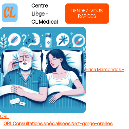
Centre
RENDEZ-VOUS
Liège -
RAPIDES
CL Médical
Erica Marcondes -
ORL
ORL Consultations spécialisées Nez-gorge-oreilles