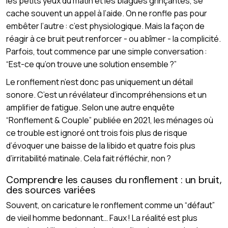
les petits yeux du matin et les blagues grinçantes, se
cache souvent un appel à l’aide. On ne ronfle pas pour
embêter l’autre : c’est physiologique. Mais la façon de
réagir à ce bruit peut renforcer - ou abîmer - la complicité.
Parfois, tout commence par une simple conversation :
“Est-ce qu’on trouve une solution ensemble ?”
Le ronflement n’est donc pas uniquement un détail
sonore. C’est un révélateur d’incompréhensions et un
amplifier de fatigue. Selon une autre enquête
“Ronflement & Couple” publiée en 2021, les ménages où
ce trouble est ignoré ont trois fois plus de risque
d’évoquer une baisse de la libido et quatre fois plus
d’irritabilité matinale. Cela fait réfléchir, non ?
Comprendre les causes du ronflement : un bruit,
des sources variées
Souvent, on caricature le ronflement comme un “défaut”
de vieil homme bedonnant… Faux ! La réalité est plus