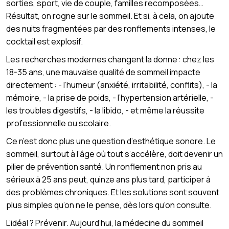
sorties, sport, vie de couple, familles recomposées…
Résultat, on rogne sur le sommeil. Et si, à cela, on ajoute
des nuits fragmentées par des ronflements intenses, le
cocktail est explosif.
Les recherches modernes changent la donne : chez les
18-35 ans, une mauvaise qualité de sommeil impacte
directement : - l’humeur (anxiété, irritabilité, conflits), - la
mémoire, - la prise de poids, - l’hypertension artérielle, -
les troubles digestifs, - la libido, - et même la réussite
professionnelle ou scolaire.
Ce n’est donc plus une question d’esthétique sonore. Le
sommeil, surtout à l’âge où tout s’accélère, doit devenir un
pilier de prévention santé. Un ronflement non pris au
sérieux à 25 ans peut, quinze ans plus tard, participer à
des problèmes chroniques. Et les solutions sont souvent
plus simples qu’on ne le pense, dès lors qu’on consulte.
L’idéal ? Prévenir. Aujourd’hui, la médecine du sommeil