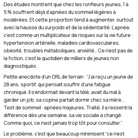
Des études montrent que chez les ronfleurs jeunes, 1 à
5 % souffrent déjà d’apnées du sommeil légères à
modérées. Et cette proportion tend à augmenter, surtout
avec la hausse du surpoids et de la sédentarité. L’apnée,
c’est comme un multiplicateur de risques sur la vie future :
hypertension artérielle, maladies cardiovasculaires,
obésité, troubles métaboliques, anxiété… Ce n’est pas de
la fiction, c’est le quotidien de milliers de jeunes non
diagnostiqués.
Petite anecdote d’un ORL de terrain : “J’ai reçu un jeune de
28 ans, sportif, qui pensait souffrir d’une fatigue
chronique. Il s’endormait devant la télé, avait du mal à
garder un job, sa copine partait dormir chez sa mère...
Test de sommeil : apnées majeures. Traité, il a ressenti la
différence dès une semaine, sa vie sociale a changé.
Comme quoi, ce n’est jamais trop tôt pour consulter.”
Le problème, c’est que beaucoup minimisent “ce n’est