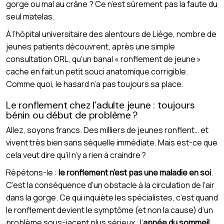
gorge ou mal au crâne ? Ce n’est sûrement pas la faute du
seul matelas.
À l’hôpital universitaire des alentours de Liège, nombre de
jeunes patients découvrent, après une simple
consultation ORL, qu’un banal « ronflement de jeune »
cache en fait un petit souci anatomique corrigible.
Comme quoi, le hasard n’a pas toujours sa place.
Le ronflement chez l’adulte jeune : toujours
bénin ou début de problème ?
Allez, soyons francs. Des milliers de jeunes ronflent… et
vivent très bien sans séquelle immédiate. Mais est-ce que
cela veut dire qu’il n’y a rien à craindre ?
Répétons-le :
le ronflement n’est pas une maladie en soi
.
C’est la conséquence d’un obstacle à la circulation de l’air
dans la gorge. Ce qui inquiète les spécialistes, c’est quand
le ronflement devient le symptôme (et non la cause) d’un
problème sous-jacent plus sérieux : l’
apnée du sommeil
.