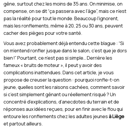
gêne, surtout chez les moins de 35 ans. On minimise, on
compense, on se dit “ça passera avec l’âge”, mais ce n’est
pas la réalité pour tout le monde. Beaucoup l’ignorent,
mais les ronflements, même à 20, 25 ou 30 ans, peuvent
cacher des pièges pour votre santé.
Vous avez probablement déjà entendu cette blague : “Si
on m’entend ronfler jusque dans le salon, c’est que je dors
bien !” Pourtant, ce n’est pas si simple… Derrière les
fameux « bruits de moteur », il peut y avoir des
complications inattendues. Dans cet article, je vous
propose de creuser la question : pourquoi ronfle-t-on
jeune, quelles sont les raisons cachées, comment savoir
si c’est simplement gênant ou réellement risqué ? Un
concentré d’explications, d’anecdotes du terrain et de
réponses aux idées reçues, pour en finir avec le flou qui
entoure les ronflements chez les adultes jeunes
à Liège
et partout ailleurs.