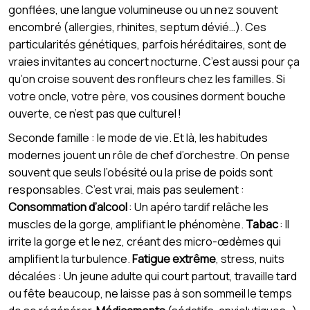
gonflées, une langue volumineuse ou un nez souvent
encombré (allergies, rhinites, septum dévié…). Ces
particularités génétiques, parfois héréditaires, sont de
vraies invitantes au concert nocturne. C’est aussi pour ça
qu’on croise souvent des ronfleurs chez les familles. Si
votre oncle, votre père, vos cousines dorment bouche
ouverte, ce n’est pas que culturel !
Seconde famille : le mode de vie. Et là, les habitudes
modernes jouent un rôle de chef d’orchestre. On pense
souvent que seuls l’obésité ou la prise de poids sont
responsables. C’est vrai, mais pas seulement :
Consommation d’alcool
: Un apéro tardif relâche les
muscles de la gorge, amplifiant le phénomène.
Tabac
: Il
irrite la gorge et le nez, créant des micro-œdèmes qui
amplifient la turbulence.
Fatigue extrême
, stress, nuits
décalées : Un jeune adulte qui court partout, travaille tard
ou fête beaucoup, ne laisse pas à son sommeil le temps