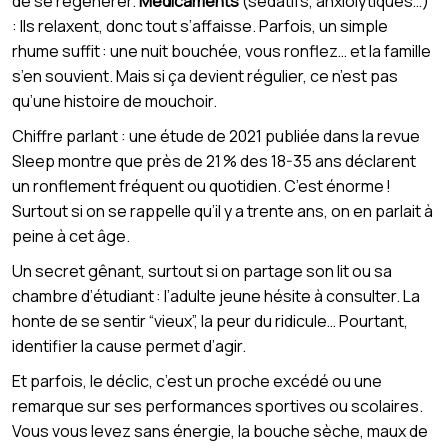
de se régénérer.
Médicaments
(sédatifs, anxiolytiques…)
: Ils relaxent, donc tout s’affaisse. Parfois, un simple
rhume suffit : une nuit bouchée, vous ronflez… et la famille
s’en souvient. Mais si ça devient régulier, ce n’est pas
qu’une histoire de mouchoir.
Chiffre parlant : une étude de 2021 publiée dans la revue
Sleep montre que près de 21 % des 18-35 ans déclarent
un ronflement fréquent ou quotidien. C’est énorme !
Surtout si on se rappelle qu’il y a trente ans, on en parlait à
peine à cet âge.
Un secret gênant, surtout si on partage son lit ou sa
chambre d’étudiant : l’adulte jeune hésite à consulter. La
honte de se sentir “vieux”, la peur du ridicule… Pourtant,
identifier la cause permet d’agir.
Et parfois, le déclic, c’est un proche excédé ou une
remarque sur ses performances sportives ou scolaires.
Vous vous levez sans énergie, la bouche sèche, maux de