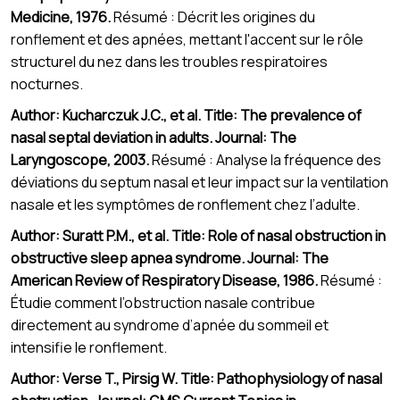
Medicine, 1976.
Résumé : Décrit les origines du
ronflement et des apnées, mettant l'accent sur le rôle
structurel du nez dans les troubles respiratoires
nocturnes.
Author: Kucharczuk J.C., et al. Title: The prevalence of
nasal septal deviation in adults. Journal: The
Laryngoscope, 2003.
Résumé : Analyse la fréquence des
déviations du septum nasal et leur impact sur la ventilation
nasale et les symptômes de ronflement chez l’adulte.
Author: Suratt P.M., et al. Title: Role of nasal obstruction in
obstructive sleep apnea syndrome. Journal: The
American Review of Respiratory Disease, 1986.
Résumé :
Étudie comment l’obstruction nasale contribue
directement au syndrome d’apnée du sommeil et
intensifie le ronflement.
Author: Verse T., Pirsig W. Title: Pathophysiology of nasal