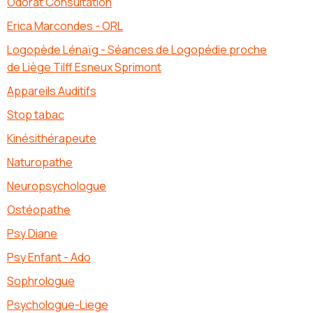
Odorat Consultation
Erica Marcondes - ORL
Logopède Lénaïg - Séances de Logopédie proche
de Liège Tilff Esneux Sprimont
Appareils Auditifs
Stop tabac
Kinésithérapeute
Naturopathe
Neuropsychologue
Ostéopathe
Psy Diane
Psy Enfant - Ado
Sophrologue
Psychologue-Liege