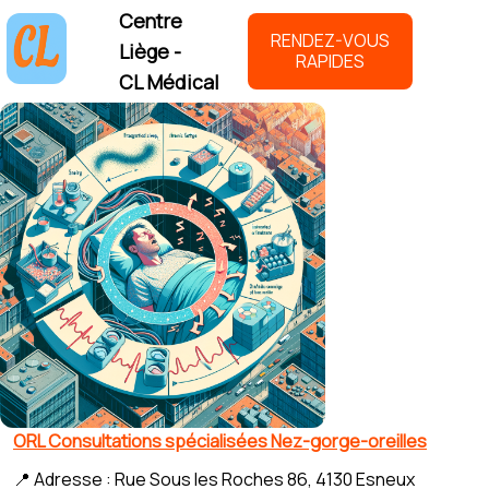
Centre
RENDEZ-VOUS
Liège -
RAPIDES
CL Médical
ORL Consultations spécialisées Nez-gorge-oreilles
📍 Adresse : Rue Sous les Roches 86, 4130 Esneux